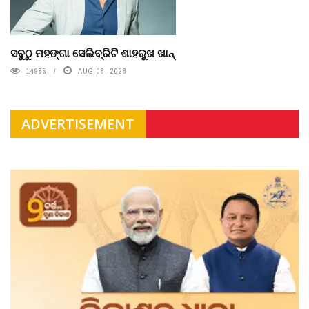
ସବୁଠୁ ମହଙ୍ଗା ସେଲିବ୍ରିଟି ଶାହରୁଖ ଖାନ୍
14985
AUG 06, 2026
ADVERTISEMENT