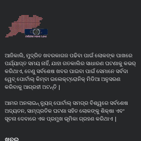
ଆଜିକାଲି, ମୁଦ୍ରିତ ଖବରକାଗଜ ପଢିବା ପାଇଁ ଲୋକଙ୍କ ପାଖରେ
ପର୍ଯ୍ୟାପ୍ତ ସମୟ ନାହିଁ, ଯାହା ଗତକାଲିର ସାଧାରଣ ଘଟଣାକୁ କଭର୍
କରିଥାଏ, ତେଣୁ ସର୍ବଶେଷ ଖବର ପାଇବା ପାଇଁ ସେମାନେ ସର୍ବଦା
ୱେବ୍ ପୋର୍ଟାଲ୍ କିମ୍ବା ଇଲେକ୍ଟ୍ରୋନିକ୍ ମିଡିଆ ଅନୁସରଣ
କରିବାକୁ ଆଗ୍ରହୀ ଅଟନ୍ତି |
ଆମର ଅନଲାଇନ୍ ନ୍ୟୁଜ୍ ପୋର୍ଟାଲ୍ ସମଗ୍ର ବିଶ୍ୱରେ ସର୍ବଶେଷ
ଅଦ୍ୟତନ, ସାମ୍ପ୍ରତିକ ଘଟଣା ସହିତ ଲୋକଙ୍କୁ ଶିକ୍ଷା ଏବଂ
ସୂଚନା ଦେବାରେ ଏକ ପ୍ରମୁଖ ଭୂମିକା ଗ୍ରହଣ କରିଥାଏ |
ଖବର