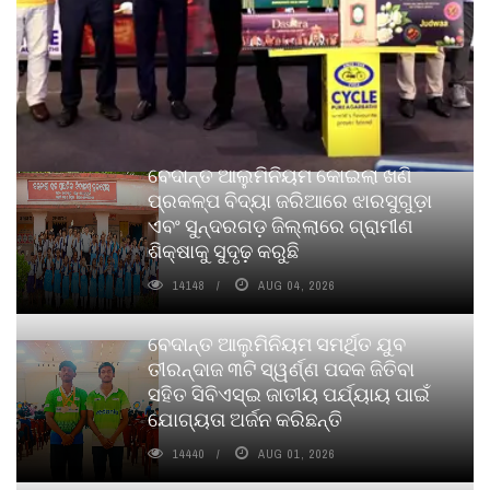
ବେଦାନ୍ତ ଆଲୁମିନିୟମ କୋଇଲା ଖଣି
ପ୍ରକଳ୍ପ ବିଦ୍ୟା ଜରିଆରେ ଝାରସୁଗୁଡ଼ା
ଏବଂ ସୁନ୍ଦରଗଡ଼ ଜିଲ୍ଲାରେ ଗ୍ରାମୀଣ
ଶିକ୍ଷାକୁ ସୁଦୃଢ଼ କରୁଛି
14148
AUG 04, 2026
ବେଦାନ୍ତ ଆଲୁମିନିୟମ ସମର୍ଥିତ ଯୁବ
ତୀରନ୍ଦାଜ ୩ଟି ସ୍ୱର୍ଣ୍ଣ ପଦକ ଜିତିବା
ସହିତ ସିବିଏସ୍ଇ ଜାତୀୟ ପର୍ଯ୍ୟାୟ ପାଇଁ
ଯୋଗ୍ୟତା ଅର୍ଜନ କରିଛନ୍ତି
14440
AUG 01, 2026