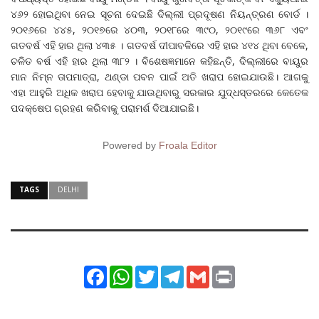
୪୬୨ ହୋଇଥିବା ନେଇ ସୂଚନା ଦେଇଛି ଦିଲ୍ଲୀ ପ୍ରଦୂଷଣ ନିୟନ୍ତ୍ରଣ ବୋର୍ଡ ।
୨୦୧୬ରେ ୪୪୫, ୨୦୧୭ରେ ୪୦୩, ୨୦୧୮ରେ ୩୯୦, ୨୦୧୯ରେ ୩୬୮ ଏବଂ
ଗତବର୍ଷ ଏହି ହାର ଥିଲା ୪୩୫ । ଗତବର୍ଷ ଦୀପାବଳିରେ ଏହି ହାର ୪୧୪ ଥିବା ବେଳେ,
ଚଳିତ ବର୍ଷ ଏହି ହାର ଥିଲା ୩୮୨ । ବିଶେଷଜ୍ଞମାନେ କହିଛନ୍ତି, ଦିଲ୍ଲୀରେ ବାୟୁର
ମାନ ନିମ୍ନ ତାପମାତ୍ରା, ଥଣ୍ଡା ପବନ ପାଇଁ ଅତି ଖରା‌ପ ହୋଇଯାଉଛି। ଆଗକୁ
ଏହା ଆହୁରି ଅଧିକ ଖରାପ ହେବାକୁ ଯାଉଥିବାରୁ ସରକାର ଯୁଦ୍ଧସ୍ତରରେ କେତେକ
ପଦକ୍ଷେପ ଗ୍ରହଣ କରିବାକୁ ପରାମର୍ଶ ଦିଆଯାଇଛି।
Powered by
Froala Editor
TAGS
DELHI
Facebook
WhatsApp
Twitter
Telegram
Gmail
Print