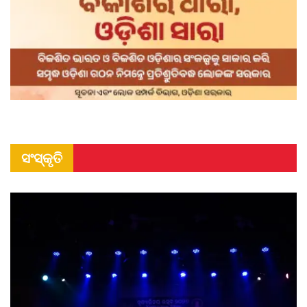
ସଂସ୍କୃତି