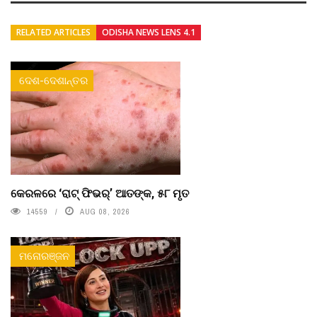
RELATED ARTICLES
ODISHA NEWS LENS 4.1
ଦେଶ-ଦେଶାନ୍ତର
କେରଳରେ ‘ରାଟ୍ ଫିଭର୍’ ଆତଙ୍କ, ୫୮ ମୃତ
14559
AUG 08, 2026
ମନୋରଞ୍ଜନ