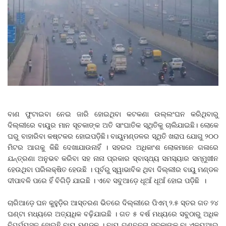
ବାଣ ଫୁଟାଇବା ନେଇ ଜାରି ହୋଇଥିବା କଟକଣା ଉଲ୍ଲଂଘନ କରିଥିବାରୁ
ଦିଲ୍ଲୀରେ ବାୟୁର ମାନ ସୂଚକାଙ୍କ ଅତି ସାଂଘାତିକ ସ୍ଥିତିକୁ ଚାଲିଯାଇଛି। ଲୋକେ
ଘରୁ ବାହାରିବା କଷ୍ଟକର ହୋଇପଡ଼ିଛି। ବାୟୁମଣ୍ଡଳର ସ୍ଥିତି ଖରାପ ଯୋଗୁ ୨୦୦
ମିଟର ଆଗକୁ କିଛି ଦେଖାଯାଉନାହିଁ । ସହରର ଅଧିକାଂଶ ଲୋକମାନେ ଗଳାରେ
ଯନ୍ତ୍ରଣା ଅନୁଭବ କରିବା ସହ ନାନା ପ୍ରକାର ସ୍ବାସ୍ଥ୍ୟ ସମସ୍ୟାର ସମ୍ମୁଖୀନ
ହେଉଥିବା ପରିଲକ୍ଷିତ ହେଉଛି । ପୂର୍ବରୁ ସ୍ୱାଭାବିକ ଥିବା ଦିଲ୍ଲୀର ବାୟୁ ମଣ୍ଡଳ
ଦୀପାବଳି ପରେ ହିଁ ବିଗିଡ଼ି ଯାଇଛି । ଏବେ ସବୁଆଡ଼େ ଧୂଆଁ ଧୂଆଁ ହୋଇ ପଡ଼ିଛି ।
ଚାରିଆଡ଼େ ଘନ କୁହୁଡ଼ିର ଆସ୍ତରଣ ଭିତରେ ଦିଲ୍ଲୀରେ ପିଏମ୍‌ ୨.୫ ସ୍ତର ଗତ ୨୪
ଘଣ୍ଟା ମଧ୍ୟରେ ଅତ୍ୟଧିକ ବଢ଼ିଯାଇଛି । ଗତ ୫ ବର୍ଷ ମଧ୍ୟରେ ସବୁଠାରୁ ଅଧିକ
ବିପର୍ଯ୍ୟସ୍ତ ହୋଇଛି ବାୟୁ ମଣ୍ଡଳ । ବାୟୁ ଗୁଣବତ୍ତା ସୂଚକାଙ୍କ ବା ଏକ୍ୟୁଆଇ