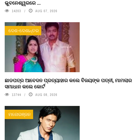
ଭୁବନେଶ୍ୱରରେ ...
14203
AUG 07, 2026
ଦେଶ-ଦେଶାନ୍ତର
ଛାଡପତ୍ର ଆବେଦନ ପ୍ରତ୍ୟାହାର କଲେ ବିଜୟଙ୍କ ପତ୍ନୀ, ମାମଲାର
ସମାଧାନ କଲେ କୋର୍ଟ
13744
AUG 08, 2026
ମନୋରଞ୍ଜନ