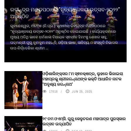
ରବୀନ୍ଦ୍ର ମଣ୍ଡପଠାରେ "ନୃତ୍ୟାଞ୍ଜଳୟ ଉତ୍ସବ-୨୦୨୨"
ଅନୁଷ୍ଠିତ
ଭୁବନେଶ୍ୱର, ୧୫/୦୫ (ନି.ପ୍ର.): ସ୍ଥାନୀୟ ରବୀନ୍ଦ୍ର ମଣ୍ଡପଠାରେ
"ନୃତ୍ୟାଞ୍ଜଳୟ ଉତ୍ସବ-୨୦୨୨" ଅନୁଷ୍ଠିତ ହୋଇଯାଇଛି । କାର୍ଯ୍ୟକ୍ରମରେ
ମୁଖ୍ୟ ଅତିଥି ଭାବେ ଧର୍ମଶାଳା ବିଧାୟକ ସ୍ଵାଧୀନ ହିମାଂଶୁ ଶେଖର ସାହୁ,
ପଦ୍ମଶ୍ରୀ ଗୁରୁ କୁମକୁମ ମହାନ୍ତି, ଓଡ଼ିଆ ଭାଷା, ସାହିତ୍ୟ ଓ ସଂସ୍କୃତି ବିଭାଗର
ଉପ-ନିର୍ଦ୍ଦେଶିକା ଶ୍ରୀମ ...
ଓଡ଼ିଶାଲିଙ୍କ୍ସର ୮ମ ସ୍ଵନକ୍ଷତ୍ର, ଲୁହରେ ଭିଜାଇଲା
ମହାପ୍ରଭୁ ଶ୍ରୀଜଗନ୍ନାଥଙ୍କ ଭକ୍ତି ଆଧାରିତ ନାଟକ
‘ଅଦୃଶ୍ୟ ଜଗନ୍ନାଥ‘
17018
JUN 25, 2025
୨୯ ତମ ଓଏମ୍‌ସି. ଗୁରୁ କେଳୁଚରଣ ମହାପାତ୍ର ପୁରସ୍କାର
ଉତ୍ସବ ଉଦ୍‍ଯାପିତ