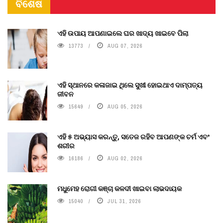
ବିଶେଷ
ଏହି ଉପାୟ ଆପଣାଇଲେ ଘର ଖାଦ୍ୟ ଖାଇବେ ପିଲା
13773
AUG 07, 2026
ଏହି ସ୍ଥାନରେ କଳାଜାଇ ଥିଲେ ସୁଖୀ ହୋଇଥାଏ ଦାମ୍ପତ୍ୟ
ଜୀବନ
15649
AUG 05, 2026
ଏହି ୫ ଅଭ୍ୟାସ କରନ୍ତୁ, ସତେଜ ରହିବ ଆପଣଙ୍କ ଚର୍ମ ଏବଂ
ଶରୀର
16186
AUG 02, 2026
ମଧୁମେହ ରୋଗୀ କଞ୍ଚା କଳଦୀ ଖାଇବା ଲାଭଦାୟକ
15040
JUL 31, 2026