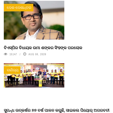
ଦେଶ-ଦେଶାନ୍ତର
ବିଏସ୍‌ପିର ବିଧାୟକ ଉମା ଶଙ୍କର ସିଂହଙ୍କ ପରଲୋକ
15147
AUG 06, 2026
ବାଣିଜ୍ୟ
ସୁଗନ୍ଧ ଉତ୍କର୍ଷର ୭୭ ବର୍ଷ ପାଳନ କରୁଛି, ସାଇକଲ ପିୟୋର୍‌ ଅଗରବତୀ