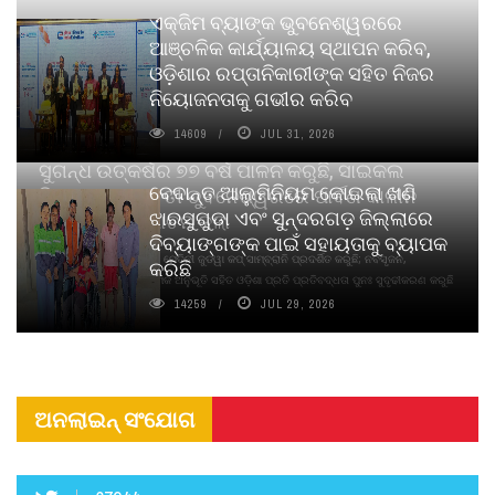
ଏକ୍ଜିମ ବ୍ୟାଙ୍କ ଭୁବନେଶ୍ୱରରେ
ଆଞ୍ଚଳିକ କାର୍ଯ୍ୟାଳୟ ସ୍ଥାପନ କରିବ,
ଓଡ଼ିଶାର ରପ୍ତାନିକାରୀଙ୍କ ସହିତ ନିଜର
ନିୟୋଜନତାକୁ ଗଭୀର କରିବ
14609
JUL 31, 2026
ସୁଗନ୍ଧ ଉତ୍କର୍ଷର ୭୭ ବର୍ଷ ପାଳନ କରୁଛି, ସାଇକଲ
ବେଦାନ୍ତ ଆଲୁମିନିୟମ କୋଇଲା ଖଣି
ପିୟୋର୍‌ ଅଗରବତୀ ଭୁବନେଶ୍ୱରରେ ପାର୍ବଣ କାଳୀନ
ଝାରସୁଗୁଡା ଏବଂ ସୁନ୍ଦରଗଡ଼ ଜିଲ୍ଲାରେ
ନବସୃଜନ ଉନ୍ମୋଚନ କଲା
ଦିବ୍ୟାଙ୍ଗଙ୍କ ପାଇଁ ସହାୟତାକୁ ବ୍ୟାପକ
ବାଉଁଶ ବିହୀନ କଠିନ ଧୂପ ଏବଂ ମେଦିନୀ ଜୁଡୱା କପ୍‌ ସାମ୍ବ୍ରାନି ପ୍ରଦର୍ଶିତ କରୁଛି; ନବସୃଜନ,
କରିଛି
ଦୀର୍ଘସ୍ଥାୟିତା ଏବଂ ଆଧ୍ୟାତ୍ମିକ ଅନୁଭୂତି ସହିତ ଓଡ଼ିଶା ପ୍ରତି ପ୍ରତିବଦ୍ଧତା ପୁନଃ ସୁଦୃଢୀକରଣ କରୁଛି
14259
JUL 29, 2026
ଅନଲାଇନ୍ ସଂଯୋଗ