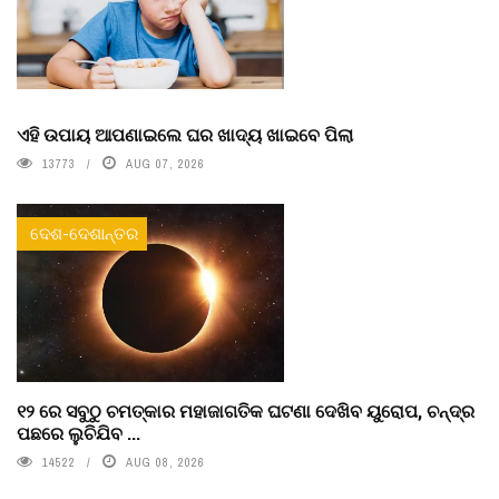
ଏହି ଉପାୟ ଆପଣାଇଲେ ଘର ଖାଦ୍ୟ ଖାଇବେ ପିଲା
13773
AUG 07, 2026
ଦେଶ-ଦେଶାନ୍ତର
୧୨ ରେ ସବୁଠୁ ଚମତ୍କାର ମହାଜାଗତିକ ଘଟଣା ଦେଖିବ ୟୁରୋପ, ଚନ୍ଦ୍ର
ପଛରେ ଲୁଚିଯିବ ...
14522
AUG 08, 2026