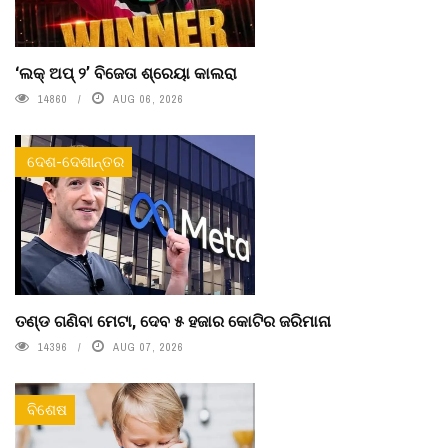
‘ଲକ୍ ଅପ୍ ୨’ ବିଜେତା ଶ୍ରେୟା କାଲରା
14860
AUG 06, 2026
ଦେଶ-ଦେଶାନ୍ତର
ତଣ୍ଡ ଗଣିବା ମେଟା, ଦେବ ୫ ହଜାର କୋଟିର ଜରିମାନା
14396
AUG 07, 2026
ବିଶେଷ