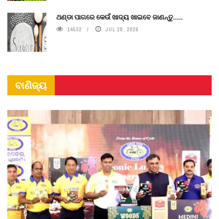
ଥଣ୍ଡା ପାଗରେ କେଉଁ ଖାଦ୍ୟ ଖାଇବେ ଜାଣନ୍ତୁ.....
14532
JUL 28, 2026
ବାଣିଜ୍ୟ