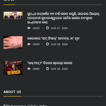
ସୁଗନ୍ଧ ଉତ୍କର୍ଷର ୭୭ ବର୍ଷ ପାଳନ କରୁଛି, ସାଇକଲ ପିୟୋର୍‌
ଅଗରବତୀ ଭୁବନେଶ୍ୱରରେ ପାର୍ବଣ କାଳୀନ ନବସୃଜନ
ଉନ୍ମୋଚନ କଲା
14203
AUG 07, 2026
କେରଳରେ ‘ରାଟ୍ ଫିଭର୍’ ଆତଙ୍କ, ୫୮ ମୃତ
14559
AUG 08, 2026
‘ଲକ୍ ଅପ୍ ୨’ ବିଜେତା ଶ୍ରେୟା କାଲରା
14860
AUG 06, 2026
ABOUT US
Bhubaneswar, Odisha, India