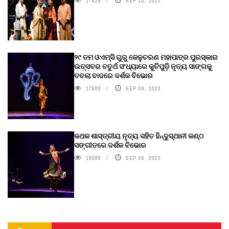
17629
SEP 10, 2023
୨୯ ତମ ଓଏମ୍‌ସି ଗୁରୁ କେଳୁଚରଣ ମହାପାତ୍ର ପୁରସ୍କାର
ଉତ୍ସବର ଚତୁର୍ଥ ସଂଧ୍ୟାରେ କୁଚିପୁଡ଼ି ନୃତ୍ୟ ସାଙ୍ଗକୁ
ତବଲା ବାଦରେ ଦର୍ଶକ ବିଭୋର
17680
SEP 09, 2023
କଥକ ଶାସ୍ତ୍ରୀୟ ନୃତ୍ୟ ସହିତ ହିନ୍ଦୁସ୍ଥାନୀ କଣ୍ଠ
ସଙ୍ଗୀତରେ ଦର୍ଶକ ବିଭୋର
18080
SEP 06, 2023