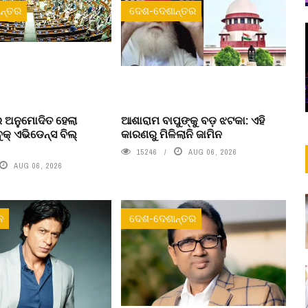
ନ୍ତର
ଦେଶ-ଦେଶାନ୍ତର
 ଅନୁମୋଦିତ ହେଲା
ଆଶାରାମ ବାପୁଙ୍କୁ ବଡ଼ ଝଟକା: ଏହି
ବୁକ୍ ଏଭିଡେନ୍ସ ବିଲ୍
କାରଣରୁ ମିଳିଲାନି ଜାମିନ
15246
AUG 06, 2026
AUG 06, 2026
ନ
ଦେଶ-ଦେଶାନ୍ତର