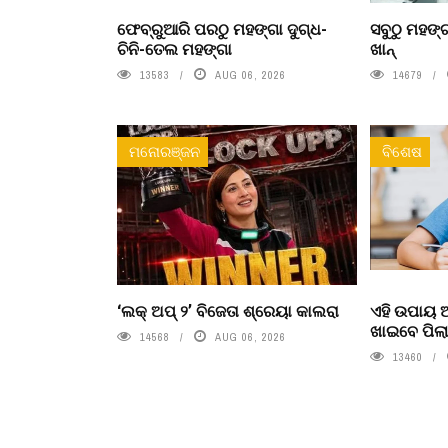
ଫେବ୍ରୁଆରି ପରଠୁ ମହଙ୍ଗା ଦୁଗ୍ଧ-
ସବୁଠୁ ମହଙ୍ଗ
ଚିନି-ତେଲ ମହଙ୍ଗା
ଖାନ୍
13583
AUG 06, 2026
14679
ମନୋରଞ୍ଜନ
ବିଶେଷ
‘ଲକ୍ ଅପ୍ ୨’ ବିଜେତା ଶ୍ରେୟା କାଲରା
ଏହି ଉପାୟ
ଖାଇବେ ପିଲ
14568
AUG 06, 2026
13460