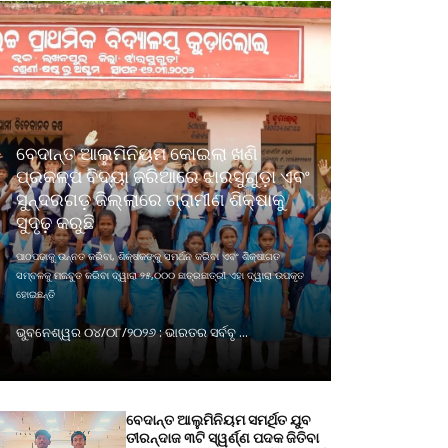
ବେଦାନ୍ତ ଆଲୁମିନିୟମ କୋଇଲା ଖଣି
ପ୍ରକଳ୍ପ ବିଦ୍ୟା ଜରିଆରେ ଝାରସୁଗୁଡ଼ା ଏବଂ
ସୁନ୍ଦରଗଡ଼ ଜିଲ୍ଲାରେ ଗ୍ରାମୀଣ ଶିକ୍ଷାକୁ
ସୁଦୃଢ଼ କରୁଛି
ପାଠପଢାକୁ ଉନ୍ନତ କରିବା, ଶିକ୍ଷକଙ୍କୁ ସମର୍ଥନ କରିବା ଏବଂ ଶିକ୍ଷାଗତ
ସମ୍ବଳକୁ ମଜବୁତ କରିବା ଦ୍ୱାରା ୨୫,୦୦୦ ଛାତ୍ରଛାତ୍ରୀ ଏହା ଦ୍ୱାରା ଉପକୃତ
ହୋଇଛନ୍ତି
ଭୁବନେଶ୍ୱର ୦୪/୦୮/୨୦୨୬ : ଭାରତର ସର୍ବବୃ ...
ବେଦାନ୍ତ ଆଲୁମିନିୟମ ସମର୍ଥିତ ଯୁବ
ତୀରନ୍ଦାଜ ୩ଟି ସ୍ୱର୍ଣ୍ଣ ପଦକ ଜିତିବା