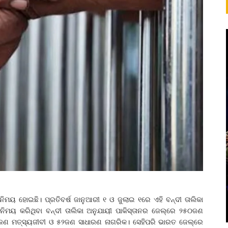
ିନିମୟ ହୋଇଛି। ପ୍ରତିବର୍ଷ ଜାନୁଆରୀ ୧ ଓ ଜୁଲାଇ ୧ରେ ଏହି ବନ୍ଦୀ ତାଲିକା
ମୟ କରିଥିବା ବନ୍ଦୀ ତାଲିକା ଅନୁଯାୟୀ ପାକିସ୍ତାନର ଜେଲ୍‌ରେ ୨୫୦ଜଣ
ଜଣ ମତ୍ସ୍ୟଜୀବୀ ଓ ୫୨ଜଣ ସାଧାରଣ ନାଗରିକ। ସେହିପରି ଭାରତ ଜେଲ୍‌ରେ