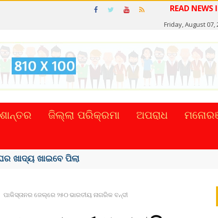
Friday, August 07,
ଶାନ୍ତର
ଜିଲ୍ଲା ପରିକ୍ରମା
ଅପରାଧ
ମନୋରଞ
ର ଖାଦ୍ୟ ଖାଇବେ ପିଲା
ପାକିସ୍ତାନର ଜେଲ୍‌ରେ ୨୫୦ ଭାରତୀୟ ନାଗରିକ ବନ୍ଦୀ