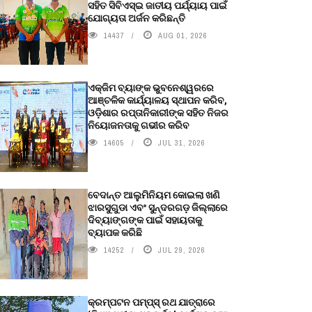
ସହିତ ସିବିଏସ୍ଇ ଜାତୀୟ ପର୍ଯ୍ୟାୟ ପାଇଁ
ଯୋଗ୍ୟତା ଅର୍ଜନ କରିଛନ୍ତି
14437
AUG 01, 2026
ଏକ୍ଜିମ ବ୍ୟାଙ୍କ ଭୁବନେଶ୍ୱରରେ
ଆଞ୍ଚଳିକ କାର୍ଯ୍ୟାଳୟ ସ୍ଥାପନ କରିବ,
ଓଡ଼ିଶାର ରପ୍ତାନିକାରୀଙ୍କ ସହିତ ନିଜର
ନିୟୋଜନତାକୁ ଗଭୀର କରିବ
14605
JUL 31, 2026
ବେଦାନ୍ତ ଆଲୁମିନିୟମ କୋଇଲା ଖଣି
ଝାରସୁଗୁଡା ଏବଂ ସୁନ୍ଦରଗଡ଼ ଜିଲ୍ଲାରେ
ଦିବ୍ୟାଙ୍ଗଙ୍କ ପାଇଁ ସହାୟତାକୁ
ବ୍ୟାପକ କରିଛି
14252
JUL 29, 2026
କ୍ରମ୍ପଟନ ପମ୍ପ୍‌ସ୍‌ ରଥ ଯାତ୍ରାରେ