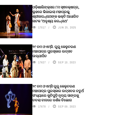
ଓଡ଼ିଶାଲିଙ୍କ୍ସର ୮ମ ସ୍ଵନକ୍ଷତ୍ର,
ଲୁହରେ ଭିଜାଇଲା ମହାପ୍ରଭୁ
ଶ୍ରୀଜଗନ୍ନାଥଙ୍କ ଭକ୍ତି ଆଧାରିତ
ନାଟକ ‘ଅଦୃଶ୍ୟ ଜଗନ୍ନାଥ‘
17017
JUN 25, 2025
୨୯ ତମ ଓଏମ୍‌ସି. ଗୁରୁ କେଳୁଚରଣ
ମହାପାତ୍ର ପୁରସ୍କାର ଉତ୍ସବ
ଉଦ୍‍ଯାପିତ
17627
SEP 10, 2023
୨୯ ତମ ଓଏମ୍‌ସି ଗୁରୁ କେଳୁଚରଣ
ମହାପାତ୍ର ପୁରସ୍କାର ଉତ୍ସବର ଚତୁର୍ଥ
ସଂଧ୍ୟାରେ କୁଚିପୁଡ଼ି ନୃତ୍ୟ ସାଙ୍ଗକୁ
ତବଲା ବାଦରେ ଦର୍ଶକ ବିଭୋର
17678
SEP 09, 2023