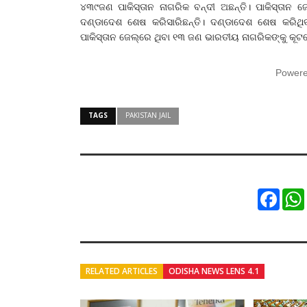
୪୩୯ଜଣ ପାକିସ୍ତାନ ନାଗରିକ ବନ୍ଦୀ ଅଛନ୍ତି। ପାକିସ୍ତାନ 
ଦଣ୍ଡାଦେଶ ଶେଷ କରିସାରିଛନ୍ତି। ଦଣ୍ଡାଦେଶ ଶେଷ କରିଥି
ପାକିସ୍ତାନ ଜେଲ୍‌ରେ ଥିବା ୧୩ ଜଣ ଭାରତୀୟ ନାଗରିକଙ୍କୁ କୂଟ
Power
TAGS
PAKISTAN JAIL
Faceb
RELATED ARTICLES
ODISHA NEWS LENS 4.1