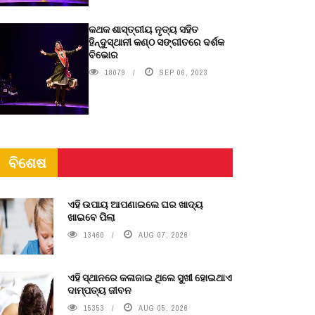
କଥକ ଶାସ୍ତ୍ରୀୟ ନୃତ୍ୟ ସହିତ
ହିନ୍ଦୁସ୍ଥାନୀ କଣ୍ଠ ସଙ୍ଗୀତରେ ଦର୍ଶକ
ବିଭୋର
18079
SEP 06, 2023
ବିଶେଷ
ଏହି ଉପାୟ ଆପଣାଇଲେ ଘର ଖାଦ୍ୟ
ଖାଇବେ ପିଲା
13460
AUG 07, 2026
ଏହି ସ୍ଥାନରେ କଳାଜାଇ ଥିଲେ ସୁଖୀ ହୋଇଥାଏ
ଦାମ୍ପତ୍ୟ ଜୀବନ
15353
AUG 05, 2026