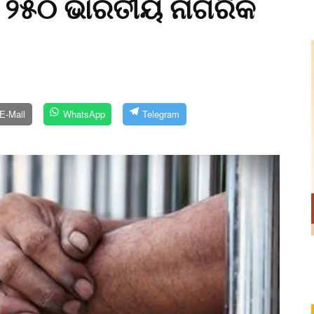
େ ୨୫୦ ଭାରତୀୟ ନାଗରିକ
E-Mail
WhatsApp
Telegram