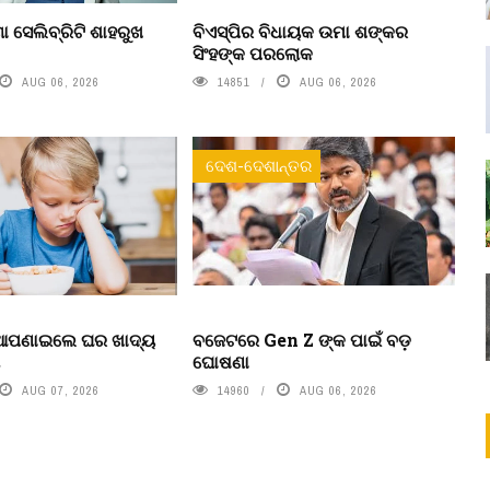
ା ସେଲିବ୍ରିଟି ଶାହରୁଖ
ବିଏସ୍‌ପିର ବିଧାୟକ ଉମା ଶଙ୍କର
ସିଂହଙ୍କ ପରଲୋକ
AUG 06, 2026
14851
AUG 06, 2026
ଦେଶ-ଦେଶାନ୍ତର
 ଆପଣାଇଲେ ଘର ଖାଦ୍ୟ
ବଜେଟରେ Gen Z ଙ୍କ ପାଇଁ ବଡ଼
ା
ଘୋଷଣା
AUG 07, 2026
14960
AUG 06, 2026