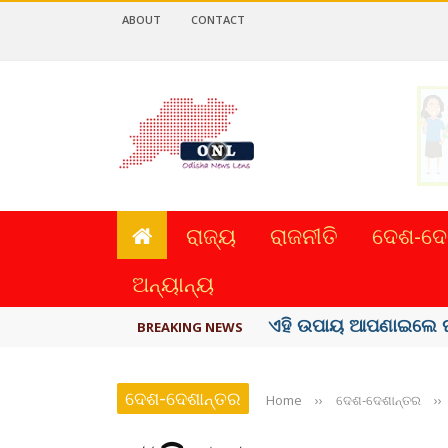
ABOUT
CONTACT
ରାଜ୍ୟ
ରାଜନୀତି
ଦେଶ-ଦେ
ଅନ୍ୟାନ୍ୟ
ଏହି ଉପାୟ ଆପଣାଇଲେ ଘ
BREAKING NEWS
ଦେଶ-ଦେଶାନ୍ତର
Home
››
ଦେଶ-ଦେଶାନ୍ତର
››