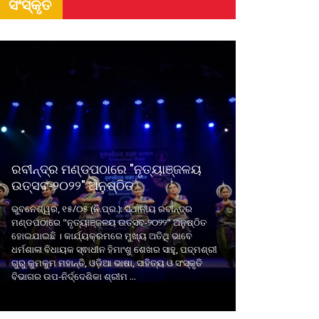
ସଂସ୍କୃତି
ରବୀନ୍ଦ୍ର ମଣ୍ଡପଠାରେ "ନୃତ୍ୟାଞ୍ଜଳୟ
ଉତ୍ସବ-୨୦୨୨" ଅନୁଷ୍ଠିତ
ଭୁବନେଶ୍ୱର, ୧୫/୦୫ (ନି.ପ୍ର.): ସ୍ଥାନୀୟ ରବୀନ୍ଦ୍ର
ମଣ୍ଡପଠାରେ "ନୃତ୍ୟାଞ୍ଜଳୟ ଉତ୍ସବ-୨୦୨୨" ଅନୁଷ୍ଠିତ
ହୋଇଯାଇଛି । କାର୍ଯ୍ୟକ୍ରମରେ ମୁଖ୍ୟ ଅତିଥି ଭାବେ
ଧର୍ମଶାଳା ବିଧାୟକ ସ୍ଵାଧୀନ ହିମାଂଶୁ ଶେଖର ସାହୁ, ପଦ୍ମଶ୍ରୀ
ଗୁରୁ କୁମକୁମ ମହାନ୍ତି, ଓଡ଼ିଆ ଭାଷା, ସାହିତ୍ୟ ଓ ସଂସ୍କୃତି
ବିଭାଗର ଉପ-ନିର୍ଦ୍ଦେଶିକା ଶ୍ରୀମ ...