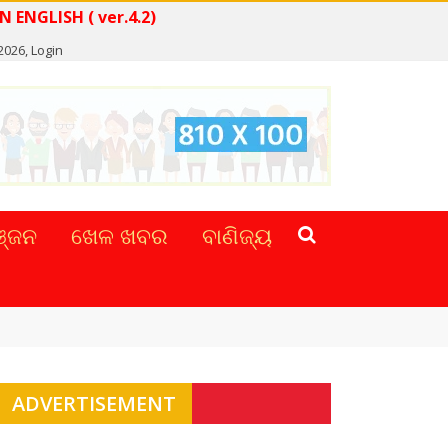
READ NEWS IN ENGLISH ( ver.4.2)
 2026,
Login
୍ଜନ
ଖେଳ ଖବର
ବାଣିଜ୍ୟ
ADVERTISEMENT