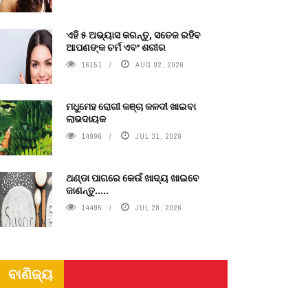
ଏହି ୫ ଅଭ୍ୟାସ କରନ୍ତୁ, ସତେଜ ରହିବ
ଆପଣଙ୍କ ଚର୍ମ ଏବଂ ଶରୀର
16151
AUG 02, 2026
ମଧୁମେହ ରୋଗୀ କଞ୍ଚା କଳଦୀ ଖାଇବା
ଲାଭଦାୟକ
14996
JUL 31, 2026
ଥଣ୍ଡା ପାଗରେ କେଉଁ ଖାଦ୍ୟ ଖାଇବେ
ଜାଣନ୍ତୁ.....
14495
JUL 28, 2026
ବାଣିଜ୍ୟ