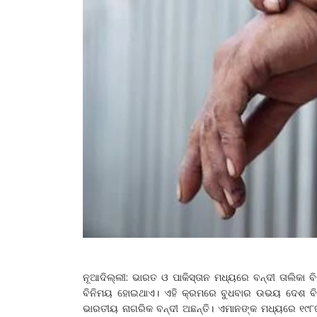
ନୂଆଦିଲ୍ଲୀ: ଭାରତ ଓ ପାକିସ୍ତାନ ମଧ୍ୟରେ ବନ୍ଦୀ ତାଲିକା ବ
ବିନିମୟ ହୋଇଥାଏ। ଏହି କ୍ରମରେ ବୁଧବାର ଉଭୟ ଦେଶ ବିନି
ଭାରତୀୟ ନାଗରିକ ବନ୍ଦୀ ଅଛନ୍ତି। ଏମାନଙ୍କ ମଧ୍ୟରେ ୧୯୮