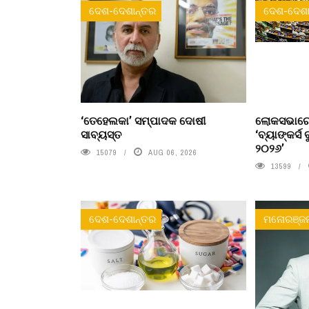
ଦେଶ-ଦେଶାନ୍ତର
ଦେଶ-ଦେଶା
‘ତେହେଲକା’ ସମ୍ପାଦକ ଦୋଷୀ
ଲୋକସଭାରେ
ସାବ୍ୟସ୍ତ
‘ବ୍ୟାଙ୍କର୍ସ 
୨୦୨୬’
15079
AUG 06, 2026
13599
ଦେଶ-ଦେଶାନ୍ତର
ମନୋରଞ୍ଜ