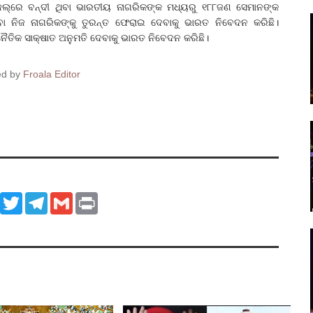
ଜେଲ୍‌ରେ ବନ୍ଦୀ ଥିବା ଭାରତୀୟ ନାଗରିକଙ୍କ ମଧ୍ୟରୁ ୧୮୮ଜଣ ସେମାନଙ୍କ
ବା ନିଜ ନାଗରିକଙ୍କୁ ତୁରନ୍ତ ଫେରାଇ ଦେବାକୁ ଭାରତ ନିବେଦନ କରିଛି।
ନୈତିକ ସାକ୍ଷାତ ଅନୁମତି ଦେବାକୁ ଭାରତ ନିବେଦନ କରିଛି।
ed by
Froala Editor
ook
WhatsApp
Twitter
Telegram
Gmail
Print