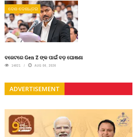
ଦେଶ-ଦେଶାନ୍ତର
ବଜେଟରେ Gen Z ଙ୍କ ପାଇଁ ବଡ଼ ଘୋଷଣା
14821
AUG 06, 2026
ADVERTISEMENT