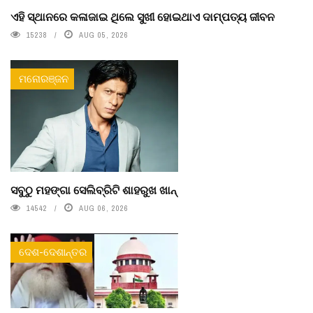
ଏହି ସ୍ଥାନରେ କଳାଜାଇ ଥିଲେ ସୁଖୀ ହୋଇଥାଏ ଦାମ୍ପତ୍ୟ ଜୀବନ
15238
AUG 05, 2026
ମନୋରଞ୍ଜନ
ସବୁଠୁ ମହଙ୍ଗା ସେଲିବ୍ରିଟି ଶାହରୁଖ ଖାନ୍
14542
AUG 06, 2026
ଦେଶ-ଦେଶାନ୍ତର