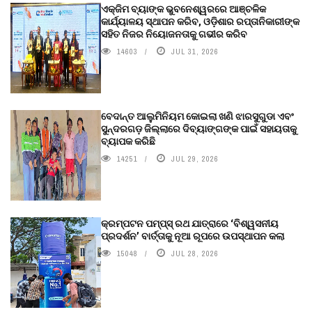
ଏକ୍ଜିମ ବ୍ୟାଙ୍କ ଭୁବନେଶ୍ୱରରେ ଆଞ୍ଚଳିକ
କାର୍ଯ୍ୟାଳୟ ସ୍ଥାପନ କରିବ, ଓଡ଼ିଶାର ରପ୍ତାନିକାରୀଙ୍କ
ସହିତ ନିଜର ନିୟୋଜନତାକୁ ଗଭୀର କରିବ
14603
JUL 31, 2026
ବେଦାନ୍ତ ଆଲୁମିନିୟମ କୋଇଲା ଖଣି ଝାରସୁଗୁଡା ଏବଂ
ସୁନ୍ଦରଗଡ଼ ଜିଲ୍ଲାରେ ଦିବ୍ୟାଙ୍ଗଙ୍କ ପାଇଁ ସହାୟତାକୁ
ବ୍ୟାପକ କରିଛି
14251
JUL 29, 2026
କ୍ରମ୍ପଟନ ପମ୍ପ୍‌ସ୍‌ ରଥ ଯାତ୍ରାରେ ‘ବିଶ୍ୱସନୀୟ
ପ୍ରଦର୍ଶନ’ ବାର୍ତ୍ତାକୁ ନୂଆ ରୂପରେ ଉପସ୍ଥାପନ କଲା
15048
JUL 28, 2026