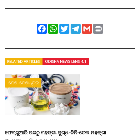
Facebook
WhatsApp
Twitter
Telegram
Gmail
Print
RELATED ARTICLES
ODISHA NEWS LENS 4.1
ଦେଶ-ଦେଶାନ୍ତର
ଫେବ୍ରୁଆରି ପରଠୁ ମହଙ୍ଗା ଦୁଗ୍ଧ-ଚିନି-ତେଲ ମହଙ୍ଗା