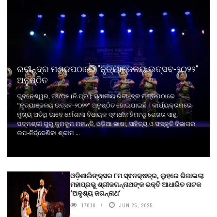
ରବୀନ୍ଦ୍ର ମଣ୍ଡପଠାରେ "ନୃତ୍ୟାଞ୍ଜଳୟ ଉତ୍ସବ-୨୦୨୨"
ଅନୁଷ୍ଠିତ
ଭୁବନେଶ୍ୱର, ୧୫/୦୫ (ନି.ପ୍ର.): ସ୍ଥାନୀୟ ରବୀନ୍ଦ୍ର ମଣ୍ଡପଠାରେ
"ନୃତ୍ୟାଞ୍ଜଳୟ ଉତ୍ସବ-୨୦୨୨" ଅନୁଷ୍ଠିତ ହୋଇଯାଇଛି । କାର୍ଯ୍ୟକ୍ରମରେ
ମୁଖ୍ୟ ଅତିଥି ଭାବେ ଧର୍ମଶାଳା ବିଧାୟକ ସ୍ଵାଧୀନ ହିମାଂଶୁ ଶେଖର ସାହୁ,
ପଦ୍ମଶ୍ରୀ ଗୁରୁ କୁମକୁମ ମହାନ୍ତି, ଓଡ଼ିଆ ଭାଷା, ସାହିତ୍ୟ ଓ ସଂସ୍କୃତି ବିଭାଗର
ଉପ-ନିର୍ଦ୍ଦେଶିକା ଶ୍ରୀମ ...
ଓଡ଼ିଶାଲିଙ୍କ୍ସର ୮ମ ସ୍ଵନକ୍ଷତ୍ର, ଲୁହରେ ଭିଜାଇଲା
ମହାପ୍ରଭୁ ଶ୍ରୀଜଗନ୍ନାଥଙ୍କ ଭକ୍ତି ଆଧାରିତ ନାଟକ
‘ଅଦୃଶ୍ୟ ଜଗନ୍ନାଥ‘
17016
JUN 25, 2025