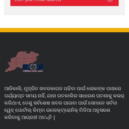
ଆଜିକାଲି, ମୁଦ୍ରିତ ଖବରକାଗଜ ପଢିବା ପାଇଁ ଲୋକଙ୍କ ପାଖରେ
ପର୍ଯ୍ୟାପ୍ତ ସମୟ ନାହିଁ, ଯାହା ଗତକାଲିର ସାଧାରଣ ଘଟଣାକୁ କଭର୍
କରିଥାଏ, ତେଣୁ ସର୍ବଶେଷ ଖବର ପାଇବା ପାଇଁ ସେମାନେ ସର୍ବଦା
ୱେବ୍ ପୋର୍ଟାଲ୍ କିମ୍ବା ଇଲେକ୍ଟ୍ରୋନିକ୍ ମିଡିଆ ଅନୁସରଣ
କରିବାକୁ ଆଗ୍ରହୀ ଅଟନ୍ତି |