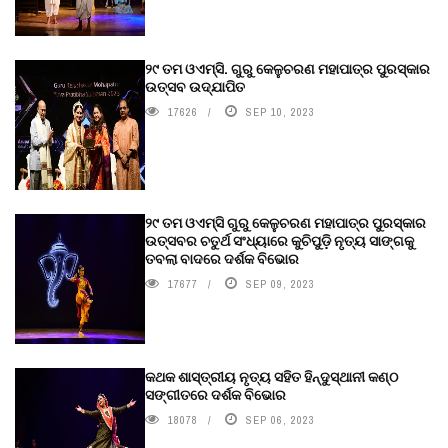
୨୯ ତମ ଓଏମ୍‌ସି. ଗୁରୁ କେଳୁଚରଣ ମହାପାତ୍ର ପୁରସ୍କାର
ଉତ୍ସବ ଉଦ୍‍ଯାପିତ
17626
SEP 10, 2023
୨୯ ତମ ଓଏମ୍‌ସି ଗୁରୁ କେଳୁଚରଣ ମହାପାତ୍ର ପୁରସ୍କାର
ଉତ୍ସବର ଚତୁର୍ଥ ସଂଧ୍ୟାରେ କୁଚିପୁଡ଼ି ନୃତ୍ୟ ସାଙ୍ଗକୁ
ତବଲା ବାଦରେ ଦର୍ଶକ ବିଭୋର
17677
SEP 09, 2023
କଥକ ଶାସ୍ତ୍ରୀୟ ନୃତ୍ୟ ସହିତ ହିନ୍ଦୁସ୍ଥାନୀ କଣ୍ଠ
ସଙ୍ଗୀତରେ ଦର୍ଶକ ବିଭୋର
18078
SEP 06, 2023