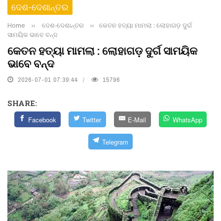
ଦେଶ-ଦେଶାନ୍ତର
Home
››
ଦେଶ-ଦେଶାନ୍ତର
››
କେତନ ହତ୍ୟା ମାମଲା : ଲୋହାଗଡ଼ ଦୁର୍ଗ
ସାମୟିକ ଭାବେ ବନ୍ଦ
କେତନ ହତ୍ୟା ମାମଲା : ଲୋହାଗଡ଼ ଦୁର୍ଗ ସାମୟିକ
ଭାବେ ବନ୍ଦ
2026-07-01 07:39:44
15796
SHARE:
Facebook
Twitter
E-Mail
WhatsApp
Telegram