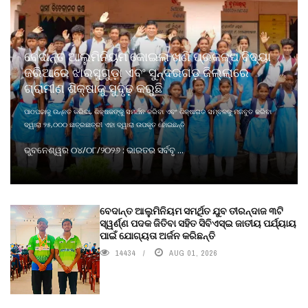
ବେଦାନ୍ତ ଆଲୁମିନିୟମ କୋଇଲା ଖଣି ପ୍ରକଳ୍ପ ବିଦ୍ୟା
ଜରିଆରେ ଝାରସୁଗୁଡ଼ା ଏବଂ ସୁନ୍ଦରଗଡ଼ ଜିଲ୍ଲାରେ
ଗ୍ରାମୀଣ ଶିକ୍ଷାକୁ ସୁଦୃଢ଼ କରୁଛି
ପାଠପଢାକୁ ଉନ୍ନତ କରିବା, ଶିକ୍ଷକଙ୍କୁ ସମର୍ଥନ କରିବା ଏବଂ ଶିକ୍ଷାଗତ ସମ୍ବଳକୁ ମଜବୁତ କରିବା
ଦ୍ୱାରା ୨୫,୦୦୦ ଛାତ୍ରଛାତ୍ରୀ ଏହା ଦ୍ୱାରା ଉପକୃତ ହୋଇଛନ୍ତି
ଭୁବନେଶ୍ୱର ୦୪/୦୮/୨୦୨୬ : ଭାରତର ସର୍ବବୃ ...
ବେଦାନ୍ତ ଆଲୁମିନିୟମ ସମର୍ଥିତ ଯୁବ ତୀରନ୍ଦାଜ ୩ଟି
ସ୍ୱର୍ଣ୍ଣ ପଦକ ଜିତିବା ସହିତ ସିବିଏସ୍ଇ ଜାତୀୟ ପର୍ଯ୍ୟାୟ
ପାଇଁ ଯୋଗ୍ୟତା ଅର୍ଜନ କରିଛନ୍ତି
14434
AUG 01, 2026