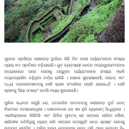
ପୁନେର ପ୍ରସିଦ୍ଧ ଲୋହାଗଡ଼ ଦୁର୍ଗରେ କିଛି ଦିନ ହେଲା ପର୍ଯ୍ୟଟକଙ୍କ ସଂଖ୍ୟା
ପ୍ରାୟ ୫୦ ପ୍ରତିଶତ ବଢ଼ିଯାଇଛି। ଯୁବ ବ୍ୟବସାୟୀ କେତନ ଅଗ୍ରୱାଲ(୨୬)ଙ୍କ
ହତ୍ୟାକାଣ୍ଡ ପରେ ସେଠାକୁ ଆସୁଥିବା ପର୍ଯ୍ୟଟକଙ୍କ ସଂଖ୍ୟା ଏଭଳି
ଅପ୍ରତ୍ୟାଶିତ ବଢ଼ିଥିବା ଚର୍ଚ୍ଚା ଚାଲିଛି । ଲୋକେ ସୁରକ୍ଷାକର୍ମୀ, ଗାଇଡ୍‌ ଏବଂ
ଅନ୍ୟ ଟ୍ରେକରମାନଙ୍କୁ ସେହି ସ୍ଥାନ ସଂପର୍କରେ ପଚାରି ଯାଉଛନ୍ତି । ସେହି
ସ୍ଥାନକୁ ‘ସିୟା ପଏଣ୍ଟ’ ବୋଲି ମଧ୍ୟ କୁହାଯାଉଛି।
ପୁଲିସ ସନ୍ଦେହ କରୁଛି ଯେ, ଘଟଣାଦିନ ଚେତନଙ୍କୁ ଲୋହାଗଡ଼ ଦୁର୍ଗ ଗେଟ୍‌
ନିକଟରେ ଦେଖାଯାଇଥିଲା । ସେତେବେଳେ ସେ ଏକ ହୁଡି ଜ୍ୟାକେଟ୍‌ ପିନ୍ଧିଥିଲେ ।
ଏଭଳିସ୍ଥଳରେ ସିସିଟିଭି ଏବଂ ଭିଡିଓ ଫୁଟେଜ୍‌ ସହ ତାଙ୍କର ଚାଲିବା ଶୈଳୀ,
ଶାରିରୀକ ଗତିବିଧିକୁ ମ୍ୟାଚ୍‌ କରି ତାଙ୍କର ଉପସ୍ଥିତି ନେଇ ସ୍ପଷ୍ଟ ହେବାକୁ
ଉଦ୍ୟମ କରାଯିବ । ପୁଲିସ ମଧ୍ୟ ଚେତନଙ୍କୁ ନେଇ ପୁଣି ଥରେ କ୍ରାଇମ ସିନ୍‌