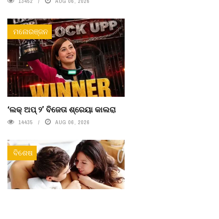
13452
AUG 06, 2026
ମନୋରଞ୍ଜନ
‘ଲକ୍ ଅପ୍ ୨’ ବିଜେତା ଶ୍ରେୟା କାଲରା
14435
AUG 06, 2026
ବିଶେଷ