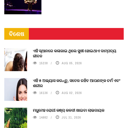
ବିଶେଷ
ଏହି ସ୍ଥାନରେ କଳାଜାଇ ଥିଲେ ସୁଖୀ ହୋଇଥାଏ ଦାମ୍ପତ୍ୟ
ଜୀବନ
15238
AUG 05, 2026
ଏହି ୫ ଅଭ୍ୟାସ କରନ୍ତୁ, ସତେଜ ରହିବ ଆପଣଙ୍କ ଚର୍ମ ଏବଂ
ଶରୀର
16136
AUG 02, 2026
ମଧୁମେହ ରୋଗୀ କଞ୍ଚା କଳଦୀ ଖାଇବା ଲାଭଦାୟକ
14982
JUL 31, 2026