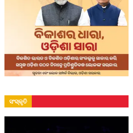
ସଂସ୍କୃତି