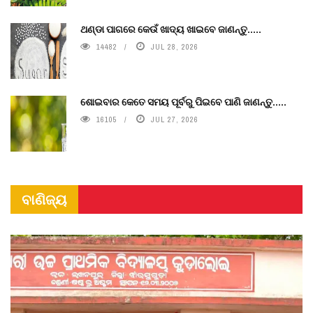
ଥଣ୍ଡା ପାଗରେ କେଉଁ ଖାଦ୍ୟ ଖାଇବେ ଜାଣନ୍ତୁ.....
14482
JUL 28, 2026
ଶୋଇବାର କେତେ ସମୟ ପୂର୍ବରୁ ପିଇବେ ପାଣି ଜାଣନ୍ତୁ.....
16105
JUL 27, 2026
ବାଣିଜ୍ୟ