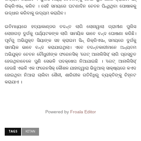
ରିକ୍ରିଏସନ୍‌ କରିବ । ସେହି ସମୟରେ ଘଟଣାଦିନ ଚେତନ ପିନ୍ଧିଥିବା ପୋଷାକକୁ
ଉଦ୍ଧାର କରିବାକୁ ଉଦ୍ୟମ କରାଯିବ।
ଇତିମଧ୍ୟରେ ହତ୍ୟାକାଣ୍ଡର ତଦନ୍ତ ଲାଗି ଲୋନାୱାଲା ଗ୍ରାମୀଣ ପୁଲିସ
ଲୋହାଗଡ଼ ଦୁର୍ଗକୁ ପର୍ଯ୍ୟଟକଙ୍କ ଲାଗି ସାମୟିକ ଭାବେ ବନ୍ଦ ଘୋଷଣା କରିଛି।
ପୂର୍ବରୁ ଅଭିଯୁକ୍ତ ସିୟାଙ୍କ ସହ କ୍ରାଇମ ସିନ୍‌ ରିକ୍ରିଏସନ୍‌ ସମୟରେ ଦୁର୍ଗକୁ
ସାମୟିକ ଭାବେ ବନ୍ଦ କରାଯାଇଥିଲା। ଏବେ ତଦନ୍ତକାରୀମାନେ ଅନ୍ୟତମ
ଅଭିଯୁକ୍ତ ଚେତନ ଚୌଧୁରୀଙ୍କ ଫରେନସିକ୍‌ ‘ଗେଟ୍‌ ଆନାଲିସିସ୍‌’ ଲାଗି ପ୍ରସ୍ତୁତ
ହେଉଥିବାବେଳେ ପୁଣି ସେଭଳି ପଦକ୍ଷେପ ନିଆଯାଇଛି । ‘ଗେଟ୍‌ ଆନାଲିସିସ୍‌’
ହେଉଛି ଏଭଳି ଏକ ଫରେନସିକ୍‌ କୌଶଳ ଯାହାଦ୍ୱାରା ଭିଜୁଆଲ୍‌ ସାକ୍ଷ୍ୟରେ କଏଦ
ହୋଇଥିବା ନିଆରା ଚାଲିବା ଶୈଳୀ, ଶାରିରୀକ ଗତିବିଧିରୁ ବ୍ୟକ୍ତିଙ୍କୁ ଚିହ୍ନଟ
କରାଯାଏ ।
Powered by
Froala Editor
TAGS
KETAN