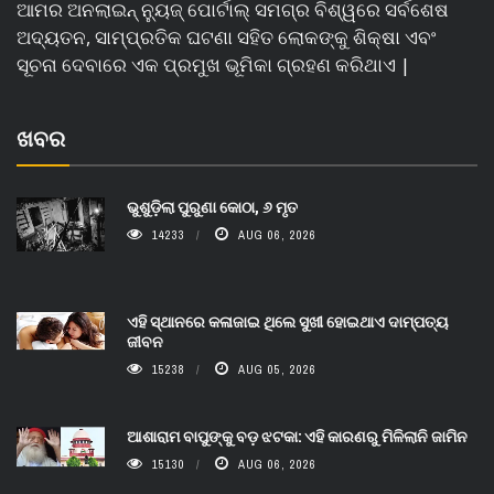
ଆମର ଅନଲାଇନ୍ ନ୍ୟୁଜ୍ ପୋର୍ଟାଲ୍ ସମଗ୍ର ବିଶ୍ୱରେ ସର୍ବଶେଷ
ଅଦ୍ୟତନ, ସାମ୍ପ୍ରତିକ ଘଟଣା ସହିତ ଲୋକଙ୍କୁ ଶିକ୍ଷା ଏବଂ
ସୂଚନା ଦେବାରେ ଏକ ପ୍ରମୁଖ ଭୂମିକା ଗ୍ରହଣ କରିଥାଏ |
ଖବର
ଭୁଶୁଡ଼ିଲା ପୁରୁଣା କୋଠା, ୬ ମୃତ
14233
AUG 06, 2026
ଏହି ସ୍ଥାନରେ କଳାଜାଇ ଥିଲେ ସୁଖୀ ହୋଇଥାଏ ଦାମ୍ପତ୍ୟ
ଜୀବନ
15238
AUG 05, 2026
ଆଶାରାମ ବାପୁଙ୍କୁ ବଡ଼ ଝଟକା: ଏହି କାରଣରୁ ମିଳିଲାନି ଜାମିନ
15130
AUG 06, 2026