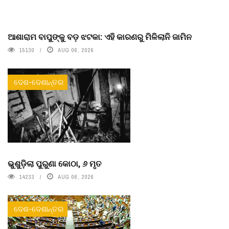
ଆଶାରାମ ବାପୁଙ୍କୁ ବଡ଼ ଝଟକା: ଏହି କାରଣରୁ ମିଳିଲାନି ଜାମିନ
15130
AUG 06, 2026
ଦେଶ-ଦେଶାନ୍ତର
ଭୁଶୁଡ଼ିଲା ପୁରୁଣା କୋଠା, ୬ ମୃତ
14233
AUG 06, 2026
ଦେଶ-ଦେଶାନ୍ତର