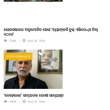
ଲୋକସଭାରେ ଅନୁମୋଦିତ ହେଲା ‘ବ୍ୟାଙ୍କର୍ସ ବୁକ୍ ଏଭିଡେନ୍ସ ବିଲ୍
୨୦୨୬’
13482
AUG 06, 2026
ଦେଶ-ଦେଶାନ୍ତର
‘ତେହେଲକା’ ସମ୍ପାଦକ ଦୋଷୀ ସାବ୍ୟସ୍ତ
14942
AUG 06, 2026