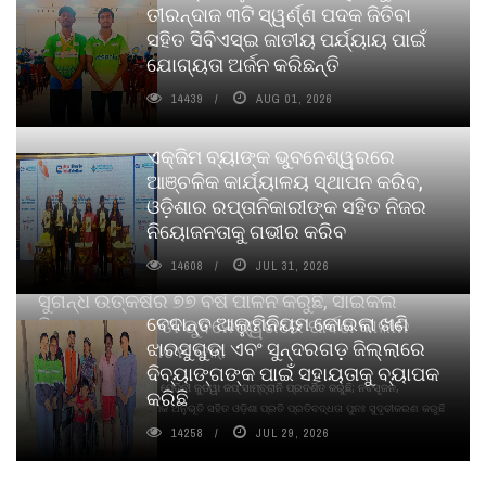
ତୀରନ୍ଦାଜ ୩ଟି ସ୍ୱର୍ଣ୍ଣ ପଦକ ଜିତିବା
ସହିତ ସିବିଏସ୍ଇ ଜାତୀୟ ପର୍ଯ୍ୟାୟ ପାଇଁ
ଯୋଗ୍ୟତା ଅର୍ଜନ କରିଛନ୍ତି
14439
AUG 01, 2026
ଏକ୍ଜିମ ବ୍ୟାଙ୍କ ଭୁବନେଶ୍ୱରରେ
ଆଞ୍ଚଳିକ କାର୍ଯ୍ୟାଳୟ ସ୍ଥାପନ କରିବ,
ଓଡ଼ିଶାର ରପ୍ତାନିକାରୀଙ୍କ ସହିତ ନିଜର
ନିୟୋଜନତାକୁ ଗଭୀର କରିବ
14608
JUL 31, 2026
ସୁଗନ୍ଧ ଉତ୍କର୍ଷର ୭୭ ବର୍ଷ ପାଳନ କରୁଛି, ସାଇକଲ
ବେଦାନ୍ତ ଆଲୁମିନିୟମ କୋଇଲା ଖଣି
ପିୟୋର୍‌ ଅଗରବତୀ ଭୁବନେଶ୍ୱରରେ ପାର୍ବଣ କାଳୀନ
ଝାରସୁଗୁଡା ଏବଂ ସୁନ୍ଦରଗଡ଼ ଜିଲ୍ଲାରେ
ନବସୃଜନ ଉନ୍ମୋଚନ କଲା
ଦିବ୍ୟାଙ୍ଗଙ୍କ ପାଇଁ ସହାୟତାକୁ ବ୍ୟାପକ
ବାଉଁଶ ବିହୀନ କଠିନ ଧୂପ ଏବଂ ମେଦିନୀ ଜୁଡୱା କପ୍‌ ସାମ୍ବ୍ରାନି ପ୍ରଦର୍ଶିତ କରୁଛି; ନବସୃଜନ,
କରିଛି
ଦୀର୍ଘସ୍ଥାୟିତା ଏବଂ ଆଧ୍ୟାତ୍ମିକ ଅନୁଭୂତି ସହିତ ଓଡ଼ିଶା ପ୍ରତି ପ୍ରତିବଦ୍ଧତା ପୁନଃ ସୁଦୃଢୀକରଣ କରୁଛି
14258
JUL 29, 2026