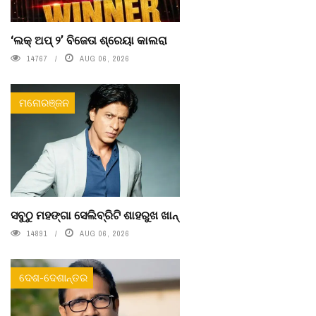
‘ଲକ୍ ଅପ୍ ୨’ ବିଜେତା ଶ୍ରେୟା କାଲରା
14767
AUG 06, 2026
ମନୋରଞ୍ଜନ
ସବୁଠୁ ମହଙ୍ଗା ସେଲିବ୍ରିଟି ଶାହରୁଖ ଖାନ୍
14891
AUG 06, 2026
ଦେଶ-ଦେଶାନ୍ତର