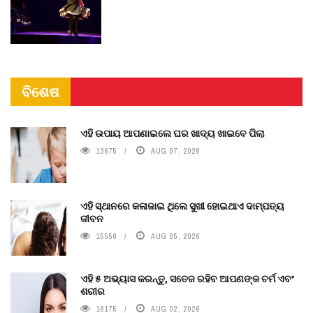
ବିଶେଷ
ଏହି ଉପାୟ ଆପଣାଇଲେ ଘର ଖାଦ୍ୟ ଖାଇବେ ପିଲା
13675
AUG 07, 2026
ଏହି ସ୍ଥାନରେ କଳାଜାଇ ଥିଲେ ସୁଖୀ ହୋଇଥାଏ ଦାମ୍ପତ୍ୟ
ଜୀବନ
15556
AUG 05, 2026
ଏହି ୫ ଅଭ୍ୟାସ କରନ୍ତୁ, ସତେଜ ରହିବ ଆପଣଙ୍କ ଚର୍ମ ଏବଂ
ଶରୀର
16175
AUG 02, 2026