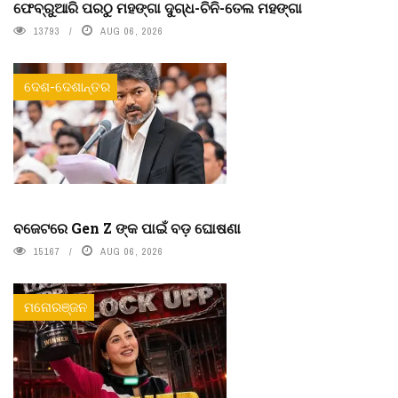
ଫେବ୍ରୁଆରି ପରଠୁ ମହଙ୍ଗା ଦୁଗ୍ଧ-ଚିନି-ତେଲ ମହଙ୍ଗା
13793
AUG 06, 2026
ଦେଶ-ଦେଶାନ୍ତର
ବଜେଟରେ Gen Z ଙ୍କ ପାଇଁ ବଡ଼ ଘୋଷଣା
15167
AUG 06, 2026
ମନୋରଞ୍ଜନ