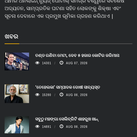
ଆମର ଅନଲାଇନ୍ ନ୍ୟୁଜ୍ ପୋର୍ଟାଲ୍ ସମଗ୍ର ବିଶ୍ୱରେ ସର୍ବଶେଷ
ଅଦ୍ୟତନ, ସାମ୍ପ୍ରତିକ ଘଟଣା ସହିତ ଲୋକଙ୍କୁ ଶିକ୍ଷା ଏବଂ
ସୂଚନା ଦେବାରେ ଏକ ପ୍ରମୁଖ ଭୂମିକା ଗ୍ରହଣ କରିଥାଏ |
ଖବର
ତଣ୍ଡ ଗଣିବା ମେଟା, ଦେବ ୫ ହଜାର କୋଟିର ଜରିମାନା
14301
AUG 07, 2026
‘ତେହେଲକା’ ସମ୍ପାଦକ ଦୋଷୀ ସାବ୍ୟସ୍ତ
15280
AUG 06, 2026
ସବୁଠୁ ମହଙ୍ଗା ସେଲିବ୍ରିଟି ଶାହରୁଖ ଖାନ୍
14891
AUG 06, 2026