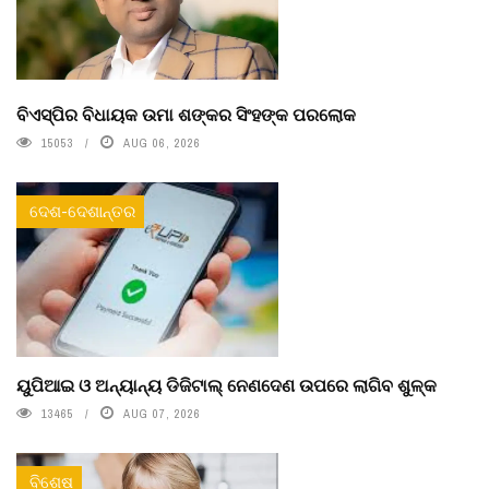
ବିଏସ୍‌ପିର ବିଧାୟକ ଉମା ଶଙ୍କର ସିଂହଙ୍କ ପରଲୋକ
15053
AUG 06, 2026
ଦେଶ-ଦେଶାନ୍ତର
ୟୁପିଆଇ ଓ ଅନ୍ୟାନ୍ୟ ଡିଜିଟାଲ୍ ନେଣଦେଣ ଉପରେ ଲାଗିବ ଶୁଳ୍କ
13465
AUG 07, 2026
ବିଶେଷ