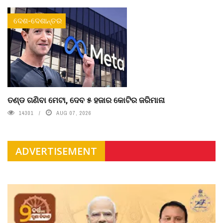
ଦେଶ-ଦେଶାନ୍ତର
ତଣ୍ଡ ଗଣିବା ମେଟା, ଦେବ ୫ ହଜାର କୋଟିର ଜରିମାନା
14301
AUG 07, 2026
ADVERTISEMENT