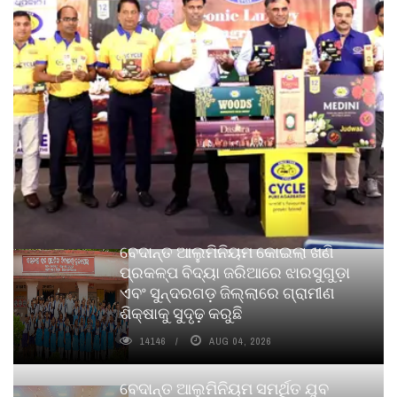
ବେଦାନ୍ତ ଆଲୁମିନିୟମ କୋଇଲା ଖଣି
ପ୍ରକଳ୍ପ ବିଦ୍ୟା ଜରିଆରେ ଝାରସୁଗୁଡ଼ା
ଏବଂ ସୁନ୍ଦରଗଡ଼ ଜିଲ୍ଲାରେ ଗ୍ରାମୀଣ
ଶିକ୍ଷାକୁ ସୁଦୃଢ଼ କରୁଛି
14146
AUG 04, 2026
ବେଦାନ୍ତ ଆଲୁମିନିୟମ ସମର୍ଥିତ ଯୁବ