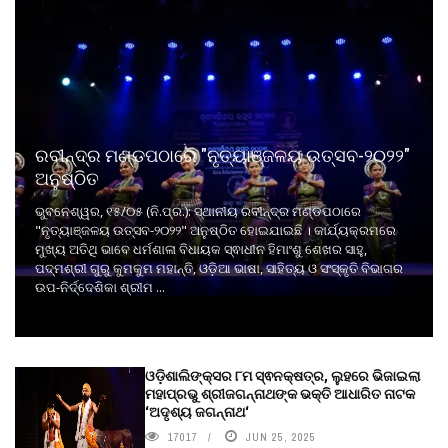
ରବୀନ୍ଦ୍ର ମଣ୍ଡପଠାରେ "ନୃତ୍ୟାଞ୍ଜଳୟ ଉତ୍ସବ-୨୦୨୨"
ଅନୁଷ୍ଠିତ
ଭୁବନେଶ୍ୱର, ୧୫/୦୫ (ନି.ପ୍ର.): ସ୍ଥାନୀୟ ରବୀନ୍ଦ୍ର ମଣ୍ଡପଠାରେ
"ନୃତ୍ୟାଞ୍ଜଳୟ ଉତ୍ସବ-୨୦୨୨" ଅନୁଷ୍ଠିତ ହୋଇଯାଇଛି । କାର୍ଯ୍ୟକ୍ରମରେ
ମୁଖ୍ୟ ଅତିଥି ଭାବେ ଧର୍ମଶାଳା ବିଧାୟକ ସ୍ଵାଧୀନ ହିମାଂଶୁ ଶେଖର ସାହୁ,
ପଦ୍ମଶ୍ରୀ ଗୁରୁ କୁମକୁମ ମହାନ୍ତି, ଓଡ଼ିଆ ଭାଷା, ସାହିତ୍ୟ ଓ ସଂସ୍କୃତି ବିଭାଗର
ଉପ-ନିର୍ଦ୍ଦେଶିକା ଶ୍ରୀମ ...
ଓଡ଼ିଶାଲିଙ୍କ୍ସର ୮ମ ସ୍ଵନକ୍ଷତ୍ର, ଲୁହରେ ଭିଜାଇଲା
ମହାପ୍ରଭୁ ଶ୍ରୀଜଗନ୍ନାଥଙ୍କ ଭକ୍ତି ଆଧାରିତ ନାଟକ
‘ଅଦୃଶ୍ୟ ଜଗନ୍ନାଥ‘
17017
JUN 25, 2025