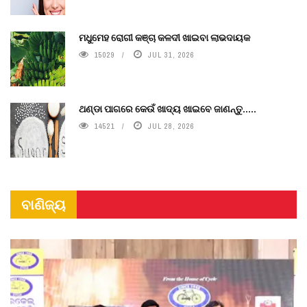
ମଧୁମେହ ରୋଗୀ କଞ୍ଚା କଳଦୀ ଖାଇବା ଲାଭଦାୟକ
15029
JUL 31, 2026
ଥଣ୍ଡା ପାଗରେ କେଉଁ ଖାଦ୍ୟ ଖାଇବେ ଜାଣନ୍ତୁ.....
14521
JUL 28, 2026
ବାଣିଜ୍ୟ