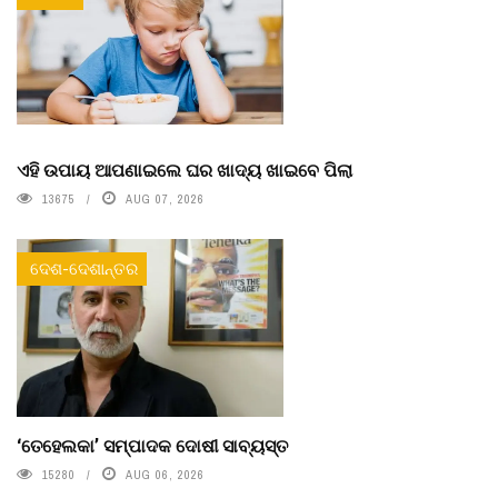
ଏହି ଉପାୟ ଆପଣାଇଲେ ଘର ଖାଦ୍ୟ ଖାଇବେ ପିଲା
13675
AUG 07, 2026
ଦେଶ-ଦେଶାନ୍ତର
‘ତେହେଲକା’ ସମ୍ପାଦକ ଦୋଷୀ ସାବ୍ୟସ୍ତ
15280
AUG 06, 2026