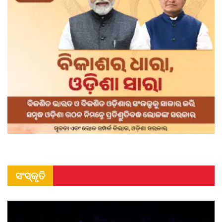
ସଂସ୍କୃତି