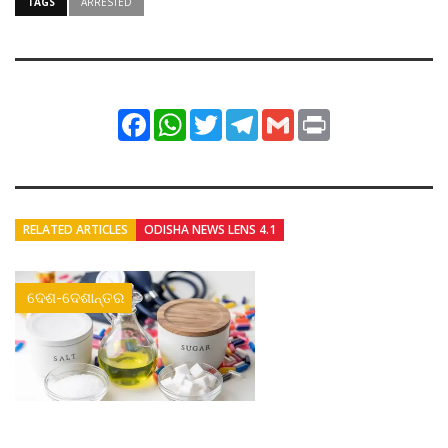
TAGS
ARRESTED
Facebook
WhatsApp
Twitter
Telegram
Gmail
Print
RELATED ARTICLES
ODISHA NEWS LENS 4.1
ଦେଶ-ଦେଶାନ୍ତର