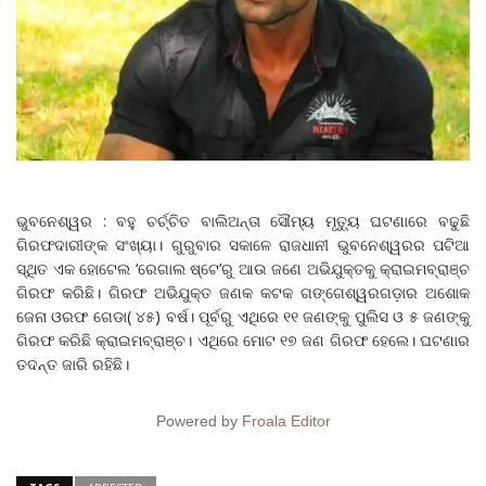
ଭୁବନେଶ୍ୱର : ବହୁ ଚର୍ଚ୍ଚିତ ବାଲିଅନ୍ତା ସୌମ୍ୟ ମୃତ୍ୟୁ ଘଟଣାରେ ବଢୁଛି
ଗିରଫଦାରୀଙ୍କ ସଂଖ୍ୟା। ଗୁରୁବାର ସକାଳେ ରାଜଧାନୀ ଭୁବନେଶ୍ୱରର ପଟିଆ
ସ୍ଥିତ ଏକ ହୋଟେଲ ‘ରେଗାଲ ଷ୍ଟେ’ରୁ ଆଉ ଜଣେ ଅଭିଯୁକ୍ତକୁ କ୍ରାଇମବ୍ରାଞ୍ଚ
ଗିରଫ କରିଛି। ଗିରଫ ଅଭିଯୁକ୍ତ ଜଣକ କଟକ ଗଙ୍ଗେଶ୍ୱରଗଡ଼ାର ଅଶୋକ
ଜେନା ଓରଫ ଗେଡା( ୪୫) ବର୍ଷ। ପୂର୍ବରୁ ଏଥିରେ ୧୧ ଜଣଙ୍କୁ ପୁଲିସ ଓ ୫ ଜଣଙ୍କୁ
ଗିରଫ କରିଛି କ୍ରାଇମବ୍ରାଞ୍ଚ। ଏଥିରେ ମୋଟ ୧୭ ଜଣ ଗିରଫ ହେଲେ। ଘଟଣାର
ତଦନ୍ତ ଜାରି ରହିଛି।
Powered by
Froala Editor