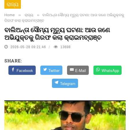
ରାଜ୍ୟ
Home
››
ରାଜ୍ୟ
››
ବାଲିଅନ୍ତା ସୌମ୍ୟ ମୃତ୍ୟୁ ଘଟଣା: ଆଉ ଜଣେ ଅଭିଯୁକ୍ତକୁ
ଗିରଫ କଲା କ୍ରାଇମବ୍ରାଞ୍ଚ
ବାଲିଅନ୍ତା ସୌମ୍ୟ ମୃତ୍ୟୁ ଘଟଣା: ଆଉ ଜଣେ
ଅଭିଯୁକ୍ତକୁ ଗିରଫ କଲା କ୍ରାଇମବ୍ରାଞ୍ଚ
2026-05-28 09:21:46
13698
SHARE:
Facebook
Twitter
E-Mail
WhatsApp
Telegram