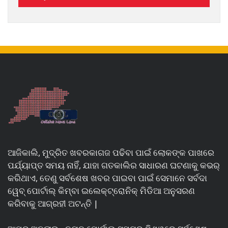
ଆଜିକାଲି, ମୁଦ୍ରିତ ଖବରକାଗଜ ପଢିବା ପାଇଁ ଲୋକଙ୍କ ପାଖରେ
ପର୍ଯ୍ୟାପ୍ତ ସମୟ ନାହିଁ, ଯାହା ଗତକାଲିର ସାଧାରଣ ଘଟଣାକୁ କଭର୍
କରିଥାଏ, ତେଣୁ ସର୍ବଶେଷ ଖବର ପାଇବା ପାଇଁ ସେମାନେ ସର୍ବଦା
ୱେବ୍ ପୋର୍ଟାଲ୍ କିମ୍ବା ଇଲେକ୍ଟ୍ରୋନିକ୍ ମିଡିଆ ଅନୁସରଣ
କରିବାକୁ ଆଗ୍ରହୀ ଅଟନ୍ତି |