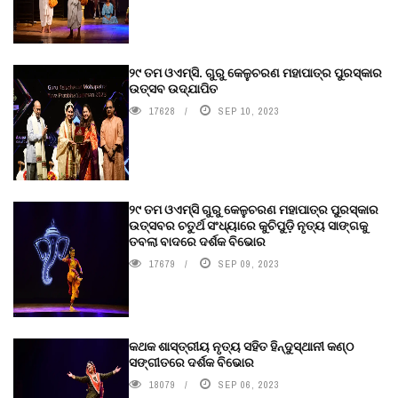
୨୯ ତମ ଓଏମ୍‌ସି. ଗୁରୁ କେଳୁଚରଣ ମହାପାତ୍ର ପୁରସ୍କାର
ଉତ୍ସବ ଉଦ୍‍ଯାପିତ
17628
SEP 10, 2023
୨୯ ତମ ଓଏମ୍‌ସି ଗୁରୁ କେଳୁଚରଣ ମହାପାତ୍ର ପୁରସ୍କାର
ଉତ୍ସବର ଚତୁର୍ଥ ସଂଧ୍ୟାରେ କୁଚିପୁଡ଼ି ନୃତ୍ୟ ସାଙ୍ଗକୁ
ତବଲା ବାଦରେ ଦର୍ଶକ ବିଭୋର
17679
SEP 09, 2023
କଥକ ଶାସ୍ତ୍ରୀୟ ନୃତ୍ୟ ସହିତ ହିନ୍ଦୁସ୍ଥାନୀ କଣ୍ଠ
ସଙ୍ଗୀତରେ ଦର୍ଶକ ବିଭୋର
18079
SEP 06, 2023