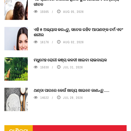
ଜୀବନ
15565
AUG 05, 2026
ଏହି ୫ ଅଭ୍ୟାସ କରନ୍ତୁ, ସତେଜ ରହିବ ଆପଣଙ୍କ ଚର୍ମ ଏବଂ
ଶରୀର
16176
AUG 02, 2026
ମଧୁମେହ ରୋଗୀ କଞ୍ଚା କଳଦୀ ଖାଇବା ଲାଭଦାୟକ
15030
JUL 31, 2026
ଥଣ୍ଡା ପାଗରେ କେଉଁ ଖାଦ୍ୟ ଖାଇବେ ଜାଣନ୍ତୁ.....
14522
JUL 28, 2026