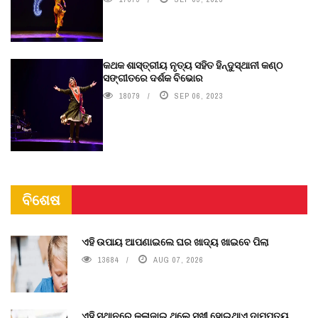
କଥକ ଶାସ୍ତ୍ରୀୟ ନୃତ୍ୟ ସହିତ ହିନ୍ଦୁସ୍ଥାନୀ କଣ୍ଠ
ସଙ୍ଗୀତରେ ଦର୍ଶକ ବିଭୋର
18079
SEP 06, 2023
ବିଶେଷ
ଏହି ଉପାୟ ଆପଣାଇଲେ ଘର ଖାଦ୍ୟ ଖାଇବେ ପିଲା
13684
AUG 07, 2026
ଏହି ସ୍ଥାନରେ କଳାଜାଇ ଥିଲେ ସୁଖୀ ହୋଇଥାଏ ଦାମ୍ପତ୍ୟ