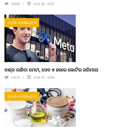
14900
AUG 06, 2026
ଦେଶ-ଦେଶାନ୍ତର
ତଣ୍ଡ ଗଣିବା ମେଟା, ଦେବ ୫ ହଜାର କୋଟିର ଜରିମାନା
14310
AUG 07, 2026
ଦେଶ-ଦେଶାନ୍ତର