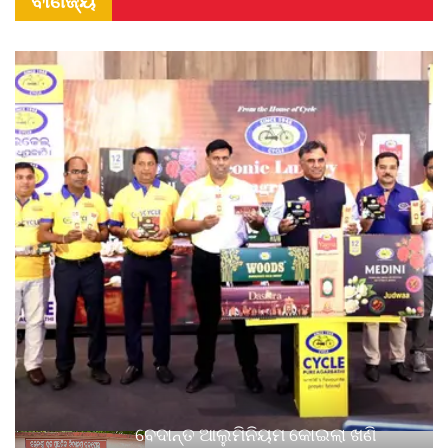
ବାଣିଜ୍ୟ
ବେଦାନ୍ତ ଆଲୁମିନିୟମ କୋଇଲା ଖଣି