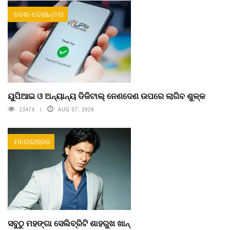
ଦେଶ-ଦେଶାନ୍ତର
ୟୁପିଆଇ ଓ ଅନ୍ୟାନ୍ୟ ଡିଜିଟାଲ୍ ନେଣଦେଣ ଉପରେ ଲାଗିବ ଶୁଳ୍କ
13474
AUG 07, 2026
ମନୋରଞ୍ଜନ
ସବୁଠୁ ମହଙ୍ଗା ସେଲିବ୍ରିଟି ଶାହରୁଖ ଖାନ୍