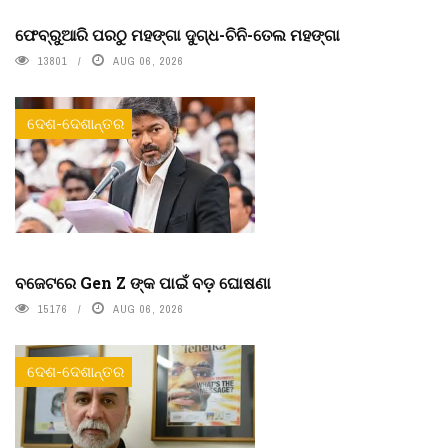
ଫେବ୍ରୁଆରି ପରଠୁ ମହଙ୍ଗା ଦୁଗ୍ଧ-ଚିନି-ତେଲ ମହଙ୍ଗା
13801
AUG 06, 2026
ଦେଶ-ଦେଶାନ୍ତର
ବଜେଟରେ Gen Z ଙ୍କ ପାଇଁ ବଡ଼ ଘୋଷଣା
15176
AUG 06, 2026
ଦେଶ-ଦେଶାନ୍ତର