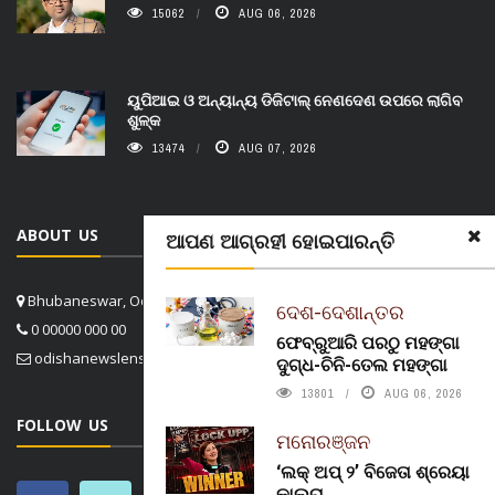
15062
AUG 06, 2026
ୟୁପିଆଇ ଓ ଅନ୍ୟାନ୍ୟ ଡିଜିଟାଲ୍ ନେଣଦେଣ ଉପରେ ଲାଗିବ
ଶୁଳ୍କ
13474
AUG 07, 2026
ABOUT US
ଆପଣ ଆଗ୍ରହୀ ହୋଇପାରନ୍ତି
Bhubaneswar, Odisha, India
ଦେଶ-ଦେଶାନ୍ତର
0 00000 000 00
ଫେବ୍ରୁଆରି ପରଠୁ ମହଙ୍ଗା
odishanewslens@gmail.com
ଦୁଗ୍ଧ-ଚିନି-ତେଲ ମହଙ୍ଗା
13801
AUG 06, 2026
FOLLOW US
ମନୋରଞ୍ଜନ
‘ଲକ୍ ଅପ୍ ୨’ ବିଜେତା ଶ୍ରେୟା
କାଲରା