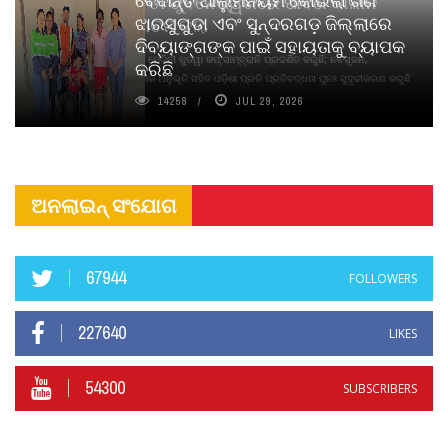
ପିୟୋର୍‌ ଅଗରବତୀ ଭୁବନେଶ୍ୱରରେ ପାର୍ବଣ କାଳୀନ
ଝାରସୁଗୁଡା ଏବଂ ସୁନ୍ଦରଗଡ଼ ଜିଲ୍ଲାରେ
ନବସୃଜନ ଉନ୍ମୋଚନ କଲା
ଦିବ୍ୟାଙ୍ଗଙ୍କ ପାଇଁ ସହାୟତାକୁ ବ୍ୟାପକ
ବାଉଁଶ ବିହୀନ କଠିନ ଧୂପ ଏବଂ ମେଦିନୀ ଜୁଡୱା କପ୍‌ ସାମ୍ବ୍ରାନି ପ୍ରଦର୍ଶିତ କରୁଛି; ନବସୃଜନ,
କରିଛି
ଦୀର୍ଘସ୍ଥାୟିତା ଏବଂ ଆଧ୍ୟାତ୍ମିକ ଅନୁଭୂତି ସହିତ ଓଡ଼ିଶା ପ୍ରତି ପ୍ରତିବଦ୍ଧତା ପୁନଃ ସୁଦୃଢୀକରଣ କରୁଛି
14258
JUL 29, 2026
ଅନଲାଇନ୍ ସଂଯୋଗ
67944
FOLLOWERS
227640
LIKES
54300
SUBSCRIBERS