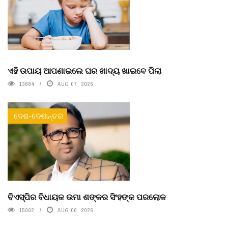
ଏହି ଉପାୟ ଆପଣାଇଲେ ଘର ଖାଦ୍ୟ ଖାଇବେ ପିଲା
13684
AUG 07, 2026
ଦେଶ-ଦେଶାନ୍ତର
ବିଏସ୍‌ପିର ବିଧାୟକ ଉମା ଶଙ୍କର ସିଂହଙ୍କ ପରଲୋକ
15062
AUG 06, 2026