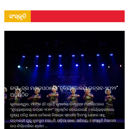
ସଂସ୍କୃତି
ରବୀନ୍ଦ୍ର ମଣ୍ଡପଠାରେ "ନୃତ୍ୟାଞ୍ଜଳୟ ଉତ୍ସବ-୨୦୨୨"
ଅନୁଷ୍ଠିତ
ଭୁବନେଶ୍ୱର, ୧୫/୦୫ (ନି.ପ୍ର.): ସ୍ଥାନୀୟ ରବୀନ୍ଦ୍ର ମଣ୍ଡପଠାରେ
"ନୃତ୍ୟାଞ୍ଜଳୟ ଉତ୍ସବ-୨୦୨୨" ଅନୁଷ୍ଠିତ ହୋଇଯାଇଛି । କାର୍ଯ୍ୟକ୍ରମରେ
ମୁଖ୍ୟ ଅତିଥି ଭାବେ ଧର୍ମଶାଳା ବିଧାୟକ ସ୍ଵାଧୀନ ହିମାଂଶୁ ଶେଖର ସାହୁ,
ପଦ୍ମଶ୍ରୀ ଗୁରୁ କୁମକୁମ ମହାନ୍ତି, ଓଡ଼ିଆ ଭାଷା, ସାହିତ୍ୟ ଓ ସଂସ୍କୃତି ବିଭାଗର
ଉପ-ନିର୍ଦ୍ଦେଶିକା ଶ୍ରୀମ ...