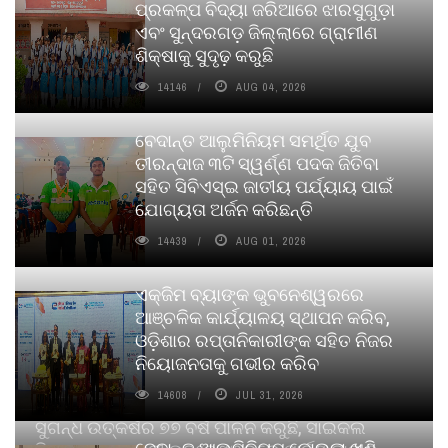
ପ୍ରକଳ୍ପ ବିଦ୍ୟା ଜରିଆରେ ଝାରସୁଗୁଡ଼ା
ଏବଂ ସୁନ୍ଦରଗଡ଼ ଜିଲ୍ଲାରେ ଗ୍ରାମୀଣ
ଶିକ୍ଷାକୁ ସୁଦୃଢ଼ କରୁଛି
14146
AUG 04, 2026
ବେଦାନ୍ତ ଆଲୁମିନିୟମ ସମର୍ଥିତ ଯୁବ
ତୀରନ୍ଦାଜ ୩ଟି ସ୍ୱର୍ଣ୍ଣ ପଦକ ଜିତିବା
ସହିତ ସିବିଏସ୍ଇ ଜାତୀୟ ପର୍ଯ୍ୟାୟ ପାଇଁ
ଯୋଗ୍ୟତା ଅର୍ଜନ କରିଛନ୍ତି
14439
AUG 01, 2026
ଏକ୍ଜିମ ବ୍ୟାଙ୍କ ଭୁବନେଶ୍ୱରରେ
ଆଞ୍ଚଳିକ କାର୍ଯ୍ୟାଳୟ ସ୍ଥାପନ କରିବ,
ଓଡ଼ିଶାର ରପ୍ତାନିକାରୀଙ୍କ ସହିତ ନିଜର
ନିୟୋଜନତାକୁ ଗଭୀର କରିବ
14608
JUL 31, 2026
ସୁଗନ୍ଧ ଉତ୍କର୍ଷର ୭୭ ବର୍ଷ ପାଳନ କରୁଛି, ସାଇକଲ
ବେଦାନ୍ତ ଆଲୁମିନିୟମ କୋଇଲା ଖଣି