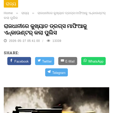
ରାଜ୍ୟ
Home
››
ରାଜ୍ୟ
››
ରାଜଧାନୀରେ କୁଖ୍ୟାତ ଡ୍ରଗ୍ସ ମାଫିଆକୁ ଏନ୍‌କାଉଣ୍ଟର୍
କଲା ପୁଲିସ
ରାଜଧାନୀରେ କୁଖ୍ୟାତ ଡ୍ରଗ୍ସ ମାଫିଆକୁ
ଏନ୍‌କାଉଣ୍ଟର୍ କଲା ପୁଲିସ
2026-05-27 05:41:00
13339
SHARE:
Facebook
Twitter
E-Mail
WhatsApp
Telegram