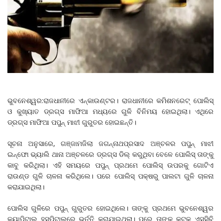
ଭୁବନେଶ୍ୱର:ରାଜଧାନୀରେ ଏନ୍‌କାଉଣ୍ଟର। ରାଜଧାନୀରେ କମିଶନରେଟ୍‌ ପୋଲିସ୍‌
ଓ କୁଖ୍ୟାତ ଡ୍ରଗ୍ସ ମାଫିଆ ମଧ୍ୟରେ ଗୁଳି ବିନିମୟ ହୋଇଥିଲା। ଏଥିରେ
ଡ୍ରଗ୍ସ ମାଫିଆ ପପୁନ୍ ମାଝୀ ଗୁରୁତର ହୋଇଛନ୍ତି।
ସୂଚନା ଅନୁସାରେ, ଗଞ୍ଜାମଜିଲା ଜଗନ୍ନାଥପ୍ରସାଦ ଅଞ୍ଚଳର ପପୁନ୍ ମାଝୀ
ଇନ୍‌ଫୋ ଭ୍ୟାଲି ଥାନା ଅଞ୍ଚଳରେ ଡ୍ରଗ୍ସ ଡିଲ୍‌ କରୁଥିବା ବେଳେ ପୋଲିସ୍‌ ତାଙ୍କୁ
କାବୁ କରିଥିଲା। ଏହି ସମୟରେ ପପୁନ୍ ପ୍ରଥମେ ପୋଲିସ୍‌ ଉପରକୁ ଗୋଟିଏ
ରାଉଣ୍ଡ ଗୁଳି ଚାଳନା କରିଥିଲେ। ପରେ ପୋଲିସ୍‌ ପକ୍ଷରୁ ପାଲଟା ଗୁଳି ଚାଳନା
କରାଯାଇଥିଲା।
ପୋଲିସ ଗୁଳିରେ ପପୁନ୍ ଗୁରୁତର ହୋଇଥିଲେ। ତାଙ୍କୁ ପ୍ରଥମେ ଭୁବନେଶ୍ୱର
କ୍ୟାପିଟାଲ୍‌ ହସ୍ପିଟାଲ୍‌ରେ ଭର୍ତ୍ତି କରାଯାଇଥିଲା। ପରେ ତାଙ୍କୁ କଟକ ଏସ୍‌ସିବି