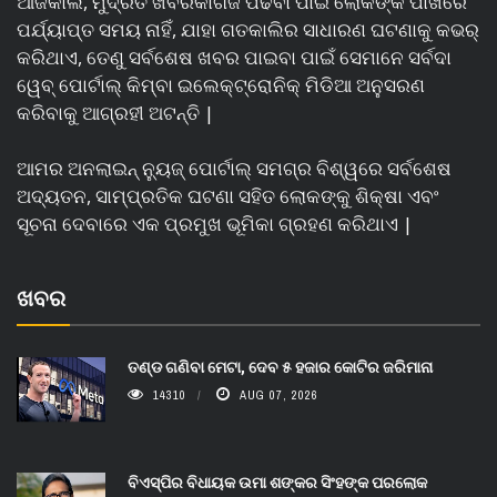
ଆଜିକାଲି, ମୁଦ୍ରିତ ଖବରକାଗଜ ପଢିବା ପାଇଁ ଲୋକଙ୍କ ପାଖରେ
ପର୍ଯ୍ୟାପ୍ତ ସମୟ ନାହିଁ, ଯାହା ଗତକାଲିର ସାଧାରଣ ଘଟଣାକୁ କଭର୍
କରିଥାଏ, ତେଣୁ ସର୍ବଶେଷ ଖବର ପାଇବା ପାଇଁ ସେମାନେ ସର୍ବଦା
ୱେବ୍ ପୋର୍ଟାଲ୍ କିମ୍ବା ଇଲେକ୍ଟ୍ରୋନିକ୍ ମିଡିଆ ଅନୁସରଣ
କରିବାକୁ ଆଗ୍ରହୀ ଅଟନ୍ତି |
ଆମର ଅନଲାଇନ୍ ନ୍ୟୁଜ୍ ପୋର୍ଟାଲ୍ ସମଗ୍ର ବିଶ୍ୱରେ ସର୍ବଶେଷ
ଅଦ୍ୟତନ, ସାମ୍ପ୍ରତିକ ଘଟଣା ସହିତ ଲୋକଙ୍କୁ ଶିକ୍ଷା ଏବଂ
ସୂଚନା ଦେବାରେ ଏକ ପ୍ରମୁଖ ଭୂମିକା ଗ୍ରହଣ କରିଥାଏ |
ଖବର
ତଣ୍ଡ ଗଣିବା ମେଟା, ଦେବ ୫ ହଜାର କୋଟିର ଜରିମାନା
14310
AUG 07, 2026
ବିଏସ୍‌ପିର ବିଧାୟକ ଉମା ଶଙ୍କର ସିଂହଙ୍କ ପରଲୋକ