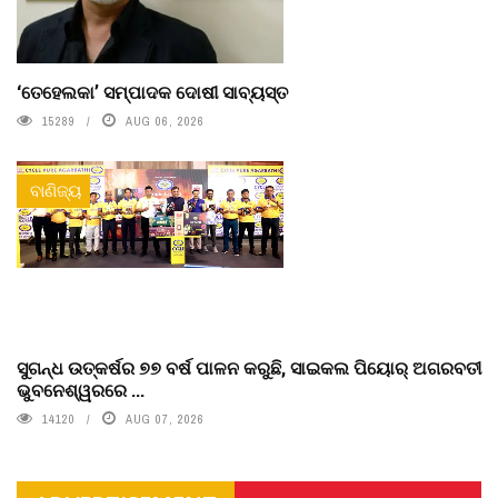
‘ତେହେଲକା’ ସମ୍ପାଦକ ଦୋଷୀ ସାବ୍ୟସ୍ତ
15289
AUG 06, 2026
ବାଣିଜ୍ୟ
ସୁଗନ୍ଧ ଉତ୍କର୍ଷର ୭୭ ବର୍ଷ ପାଳନ କରୁଛି, ସାଇକଲ ପିୟୋର୍‌ ଅଗରବତୀ
ଭୁବନେଶ୍ୱରରେ ...
14120
AUG 07, 2026