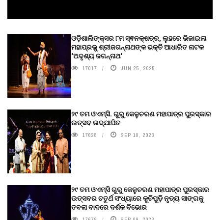
ଓଡ଼ିଶାଲିଙ୍କ୍ସର ୮ମ ସ୍ଵନକ୍ଷତ୍ର, ଲୁହରେ ଭିଜାଇଲା
ମହାପ୍ରଭୁ ଶ୍ରୀଜଗନ୍ନାଥଙ୍କ ଭକ୍ତି ଆଧାରିତ ନାଟକ
‘ଅଦୃଶ୍ୟ ଜଗନ୍ନାଥ‘
17017
JUN 25, 2025
୨୯ ତମ ଓଏମ୍‌ସି. ଗୁରୁ କେଳୁଚରଣ ମହାପାତ୍ର ପୁରସ୍କାର
ଉତ୍ସବ ଉଦ୍‍ଯାପିତ
17628
SEP 10, 2023
୨୯ ତମ ଓଏମ୍‌ସି ଗୁରୁ କେଳୁଚରଣ ମହାପାତ୍ର ପୁରସ୍କାର
ଉତ୍ସବର ଚତୁର୍ଥ ସଂଧ୍ୟାରେ କୁଚିପୁଡ଼ି ନୃତ୍ୟ ସାଙ୍ଗକୁ
ତବଲା ବାଦରେ ଦର୍ଶକ ବିଭୋର
17679
SEP 09, 2023