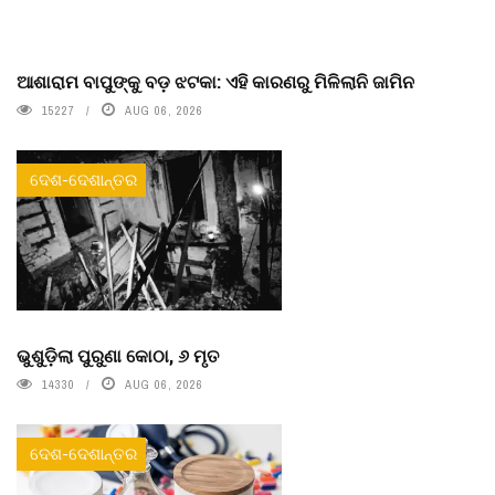
ଆଶାରାମ ବାପୁଙ୍କୁ ବଡ଼ ଝଟକା: ଏହି କାରଣରୁ ମିଳିଲାନି ଜାମିନ
15227
AUG 06, 2026
ଦେଶ-ଦେଶାନ୍ତର
ଭୁଶୁଡ଼ିଲା ପୁରୁଣା କୋଠା, ୬ ମୃତ
14330
AUG 06, 2026
ଦେଶ-ଦେଶାନ୍ତର