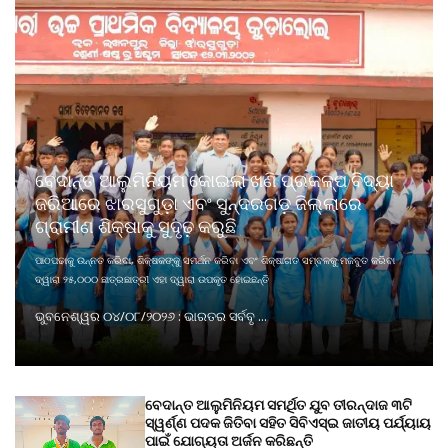
ବେଦାନ୍ତ ଆଲୁମିନିୟମ କୋଇଲା ଖଣି ପ୍ରକଳ୍ପ ବିଦ୍ୟା
ଜରିଆରେ ଝାରସୁଗୁଡ଼ା ଏବଂ ସୁନ୍ଦରଗଡ଼ ଜିଲ୍ଲାରେ
ଗ୍ରାମୀଣ ଶିକ୍ଷାକୁ ସୁଦୃଢ଼ କରୁଛି
ପାଠପଢାକୁ ଉନ୍ନତ କରିବା, ଶିକ୍ଷକଙ୍କୁ ସମର୍ଥନ କରିବା ଏବଂ ଶିକ୍ଷାଗତ ସମ୍ବଳକୁ ମଜବୁତ କରିବା
ଦ୍ୱାରା ୨୫,୦୦୦ ଛାତ୍ରଛାତ୍ରୀ ଏହା ଦ୍ୱାରା ଉପକୃତ ହୋଇଛନ୍ତି
ଭୁବନେଶ୍ୱର ୦୪/୦୮/୨୦୨୬ : ଭାରତର ସର୍ବବୃ ...
ବେଦାନ୍ତ ଆଲୁମିନିୟମ ସମର୍ଥିତ ଯୁବ ତୀରନ୍ଦାଜ ୩ଟି
ସ୍ୱର୍ଣ୍ଣ ପଦକ ଜିତିବା ସହିତ ସିବିଏସ୍ଇ ଜାତୀୟ ପର୍ଯ୍ୟାୟ
ପାଇଁ ଯୋଗ୍ୟତା ଅର୍ଜନ କରିଛନ୍ତି