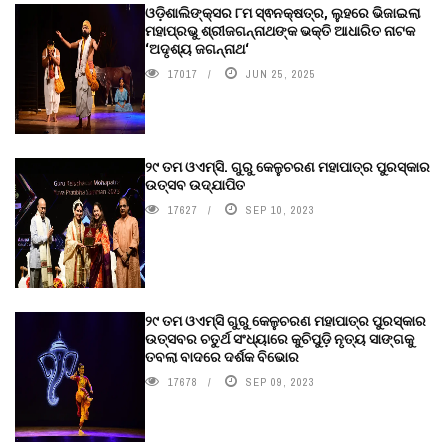
ଓଡ଼ିଶାଲିଙ୍କ୍ସର ୮ମ ସ୍ଵନକ୍ଷତ୍ର, ଲୁହରେ ଭିଜାଇଲା
ମହାପ୍ରଭୁ ଶ୍ରୀଜଗନ୍ନାଥଙ୍କ ଭକ୍ତି ଆଧାରିତ ନାଟକ
‘ଅଦୃଶ୍ୟ ଜଗନ୍ନାଥ‘
17017
JUN 25, 2025
୨୯ ତମ ଓଏମ୍‌ସି. ଗୁରୁ କେଳୁଚରଣ ମହାପାତ୍ର ପୁରସ୍କାର
ଉତ୍ସବ ଉଦ୍‍ଯାପିତ
17627
SEP 10, 2023
୨୯ ତମ ଓଏମ୍‌ସି ଗୁରୁ କେଳୁଚରଣ ମହାପାତ୍ର ପୁରସ୍କାର
ଉତ୍ସବର ଚତୁର୍ଥ ସଂଧ୍ୟାରେ କୁଚିପୁଡ଼ି ନୃତ୍ୟ ସାଙ୍ଗକୁ
ତବଲା ବାଦରେ ଦର୍ଶକ ବିଭୋର
17678
SEP 09, 2023