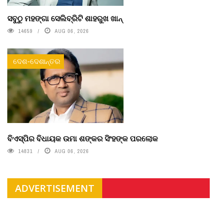
ସବୁଠୁ ମହଙ୍ଗା ସେଲିବ୍ରିଟି ଶାହରୁଖ ଖାନ୍
14659
AUG 06, 2026
ଦେଶ-ଦେଶାନ୍ତର
ବିଏସ୍‌ପିର ବିଧାୟକ ଉମା ଶଙ୍କର ସିଂହଙ୍କ ପରଲୋକ
14831
AUG 06, 2026
ADVERTISEMENT