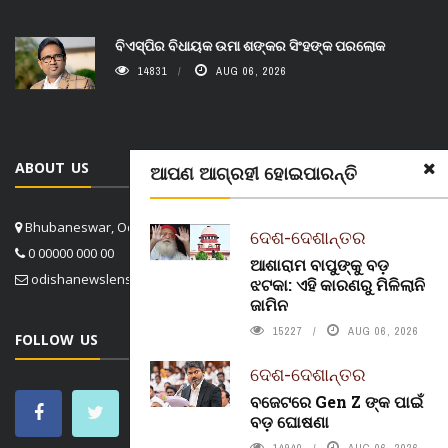
ବିଏସ୍‌ପିର ବିଧାୟକ ଉମା ଶଙ୍କର ସିଂହଙ୍କ ପରଲୋକ
14831
AUG 06, 2026
ABOUT US
ଆପଣ ଆଗ୍ରହୀ ହୋଇପାରନ୍ତି
Bhubaneswar, Odisha, India
ଦେଶ-ଦେଶାନ୍ତର
0 00000 000 00
ଆଶାରାମ ବାପୁଙ୍କୁ ବଡ଼
odishanewslens@gmail.com
ଝଟକା: ଏହି କାରଣରୁ ମିଳିଲାନି
ଜାମିନ
15227
AUG 06, 2026
FOLLOW US
ଦେଶ-ଦେଶାନ୍ତର
ବଜେଟରେ Gen Z ଙ୍କ ପାଇଁ
ବଡ଼ ଘୋଷଣା