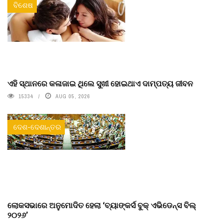
ବିଶେଷ
ଏହି ସ୍ଥାନରେ କଳାଜାଇ ଥିଲେ ସୁଖୀ ହୋଇଥାଏ ଦାମ୍ପତ୍ୟ ଜୀବନ
15334
AUG 05, 2026
ଦେଶ-ଦେଶାନ୍ତର
ଲୋକସଭାରେ ଅନୁମୋଦିତ ହେଲା ‘ବ୍ୟାଙ୍କର୍ସ ବୁକ୍ ଏଭିଡେନ୍ସ ବିଲ୍
୨୦୨୬’