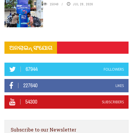
15049
JUL 28, 2026
ଅନଲାଇନ୍ ସଂଯୋଗ
67944
FOLLOWERS
227640
LIKES
54300
SUBSCRIBERS
Subscribe to our Newsletter