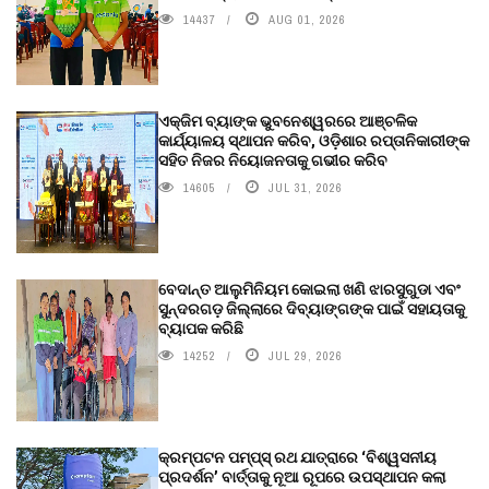
14437
AUG 01, 2026
ଏକ୍ଜିମ ବ୍ୟାଙ୍କ ଭୁବନେଶ୍ୱରରେ ଆଞ୍ଚଳିକ
କାର୍ଯ୍ୟାଳୟ ସ୍ଥାପନ କରିବ, ଓଡ଼ିଶାର ରପ୍ତାନିକାରୀଙ୍କ
ସହିତ ନିଜର ନିୟୋଜନତାକୁ ଗଭୀର କରିବ
14605
JUL 31, 2026
ବେଦାନ୍ତ ଆଲୁମିନିୟମ କୋଇଲା ଖଣି ଝାରସୁଗୁଡା ଏବଂ
ସୁନ୍ଦରଗଡ଼ ଜିଲ୍ଲାରେ ଦିବ୍ୟାଙ୍ଗଙ୍କ ପାଇଁ ସହାୟତାକୁ
ବ୍ୟାପକ କରିଛି
14252
JUL 29, 2026
କ୍ରମ୍ପଟନ ପମ୍ପ୍‌ସ୍‌ ରଥ ଯାତ୍ରାରେ ‘ବିଶ୍ୱସନୀୟ
ପ୍ରଦର୍ଶନ’ ବାର୍ତ୍ତାକୁ ନୂଆ ରୂପରେ ଉପସ୍ଥାପନ କଲା