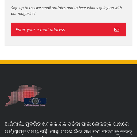
Sign up to receive email updates and to hear what's going on with
our magazine!
ଆଜିକାଲି, ମୁଦ୍ରିତ ଖବରକାଗଜ ପଢିବା ପାଇଁ ଲୋକଙ୍କ ପାଖରେ
ପର୍ଯ୍ୟାପ୍ତ ସମୟ ନାହିଁ, ଯାହା ଗତକାଲିର ସାଧାରଣ ଘଟଣାକୁ କଭର୍