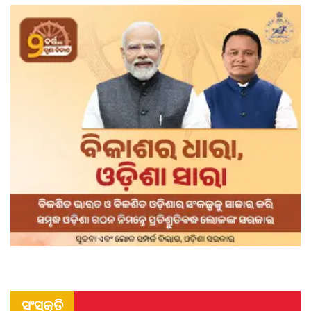
ସଂସ୍କୃତି