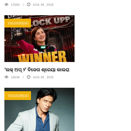
13580
AUG 06, 2026
ମନୋରଞ୍ଜନ
‘ଲକ୍ ଅପ୍ ୨’ ବିଜେତା ଶ୍ରେୟା କାଲରା
14548
AUG 06, 2026
ମନୋରଞ୍ଜନ