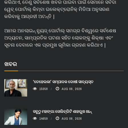
କରିଥାଏ, ତେଣୁ ସର୍ବଶେଷ ଖବର ପାଇବା ପାଇଁ ସେମାନେ ସର୍ବଦା
ୱେବ୍ ପୋର୍ଟାଲ୍ କିମ୍ବା ଇଲେକ୍ଟ୍ରୋନିକ୍ ମିଡିଆ ଅନୁସରଣ
କରିବାକୁ ଆଗ୍ରହୀ ଅଟନ୍ତି |
ଆମର ଅନଲାଇନ୍ ନ୍ୟୁଜ୍ ପୋର୍ଟାଲ୍ ସମଗ୍ର ବିଶ୍ୱରେ ସର୍ବଶେଷ
ଅଦ୍ୟତନ, ସାମ୍ପ୍ରତିକ ଘଟଣା ସହିତ ଲୋକଙ୍କୁ ଶିକ୍ଷା ଏବଂ
ସୂଚନା ଦେବାରେ ଏକ ପ୍ରମୁଖ ଭୂମିକା ଗ୍ରହଣ କରିଥାଏ |
ଖବର
‘ତେହେଲକା’ ସମ୍ପାଦକ ଦୋଷୀ ସାବ୍ୟସ୍ତ
15058
AUG 06, 2026
ସବୁଠୁ ମହଙ୍ଗା ସେଲିବ୍ରିଟି ଶାହରୁଖ ଖାନ୍
14659
AUG 06, 2026