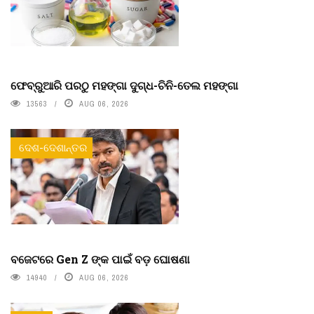
ଫେବ୍ରୁଆରି ପରଠୁ ମହଙ୍ଗା ଦୁଗ୍ଧ-ଚିନି-ତେଲ ମହଙ୍ଗା
13563
AUG 06, 2026
ଦେଶ-ଦେଶାନ୍ତର
ବଜେଟରେ Gen Z ଙ୍କ ପାଇଁ ବଡ଼ ଘୋଷଣା
14940
AUG 06, 2026