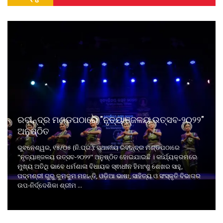
ରବୀନ୍ଦ୍ର ମଣ୍ଡପଠାରେ "ନୃତ୍ୟାଞ୍ଜଳୟ ଉତ୍ସବ-୨୦୨୨"
ଅନୁଷ୍ଠିତ
ଭୁବନେଶ୍ୱର, ୧୫/୦୫ (ନି.ପ୍ର.): ସ୍ଥାନୀୟ ରବୀନ୍ଦ୍ର ମଣ୍ଡପଠାରେ
"ନୃତ୍ୟାଞ୍ଜଳୟ ଉତ୍ସବ-୨୦୨୨" ଅନୁଷ୍ଠିତ ହୋଇଯାଇଛି । କାର୍ଯ୍ୟକ୍ରମରେ
ମୁଖ୍ୟ ଅତିଥି ଭାବେ ଧର୍ମଶାଳା ବିଧାୟକ ସ୍ଵାଧୀନ ହିମାଂଶୁ ଶେଖର ସାହୁ,
ପଦ୍ମଶ୍ରୀ ଗୁରୁ କୁମକୁମ ମହାନ୍ତି, ଓଡ଼ିଆ ଭାଷା, ସାହିତ୍ୟ ଓ ସଂସ୍କୃତି ବିଭାଗର
ଉପ-ନିର୍ଦ୍ଦେଶିକା ଶ୍ରୀମ ...