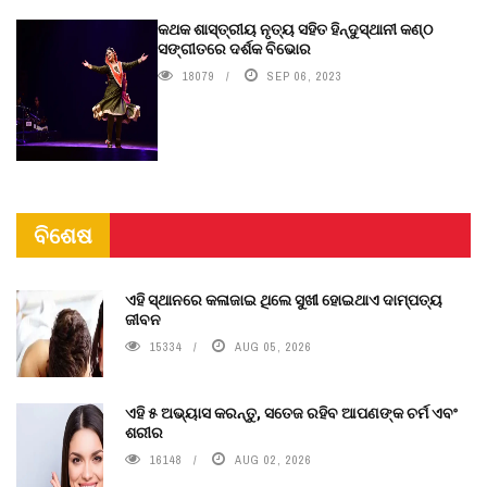
କଥକ ଶାସ୍ତ୍ରୀୟ ନୃତ୍ୟ ସହିତ ହିନ୍ଦୁସ୍ଥାନୀ କଣ୍ଠ
ସଙ୍ଗୀତରେ ଦର୍ଶକ ବିଭୋର
18079
SEP 06, 2023
ବିଶେଷ
ଏହି ସ୍ଥାନରେ କଳାଜାଇ ଥିଲେ ସୁଖୀ ହୋଇଥାଏ ଦାମ୍ପତ୍ୟ
ଜୀବନ
15334
AUG 05, 2026
ଏହି ୫ ଅଭ୍ୟାସ କରନ୍ତୁ, ସତେଜ ରହିବ ଆପଣଙ୍କ ଚର୍ମ ଏବଂ
ଶରୀର
16148
AUG 02, 2026