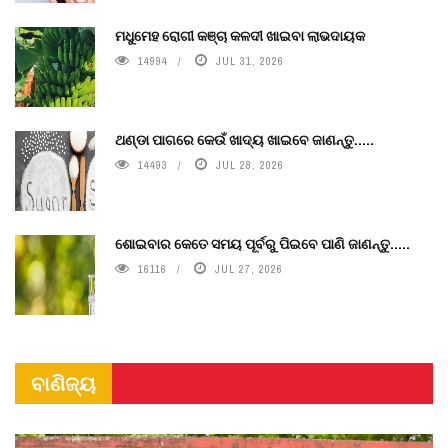
ମଧୁମେହ ରୋଗୀ କଞ୍ଚା କଳଦୀ ଖାଇବା ଲାଭଦାୟକ
14994
JUL 31, 2026
ଥଣ୍ଡା ପାଗରେ କେଉଁ ଖାଦ୍ୟ ଖାଇବେ ଜାଣନ୍ତୁ.....
14493
JUL 28, 2026
ଶୋଇବାର କେତେ ସମୟ ପୂର୍ବରୁ ପିଇବେ ପାଣି ଜାଣନ୍ତୁ.....
16116
JUL 27, 2026
ବାଣିଜ୍ୟ