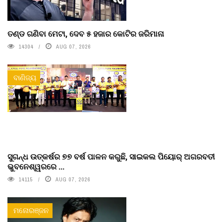
ତଣ୍ଡ ଗଣିବା ମେଟା, ଦେବ ୫ ହଜାର କୋଟିର ଜରିମାନା
14304
AUG 07, 2026
ବାଣିଜ୍ୟ
ସୁଗନ୍ଧ ଉତ୍କର୍ଷର ୭୭ ବର୍ଷ ପାଳନ କରୁଛି, ସାଇକଲ ପିୟୋର୍‌ ଅଗରବତୀ
ଭୁବନେଶ୍ୱରରେ ...
14115
AUG 07, 2026
ମନୋରଞ୍ଜନ