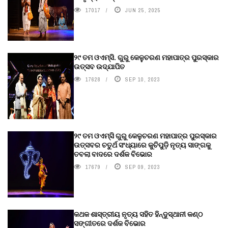
17017
JUN 25, 2025
୨୯ ତମ ଓଏମ୍‌ସି. ଗୁରୁ କେଳୁଚରଣ ମହାପାତ୍ର ପୁରସ୍କାର
ଉତ୍ସବ ଉଦ୍‍ଯାପିତ
17628
SEP 10, 2023
୨୯ ତମ ଓଏମ୍‌ସି ଗୁରୁ କେଳୁଚରଣ ମହାପାତ୍ର ପୁରସ୍କାର
ଉତ୍ସବର ଚତୁର୍ଥ ସଂଧ୍ୟାରେ କୁଚିପୁଡ଼ି ନୃତ୍ୟ ସାଙ୍ଗକୁ
ତବଲା ବାଦରେ ଦର୍ଶକ ବିଭୋର
17679
SEP 09, 2023
କଥକ ଶାସ୍ତ୍ରୀୟ ନୃତ୍ୟ ସହିତ ହିନ୍ଦୁସ୍ଥାନୀ କଣ୍ଠ
ସଙ୍ଗୀତରେ ଦର୍ଶକ ବିଭୋର