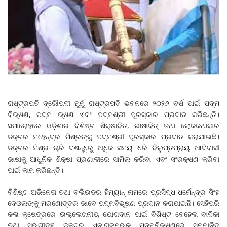
ରାଷ୍ଟ୍ରପତି ଦ୍ରୌପଦୀ ମୁର୍ମୁ ରାଷ୍ଟ୍ରପତି ଭବନରେ ୨୦୨୬ ବର୍ଷ ପାଇଁ ପଦ୍ମ
ବିଭୂଷଣ, ପଦ୍ମ ଭୂଷଣ ଏବଂ ପଦ୍ମଶ୍ରୀ ପୁରସ୍କାର ପ୍ରଦାନ କରିଛନ୍ତି।
ସମାରୋହରେ ଓଡ଼ିଶାର ବିଶିଷ୍ଟ ଶିକ୍ଷାବିତ, ଭାଷାବିତ୍‌ ତଥା ଲୋକକଥାକାର
ଡକ୍ଟର ମହେନ୍ଦ୍ର ମିଶ୍ରଙ୍କୁ ପଦ୍ମଶ୍ରୀ ପୁରସ୍କାର ପ୍ରଦାନ କରାଯାଇଛି।
ଡକ୍ଟର ମିଶ୍ର ଚାରି ଦଶନ୍ଧିରୁ ଅଧିକ ସମୟ ଧରି ବିଲୁପ୍ତପ୍ରାୟ ଆଦିବାସୀ
ଭାଷାକୁ ଆଧୁନିକ ଶିକ୍ଷା ପ୍ରଣାଳୀରେ ସାମିଲ କରିବା ଏବଂ ସଂରକ୍ଷଣ କରିବା
ପାଇଁ କାମ କରିଛନ୍ତି।
ବିଶିଷ୍ଟ ଅଭିନେତା ତଥା ବଲିଉଡର ହିମ୍ୟାନ୍‌ ନାମରେ ପ୍ରସିଦ୍ଧ ଧର୍ମେନ୍ଦ୍ର ସିଂହ
ଦେଓଲଙ୍କୁ ମରଣୋତ୍ତର ଭାବେ ପଦ୍ମବିଭୂଷଣ ପ୍ରଦାନ କରାଯାଇଛି। ସେହିପରି
କଳା କ୍ଷେତ୍ରରେ ଉଲ୍ଲେଖନୀୟ ଯୋଗଦାନ ପାଇଁ ବିଶିଷ୍ଟ ବେହେଲା ବାଦିକା
ତଥା ସଙ୍ଗୀତଜ୍ଞ ଡକ୍ଟର ଏନ.ରାଜମଙ୍କୁ ପଦ୍ମବିଭୂଷଣରେ ସମ୍ମାନିତ