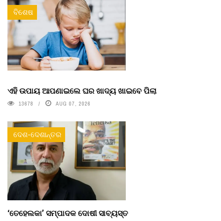
ବିଶେଷ
ଏହି ଉପାୟ ଆପଣାଇଲେ ଘର ଖାଦ୍ୟ ଖାଇବେ ପିଲା
13678
AUG 07, 2026
ଦେଶ-ଦେଶାନ୍ତର
‘ତେହେଲକା’ ସମ୍ପାଦକ ଦୋଷୀ ସାବ୍ୟସ୍ତ