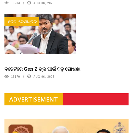
15283
AUG 06, 2026
ଦେଶ-ଦେଶାନ୍ତର
ବଜେଟରେ Gen Z ଙ୍କ ପାଇଁ ବଡ଼ ଘୋଷଣା
15170
AUG 06, 2026
ADVERTISEMENT