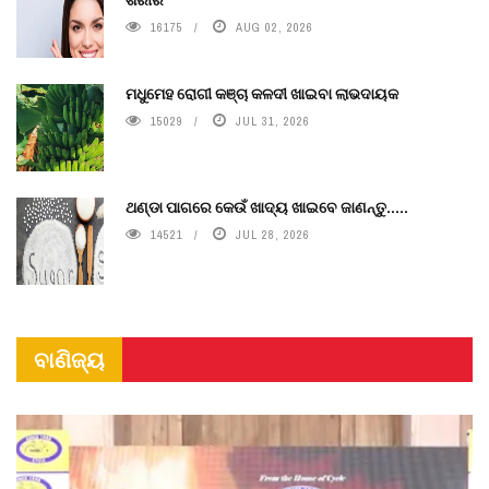
16175
AUG 02, 2026
ମଧୁମେହ ରୋଗୀ କଞ୍ଚା କଳଦୀ ଖାଇବା ଲାଭଦାୟକ
15029
JUL 31, 2026
ଥଣ୍ଡା ପାଗରେ କେଉଁ ଖାଦ୍ୟ ଖାଇବେ ଜାଣନ୍ତୁ.....
14521
JUL 28, 2026
ବାଣିଜ୍ୟ