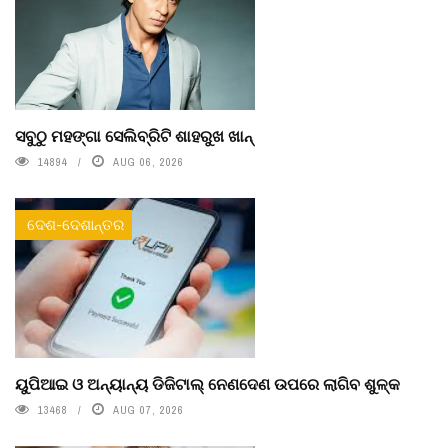
ସବୁଠୁ ମହଙ୍ଗା ସେଲିବ୍ରିଟି ଶାହରୁଖ ଖାନ୍
14894
AUG 06, 2026
ଦେଶ-ଦେଶାନ୍ତର
ୟୁପିଆଇ ଓ ଅନ୍ୟାନ୍ୟ ଡିଜିଟାଲ୍ ନେଣଦେଣ ଉପରେ ଲାଗିବ ଶୁଳ୍କ
13468
AUG 07, 2026