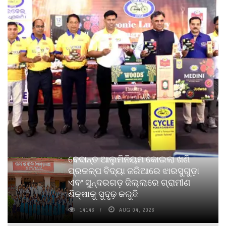
ବେଦାନ୍ତ ଆଲୁମିନିୟମ କୋଇଲା ଖଣି
ପ୍ରକଳ୍ପ ବିଦ୍ୟା ଜରିଆରେ ଝାରସୁଗୁଡ଼ା
ଏବଂ ସୁନ୍ଦରଗଡ଼ ଜିଲ୍ଲାରେ ଗ୍ରାମୀଣ
ଶିକ୍ଷାକୁ ସୁଦୃଢ଼ କରୁଛି
14146
AUG 04, 2026