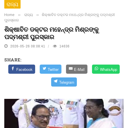
ରାଜ୍ୟ
Home
››
ରାଜ୍ୟ
››
ଶିକ୍ଷାବିତ ଡକ୍ଟର ମହେନ୍ଦ୍ର ମିଶ୍ରଙ୍କୁ ପଦ୍ମଶ୍ରୀ
ପୁରସ୍କାର
ଶିକ୍ଷାବିତ ଡକ୍ଟର ମହେନ୍ଦ୍ର ମିଶ୍ରଙ୍କୁ
ପଦ୍ମଶ୍ରୀ ପୁରସ୍କାର
2026-05-26 08:08:41
14636
SHARE:
Facebook
Twitter
E-Mail
WhatsApp
Telegram