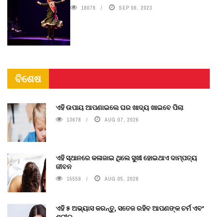
18079
SEP 06, 2023
ବିଶେଷ
ଏହି ଉପାୟ ଆପଣାଇଲେ ଘର ଖାଦ୍ୟ ଖାଇବେ ପିଲା
13678
AUG 07, 2026
ଏହି ସ୍ଥାନରେ କଳାଜାଇ ଥିଲେ ସୁଖୀ ହୋଇଥାଏ ଦାମ୍ପତ୍ୟ
ଜୀବନ
15559
AUG 05, 2026
ଏହି ୫ ଅଭ୍ୟାସ କରନ୍ତୁ, ସତେଜ ରହିବ ଆପଣଙ୍କ ଚର୍ମ ଏବଂ
ଶରୀର