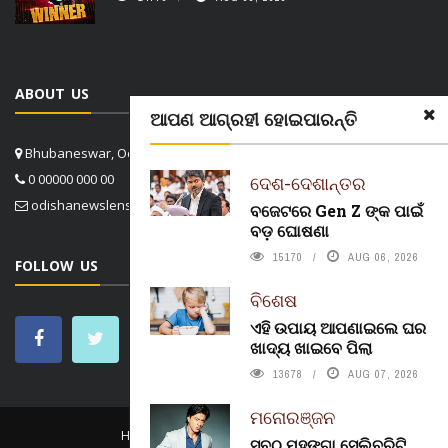
ABOUT US
ଆପଣ ଆଗ୍ରହୀ ହୋଇପାରନ୍ତି
Bhubaneswar, Odisha, India
0 00000 000 00
ଦେଶ-ଦେଶାନ୍ତର
odishanewslens@gmail.com
ବଜେଟରେ Gen Z ଙ୍କ ପାଇଁ
ବଡ଼ ଘୋଷଣା
15170
AUG 06, 2026
FOLLOW US
ବିଶେଷ
ଏହି ଉପାୟ ଆପଣାଇଲେ ଘର
ଖାଦ୍ୟ ଖାଇବେ ପିଲା
13678
AUG 07, 2026
ମନୋରଞ୍ଜନ
HOME
CONTACT US
ABOUT US
ସବୁଠୁ ମହଙ୍ଗା ସେଲିବ୍ରିଟି