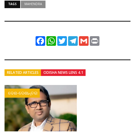
TAGS
MAHENDRA
Facebook
WhatsApp
Twitter
Telegram
Gmail
Print
RELATED ARTICLES
ODISHA NEWS LENS 4.1
ଦେଶ-ଦେଶାନ୍ତର