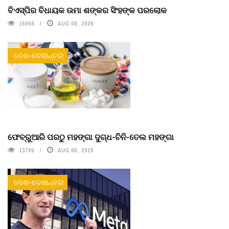
ବିଏସ୍‌ପିର ବିଧାୟକ ଉମା ଶଙ୍କର ସିଂହଙ୍କ ପରଲୋକ
15056
AUG 06, 2026
ଦେଶ-ଦେଶାନ୍ତର
ଫେବ୍ରୁଆରି ପରଠୁ ମହଙ୍ଗା ଦୁଗ୍ଧ-ଚିନି-ତେଲ ମହଙ୍ଗା
13795
AUG 06, 2026
ଦେଶ-ଦେଶାନ୍ତର