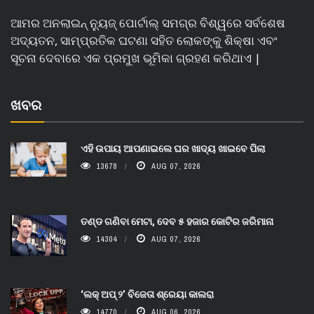
ଆମର ଅନଲାଇନ୍ ନ୍ୟୁଜ୍ ପୋର୍ଟାଲ୍ ସମଗ୍ର ବିଶ୍ୱରେ ସର୍ବଶେଷ
ଅଦ୍ୟତନ, ସାମ୍ପ୍ରତିକ ଘଟଣା ସହିତ ଲୋକଙ୍କୁ ଶିକ୍ଷା ଏବଂ
ସୂଚନା ଦେବାରେ ଏକ ପ୍ରମୁଖ ଭୂମିକା ଗ୍ରହଣ କରିଥାଏ |
ଖବର
ଏହି ଉପାୟ ଆପଣାଇଲେ ଘର ଖାଦ୍ୟ ଖାଇବେ ପିଲା
13678
AUG 07, 2026
ତଣ୍ଡ ଗଣିବା ମେଟା, ଦେବ ୫ ହଜାର କୋଟିର ଜରିମାନା
14304
AUG 07, 2026
‘ଲକ୍ ଅପ୍ ୨’ ବିଜେତା ଶ୍ରେୟା କାଲରା
14770
AUG 06, 2026