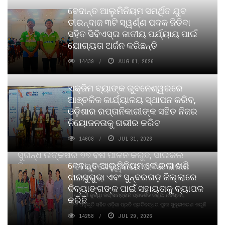
ବେଦାନ୍ତ ଆଲୁମିନିୟମ ସମର୍ଥିତ ଯୁବ
ତୀରନ୍ଦାଜ ୩ଟି ସ୍ୱର୍ଣ୍ଣ ପଦକ ଜିତିବା
ସହିତ ସିବିଏସ୍ଇ ଜାତୀୟ ପର୍ଯ୍ୟାୟ ପାଇଁ
ଯୋଗ୍ୟତା ଅର୍ଜନ କରିଛନ୍ତି
14439
AUG 01, 2026
ଏକ୍ଜିମ ବ୍ୟାଙ୍କ ଭୁବନେଶ୍ୱରରେ
ଆଞ୍ଚଳିକ କାର୍ଯ୍ୟାଳୟ ସ୍ଥାପନ କରିବ,
ଓଡ଼ିଶାର ରପ୍ତାନିକାରୀଙ୍କ ସହିତ ନିଜର
ନିୟୋଜନତାକୁ ଗଭୀର କରିବ
14608
JUL 31, 2026
ସୁଗନ୍ଧ ଉତ୍କର୍ଷର ୭୭ ବର୍ଷ ପାଳନ କରୁଛି, ସାଇକଲ
ବେଦାନ୍ତ ଆଲୁମିନିୟମ କୋଇଲା ଖଣି
ପିୟୋର୍‌ ଅଗରବତୀ ଭୁବନେଶ୍ୱରରେ ପାର୍ବଣ କାଳୀନ
ଝାରସୁଗୁଡା ଏବଂ ସୁନ୍ଦରଗଡ଼ ଜିଲ୍ଲାରେ
ନବସୃଜନ ଉନ୍ମୋଚନ କଲା
ଦିବ୍ୟାଙ୍ଗଙ୍କ ପାଇଁ ସହାୟତାକୁ ବ୍ୟାପକ
ବାଉଁଶ ବିହୀନ କଠିନ ଧୂପ ଏବଂ ମେଦିନୀ ଜୁଡୱା କପ୍‌ ସାମ୍ବ୍ରାନି ପ୍ରଦର୍ଶିତ କରୁଛି; ନବସୃଜନ,
କରିଛି
ଦୀର୍ଘସ୍ଥାୟିତା ଏବଂ ଆଧ୍ୟାତ୍ମିକ ଅନୁଭୂତି ସହିତ ଓଡ଼ିଶା ପ୍ରତି ପ୍ରତିବଦ୍ଧତା ପୁନଃ ସୁଦୃଢୀକରଣ କରୁଛି
14258
JUL 29, 2026