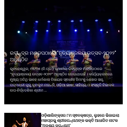
ରବୀନ୍ଦ୍ର ମଣ୍ଡପଠାରେ "ନୃତ୍ୟାଞ୍ଜଳୟ ଉତ୍ସବ-୨୦୨୨"
ଅନୁଷ୍ଠିତ
ଭୁବନେଶ୍ୱର, ୧୫/୦୫ (ନି.ପ୍ର.): ସ୍ଥାନୀୟ ରବୀନ୍ଦ୍ର ମଣ୍ଡପଠାରେ
"ନୃତ୍ୟାଞ୍ଜଳୟ ଉତ୍ସବ-୨୦୨୨" ଅନୁଷ୍ଠିତ ହୋଇଯାଇଛି । କାର୍ଯ୍ୟକ୍ରମରେ
ମୁଖ୍ୟ ଅତିଥି ଭାବେ ଧର୍ମଶାଳା ବିଧାୟକ ସ୍ଵାଧୀନ ହିମାଂଶୁ ଶେଖର ସାହୁ,
ପଦ୍ମଶ୍ରୀ ଗୁରୁ କୁମକୁମ ମହାନ୍ତି, ଓଡ଼ିଆ ଭାଷା, ସାହିତ୍ୟ ଓ ସଂସ୍କୃତି ବିଭାଗର
ଉପ-ନିର୍ଦ୍ଦେଶିକା ଶ୍ରୀମ ...
ଓଡ଼ିଶାଲିଙ୍କ୍ସର ୮ମ ସ୍ଵନକ୍ଷତ୍ର, ଲୁହରେ ଭିଜାଇଲା
ମହାପ୍ରଭୁ ଶ୍ରୀଜଗନ୍ନାଥଙ୍କ ଭକ୍ତି ଆଧାରିତ ନାଟକ
‘ଅଦୃଶ୍ୟ ଜଗନ୍ନାଥ‘