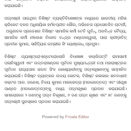
କରାଯାଇଛି।
ପଦ୍ମଶ୍ରୀ ପାଇଥିବା ବିଶିଷ୍ଟ ବ୍ୟକ୍ତିବିଶେଷଙ୍କ ମଧ୍ୟରେ ଭାରତୀୟ ମହିଳା
କ୍ରିକେଟ ଦଳର ଅଧିନାୟିକା ହର୍ମନପ୍ରୀତ କୌର, ଅଭିନେତା ପ୍ରସେନଜିତ ଚାଟାର୍ଜୀ,
ଅରୁଣାଚଳ ପ୍ରଦେଶର ବିଶିଷ୍ଟ ସାମାଜିକ କର୍ମୀ ଟେଚି ଗୁବିନ୍, ଅରବିନ୍ଦ ବୈଦ୍ୟ,
ସାମାଜିକ କର୍ମୀ ନୀଲେଶ ବିନୋଦ ଚନ୍ଦ୍ର ମଣ୍ଡେଲୱାଲା, ପାରା କ୍ରୀଡ଼ାବିତ୍‌
ପ୍ରବୀଣ କୁମାର, ସାହିତ୍ୟିକ ଗମ୍ଭୀର ସିଂ ୟୋଞ୍ଜୋନ୍‌ ପ୍ରମୁଖ।
ବିଶିଷ୍ଟ ଗ୍ୟାଷ୍ଟ୍ରୋଏଣ୍ଟେରୋଲୋଜି ବିଶେଷଜ୍ଞ କଲ୍ଲିପଟ୍ଟି ରାମାସାମୀ
ପଲାନିସ୍ୱାମୀ ଏବଂ ଉତ୍ତରାଖଣ୍ଡର ପୂର୍ବତନ ମୁଖ୍ୟମନ୍ତ୍ରୀ ତଥା ମହାରାଷ୍ଟ୍ରର
ପୂର୍ବତନ ରାଜ୍ୟପାଳ ଭଗତ ସିଂହ କୋଶ୍ୟାରୀଙ୍କୁ ପଦ୍ମଭୂଷଣଙ୍କୁ ସମ୍ମାନିତ
କରାଯାଇଛି। ବିଶିଷ୍ଟ ବ୍ୟାଙ୍କର ଉଦୟ କୋଟକ, ବିଶିଷ୍ଟ କଳାକାର ଶତବଧାନୀ
ଡକ୍ଟର ଆର. ଗଣେଶ, ବିଜୟ କୁମାର ମାଲହୋତ୍ରା (ମରଣୋତ୍ତର) ଏବଂ ପୀୟୂଷ
ପାଣ୍ଡେ (ମରଣୋତ୍ତର)ଙ୍କୁ ମଧ୍ୟ ପଦ୍ମଭୂଷଣ ପ୍ରଦାନ କରାଯାଇଛି।
ସମାରୋହରେ ୨ ଜଣଙ୍କୁ ପଦ୍ମ ବିଭୂଷଣ, ୬ ଜଣ ପଦ୍ମ ଭୂଷଣ ଏବଂ ୫୮ ଜଣଙ୍କୁ
ପଦ୍ମଶ୍ରୀ ପୁରସ୍କାର ପ୍ରଦାନ କରାଯାଇଛି।
Powered by
Froala Editor