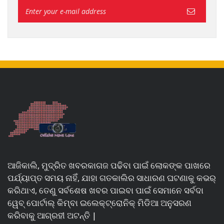
ଆଜିକାଲି, ମୁଦ୍ରିତ ଖବରକାଗଜ ପଢିବା ପାଇଁ ଲୋକଙ୍କ ପାଖରେ
ପର୍ଯ୍ୟାପ୍ତ ସମୟ ନାହିଁ, ଯାହା ଗତକାଲିର ସାଧାରଣ ଘଟଣାକୁ କଭର୍
କରିଥାଏ, ତେଣୁ ସର୍ବଶେଷ ଖବର ପାଇବା ପାଇଁ ସେମାନେ ସର୍ବଦା
ୱେବ୍ ପୋର୍ଟାଲ୍ କିମ୍ବା ଇଲେକ୍ଟ୍ରୋନିକ୍ ମିଡିଆ ଅନୁସରଣ
କରିବାକୁ ଆଗ୍ରହୀ ଅଟନ୍ତି |