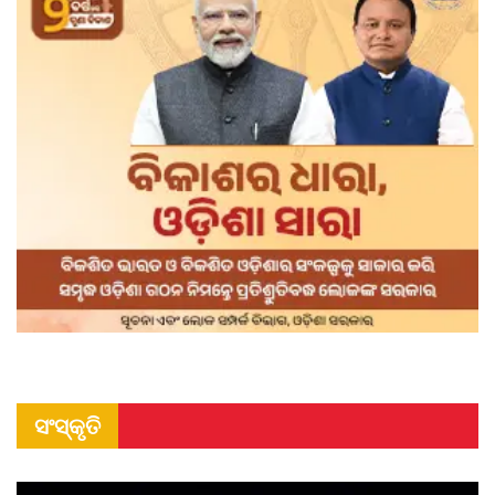
ସଂସ୍କୃତି