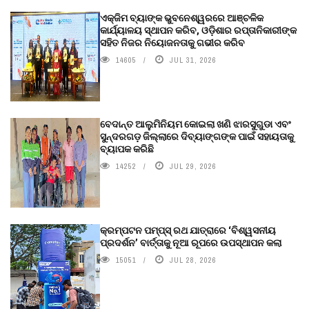
ଏକ୍ଜିମ ବ୍ୟାଙ୍କ ଭୁବନେଶ୍ୱରରେ ଆଞ୍ଚଳିକ
କାର୍ଯ୍ୟାଳୟ ସ୍ଥାପନ କରିବ, ଓଡ଼ିଶାର ରପ୍ତାନିକାରୀଙ୍କ
ସହିତ ନିଜର ନିୟୋଜନତାକୁ ଗଭୀର କରିବ
14605
JUL 31, 2026
ବେଦାନ୍ତ ଆଲୁମିନିୟମ କୋଇଲା ଖଣି ଝାରସୁଗୁଡା ଏବଂ
ସୁନ୍ଦରଗଡ଼ ଜିଲ୍ଲାରେ ଦିବ୍ୟାଙ୍ଗଙ୍କ ପାଇଁ ସହାୟତାକୁ
ବ୍ୟାପକ କରିଛି
14252
JUL 29, 2026
କ୍ରମ୍ପଟନ ପମ୍ପ୍‌ସ୍‌ ରଥ ଯାତ୍ରାରେ ‘ବିଶ୍ୱସନୀୟ
ପ୍ରଦର୍ଶନ’ ବାର୍ତ୍ତାକୁ ନୂଆ ରୂପରେ ଉପସ୍ଥାପନ କଲା
15051
JUL 28, 2026