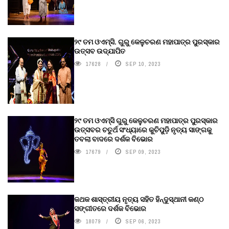
୨୯ ତମ ଓଏମ୍‌ସି. ଗୁରୁ କେଳୁଚରଣ ମହାପାତ୍ର ପୁରସ୍କାର
ଉତ୍ସବ ଉଦ୍‍ଯାପିତ
17628
SEP 10, 2023
୨୯ ତମ ଓଏମ୍‌ସି ଗୁରୁ କେଳୁଚରଣ ମହାପାତ୍ର ପୁରସ୍କାର
ଉତ୍ସବର ଚତୁର୍ଥ ସଂଧ୍ୟାରେ କୁଚିପୁଡ଼ି ନୃତ୍ୟ ସାଙ୍ଗକୁ
ତବଲା ବାଦରେ ଦର୍ଶକ ବିଭୋର
17679
SEP 09, 2023
କଥକ ଶାସ୍ତ୍ରୀୟ ନୃତ୍ୟ ସହିତ ହିନ୍ଦୁସ୍ଥାନୀ କଣ୍ଠ
ସଙ୍ଗୀତରେ ଦର୍ଶକ ବିଭୋର
18079
SEP 06, 2023