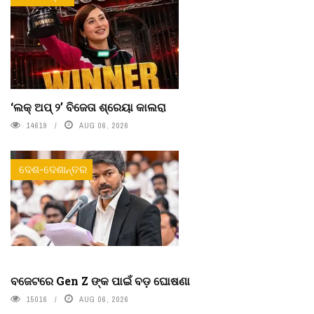
‘ଲକ୍ ଅପ୍ ୨’ ବିଜେତା ଶ୍ରେୟା କାଲରା
14619
AUG 06, 2026
ଦେଶ-ଦେଶାନ୍ତର
ବଜେଟରେ Gen Z ଙ୍କ ପାଇଁ ବଡ଼ ଘୋଷଣା
15016
AUG 06, 2026