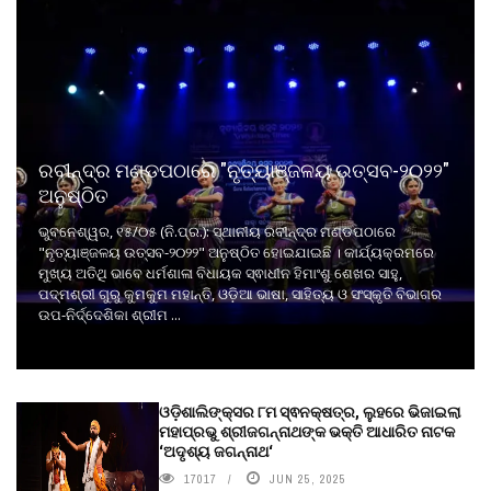
ରବୀନ୍ଦ୍ର ମଣ୍ଡପଠାରେ "ନୃତ୍ୟାଞ୍ଜଳୟ ଉତ୍ସବ-୨୦୨୨"
ଅନୁଷ୍ଠିତ
ଭୁବନେଶ୍ୱର, ୧୫/୦୫ (ନି.ପ୍ର.): ସ୍ଥାନୀୟ ରବୀନ୍ଦ୍ର ମଣ୍ଡପଠାରେ
"ନୃତ୍ୟାଞ୍ଜଳୟ ଉତ୍ସବ-୨୦୨୨" ଅନୁଷ୍ଠିତ ହୋଇଯାଇଛି । କାର୍ଯ୍ୟକ୍ରମରେ
ମୁଖ୍ୟ ଅତିଥି ଭାବେ ଧର୍ମଶାଳା ବିଧାୟକ ସ୍ଵାଧୀନ ହିମାଂଶୁ ଶେଖର ସାହୁ,
ପଦ୍ମଶ୍ରୀ ଗୁରୁ କୁମକୁମ ମହାନ୍ତି, ଓଡ଼ିଆ ଭାଷା, ସାହିତ୍ୟ ଓ ସଂସ୍କୃତି ବିଭାଗର
ଉପ-ନିର୍ଦ୍ଦେଶିକା ଶ୍ରୀମ ...
ଓଡ଼ିଶାଲିଙ୍କ୍ସର ୮ମ ସ୍ଵନକ୍ଷତ୍ର, ଲୁହରେ ଭିଜାଇଲା
ମହାପ୍ରଭୁ ଶ୍ରୀଜଗନ୍ନାଥଙ୍କ ଭକ୍ତି ଆଧାରିତ ନାଟକ
‘ଅଦୃଶ୍ୟ ଜଗନ୍ନାଥ‘
17017
JUN 25, 2025