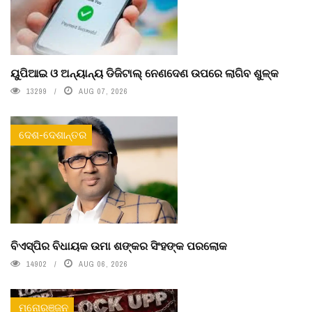
ୟୁପିଆଇ ଓ ଅନ୍ୟାନ୍ୟ ଡିଜିଟାଲ୍ ନେଣଦେଣ ଉପରେ ଲାଗିବ ଶୁଳ୍କ
13299
AUG 07, 2026
ଦେଶ-ଦେଶାନ୍ତର
ବିଏସ୍‌ପିର ବିଧାୟକ ଉମା ଶଙ୍କର ସିଂହଙ୍କ ପରଲୋକ
14902
AUG 06, 2026
ମନୋରଞ୍ଜନ