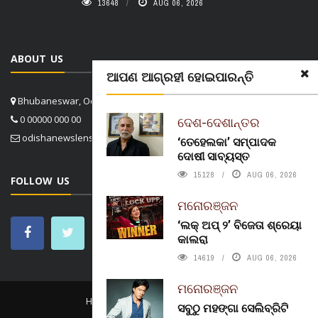
13648
AUG 06, 2026
ABOUT US
ଆପଣ ଆଗ୍ରହୀ ହୋଇପାରନ୍ତି
Bhubaneswar, Odisha, India
0 00000 000 00
ଦେଶ-ଦେଶାନ୍ତର
odishanewslens@gmail.com
‘ତେହେଲକା’ ସମ୍ପାଦକ
ଦୋଷୀ ସାବ୍ୟସ୍ତ
15128
AUG 06, 2026
FOLLOW US
ମନୋରଞ୍ଜନ
‘ଲକ୍ ଅପ୍ ୨’ ବିଜେତା ଶ୍ରେୟା
କାଲରା
14619
AUG 06, 2026
ମନୋରଞ୍ଜନ
HOME
CONTACT US
ABOUT US
ସବୁଠୁ ମହଙ୍ଗା ସେଲିବ୍ରିଟି