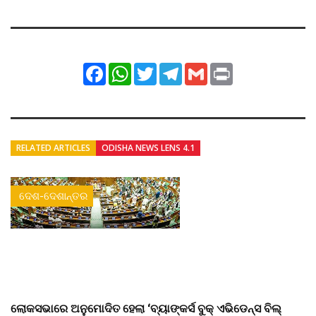
Facebook
WhatsApp
Twitter
Telegram
Gmail
Print
RELATED ARTICLES
ODISHA NEWS LENS 4.1
ଦେଶ-ଦେଶାନ୍ତର
ଲୋକସଭାରେ ଅନୁମୋଦିତ ହେଲା ‘ବ୍ୟାଙ୍କର୍ସ ବୁକ୍ ଏଭିଡେନ୍ସ ବିଲ୍