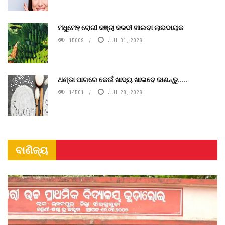
ମଧୁମେହ ରୋଗୀ କଞ୍ଚା କଳଦୀ ଖାଇବା ଲାଭଦାୟକ
15009
JUL 31, 2026
ଥଣ୍ଡା ପାଗରେ କେଉଁ ଖାଦ୍ୟ ଖାଇବେ ଜାଣନ୍ତୁ.....
14501
JUL 28, 2026
ବାଣିଜ୍ୟ