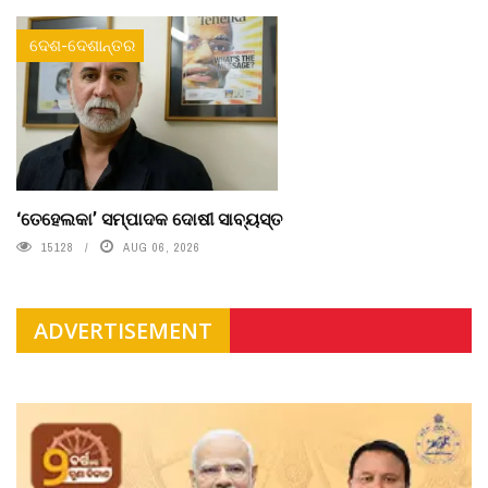
ଦେଶ-ଦେଶାନ୍ତର
‘ତେହେଲକା’ ସମ୍ପାଦକ ଦୋଷୀ ସାବ୍ୟସ୍ତ
15128
AUG 06, 2026
ADVERTISEMENT