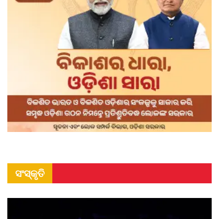
ସଂସ୍କୃତି