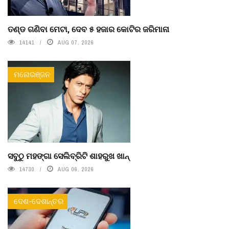
ତଣ୍ଡ ଗଣିବା ମେଟା, ଦେବ ୫ ହଜାର କୋଟିର ଜରିମାନା
14141
AUG 07, 2026
ମନୋରଞ୍ଜନ
ସବୁଠୁ ମହଙ୍ଗା ସେଲିବ୍ରିଟି ଶାହରୁଖ ଖାନ୍
14730
AUG 06, 2026
ଦେଶ-ଦେଶାନ୍ତର