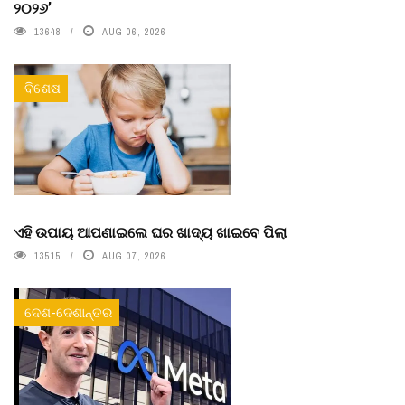
୨୦୨୬’
13648
AUG 06, 2026
ବିଶେଷ
ଏହି ଉପାୟ ଆପଣାଇଲେ ଘର ଖାଦ୍ୟ ଖାଇବେ ପିଲା
13515
AUG 07, 2026
ଦେଶ-ଦେଶାନ୍ତର