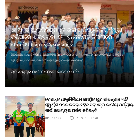
ବେଦାନ୍ତ ଆଲୁମିନିୟମ କୋଇଲା ଖଣି ପ୍ରକଳ୍ପ ବିଦ୍ୟା
ଜରିଆରେ ଝାରସୁଗୁଡ଼ା ଏବଂ ସୁନ୍ଦରଗଡ଼ ଜିଲ୍ଲାରେ
ଗ୍ରାମୀଣ ଶିକ୍ଷାକୁ ସୁଦୃଢ଼ କରୁଛି
ପାଠପଢାକୁ ଉନ୍ନତ କରିବା, ଶିକ୍ଷକଙ୍କୁ ସମର୍ଥନ କରିବା ଏବଂ ଶିକ୍ଷାଗତ ସମ୍ବଳକୁ ମଜବୁତ କରିବା
ଦ୍ୱାରା ୨୫,୦୦୦ ଛାତ୍ରଛାତ୍ରୀ ଏହା ଦ୍ୱାରା ଉପକୃତ ହୋଇଛନ୍ତି
ଭୁବନେଶ୍ୱର ୦୪/୦୮/୨୦୨୬ : ଭାରତର ସର୍ବବୃ ...
ବେଦାନ୍ତ ଆଲୁମିନିୟମ ସମର୍ଥିତ ଯୁବ ତୀରନ୍ଦାଜ ୩ଟି
ସ୍ୱର୍ଣ୍ଣ ପଦକ ଜିତିବା ସହିତ ସିବିଏସ୍ଇ ଜାତୀୟ ପର୍ଯ୍ୟାୟ
ପାଇଁ ଯୋଗ୍ୟତା ଅର୍ଜନ କରିଛନ୍ତି
14437
AUG 01, 2026