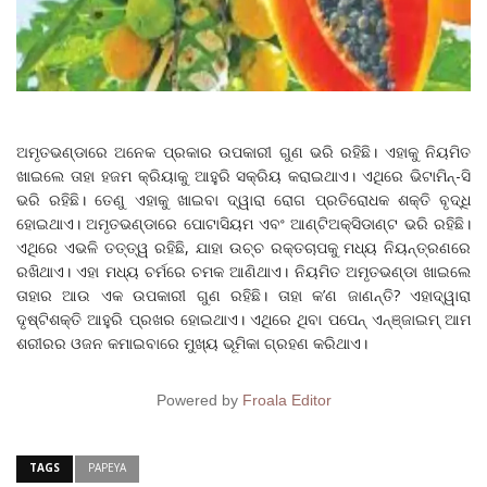
ଅମୃତଭଣ୍ଡାରେ ଅନେକ ପ୍ରକାର ଉପକାରୀ ଗୁଣ ଭରି ରହିଛି। ଏହାକୁ ନିୟମିତ
ଖାଇଲେ ତାହା ହଜମ କ୍ରିୟାକୁ ଆହୁରି ସକ୍ରିୟ କରାଇଥାଏ। ଏଥିରେ ଭିଟାମିନ୍‌-ସି
ଭରି ରହିଛି। ତେଣୁ ଏହାକୁ ଖାଇବା ଦ୍ୱାରା ରୋଗ ପ୍ରତିରୋଧକ ଶକ୍ତି ବୃଦ୍ଧି
ହୋଇଥାଏ। ଅମୃତଭଣ୍ଡାରେ ପୋଟାସିୟମ ଏବଂ ଆଣ୍ଟିଅକ୍ସିଡାଣ୍ଟ ଭରି ରହିଛି।
ଏଥିରେ ଏଭଳି ତତ୍ତ୍ୱ ରହିଛି, ଯାହା ଉଚ୍ଚ ରକ୍ତଚାପକୁ ମଧ୍ୟ ନିୟନ୍ତ୍ରଣରେ
ରଖିଥାଏ। ଏହା ମଧ୍ୟ ଚର୍ମରେ ଚମକ ଆଣିଥାଏ। ନିୟମିତ ଅମୃତଭଣ୍ଡା ଖାଇଲେ
ତାହାର ଆଉ ଏକ ଉପକାରୀ ଗୁଣ ରହିଛି। ତାହା କ’ଣ ଜାଣନ୍ତି? ଏହାଦ୍ୱାରା
ଦୃଷ୍ଟିଶକ୍ତି ଆହୁରି ପ୍ରଖର ହୋଇଥାଏ। ଏଥିରେ ଥିବା ପପେନ୍‌ ଏନ୍‌ଞ୍ଜାଇମ୍‌ ଆମ
ଶରୀରର ଓଜନ କମାଇବାରେ ମୁଖ୍ୟ ଭୂମିକା ଗ୍ରହଣ କରିଥାଏ।
Powered by
Froala Editor
TAGS
PAPEYA