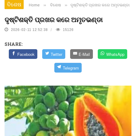
ବିଶେଷ
Home
››
ବିଶେଷ
››
ଦୃଷ୍ଟିଶକ୍ତି ପ୍ରଖର କରେ ଅମୃତଭଣ୍ଡା
ଦୃଷ୍ଟିଶକ୍ତି ପ୍ରଖର କରେ ଅମୃତଭଣ୍ଡା
2026-02-11 12:52:38
15126
SHARE:
Facebook
Twitter
E-Mail
WhatsApp
Telegram