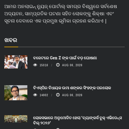
ଆମର ଅନଲାଇନ୍ ନ୍ୟୁଜ୍ ପୋର୍ଟାଲ୍ ସମଗ୍ର ବିଶ୍ୱରେ ସର୍ବଶେଷ
ଅଦ୍ୟତନ, ସାମ୍ପ୍ରତିକ ଘଟଣା ସହିତ ଲୋକଙ୍କୁ ଶିକ୍ଷା ଏବଂ
ସୂଚନା ଦେବାରେ ଏକ ପ୍ରମୁଖ ଭୂମିକା ଗ୍ରହଣ କରିଥାଏ |
ଖବର
ବଜେଟରେ Gen Z ଙ୍କ ପାଇଁ ବଡ଼ ଘୋଷଣା
15016
AUG 06, 2026
ବିଏସ୍‌ପିର ବିଧାୟକ ଉମା ଶଙ୍କର ସିଂହଙ୍କ ପରଲୋକ
14902
AUG 06, 2026
ଲୋକସଭାରେ ଅନୁମୋଦିତ ହେଲା ‘ବ୍ୟାଙ୍କର୍ସ ବୁକ୍ ଏଭିଡେନ୍ସ
ବିଲ୍ ୨୦୨୬’