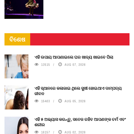
ବିଶେଷ
ଏହି ଉପାୟ ଆପଣାଇଲେ ଘର ଖାଦ୍ୟ ଖାଇବେ ପିଲା
13515
AUG 07, 2026
ଏହି ସ୍ଥାନରେ କଳାଜାଇ ଥିଲେ ସୁଖୀ ହୋଇଥାଏ ଦାମ୍ପତ୍ୟ
ଜୀବନ
15403
AUG 05, 2026
ଏହି ୫ ଅଭ୍ୟାସ କରନ୍ତୁ, ସତେଜ ରହିବ ଆପଣଙ୍କ ଚର୍ମ ଏବଂ
ଶରୀର
16157
AUG 02, 2026