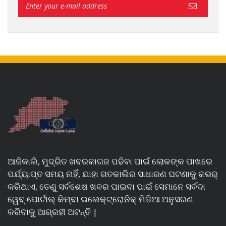
ଆଜିକାଲି, ମୁଦ୍ରିତ ଖବରକାଗଜ ପଢିବା ପାଇଁ ଲୋକଙ୍କ ପାଖରେ
ପର୍ଯ୍ୟାପ୍ତ ସମୟ ନାହିଁ, ଯାହା ଗତକାଲିର ସାଧାରଣ ଘଟଣାକୁ କଭର୍
କରିଥାଏ, ତେଣୁ ସର୍ବଶେଷ ଖବର ପାଇବା ପାଇଁ ସେମାନେ ସର୍ବଦା
ୱେବ୍ ପୋର୍ଟାଲ୍ କିମ୍ବା ଇଲେକ୍ଟ୍ରୋନିକ୍ ମିଡିଆ ଅନୁସରଣ
କରିବାକୁ ଆଗ୍ରହୀ ଅଟନ୍ତି |