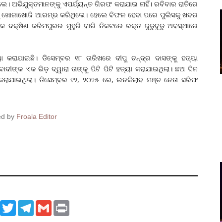
। ଅଭିଯୁକ୍ତମାନଙ୍କୁ ଏପର୍ଯ୍ୟନ୍ତ ଗିରଫ କରାଯାଇ ନାହିଁ। ରବିବାର ରାତିରେ
ୁ ଖୋଜାଖୋଜି ଆରମ୍ଭ କରିଥିଲେ। ହେଲେ ବିଫଳ ହେବା ପରେ ପୁଲିସକୁ ଖବର
କ ଦକ୍ଷିଣ କରିମପୁରର ମୁହୁରି ବାରି ନିକଟରେ ରକ୍ତ ଜୁଡୁବୁଡୁ ଅବସ୍ଥାରେ
 କରାଯାଇଛି। ଡିସେମ୍ବର ୧୮ ତାରିଖରେ ଦୀପୁ ଚନ୍ଦ୍ର ଦାସଙ୍କୁ ହତ୍ୟା
ୀଙ୍କ ଏକ ଭିଡ଼ ଦ୍ୱାରା ତାଙ୍କୁ ପିଟି ପିଟି ହତ୍ୟା କରାଯାଇଥିଲା। ଛଅ ଦିନ
କରାଯାଇଥିଲା। ଡିସେମ୍ବର ୧୨, ୨୦୨୫ ରେ, ଇନକିଲାବ ମଞ୍ଚ ନେତା ସରିଫ
ed by
Froala Editor
ook
WhatsApp
Twitter
Telegram
Gmail
Print