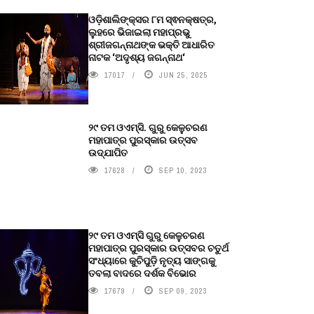
ଓଡ଼ିଶାଲିଙ୍କ୍ସର ୮ମ ସ୍ଵନକ୍ଷତ୍ର,
ଲୁହରେ ଭିଜାଇଲା ମହାପ୍ରଭୁ
ଶ୍ରୀଜଗନ୍ନାଥଙ୍କ ଭକ୍ତି ଆଧାରିତ
ନାଟକ ‘ଅଦୃଶ୍ୟ ଜଗନ୍ନାଥ‘
17017
JUN 25, 2025
୨୯ ତମ ଓଏମ୍‌ସି. ଗୁରୁ କେଳୁଚରଣ
ମହାପାତ୍ର ପୁରସ୍କାର ଉତ୍ସବ
ଉଦ୍‍ଯାପିତ
17628
SEP 10, 2023
୨୯ ତମ ଓଏମ୍‌ସି ଗୁରୁ କେଳୁଚରଣ
ମହାପାତ୍ର ପୁରସ୍କାର ଉତ୍ସବର ଚତୁର୍ଥ
ସଂଧ୍ୟାରେ କୁଚିପୁଡ଼ି ନୃତ୍ୟ ସାଙ୍ଗକୁ
ତବଲା ବାଦରେ ଦର୍ଶକ ବିଭୋର
17679
SEP 09, 2023