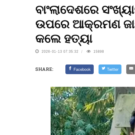
ବାଂଲାଦେଶରେ ସଂଖ୍ୟାଲ
ଉପରେ ଆକ୍ରମଣ ଜାରି
କଲେ ହତ୍ୟା
2026-01-13 07:35:32
15898
SHARE:
Facebook
Twitter