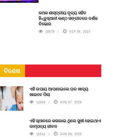
କଥକ ଶାସ୍ତ୍ରୀୟ ନୃତ୍ୟ ସହିତ
ହିନ୍ଦୁସ୍ଥାନୀ କଣ୍ଠ ସଙ୍ଗୀତରେ ଦର୍ଶକ
ବିଭୋର
18079
SEP 06, 2023
ବିଶେଷ
ଏହି ଉପାୟ ଆପଣାଇଲେ ଘର ଖାଦ୍ୟ
ଖାଇବେ ପିଲା
13659
AUG 07, 2026
ଏହି ସ୍ଥାନରେ କଳାଜାଇ ଥିଲେ ସୁଖୀ ହୋଇଥାଏ
ଦାମ୍ପତ୍ୟ ଜୀବନ
15541
AUG 05, 2026