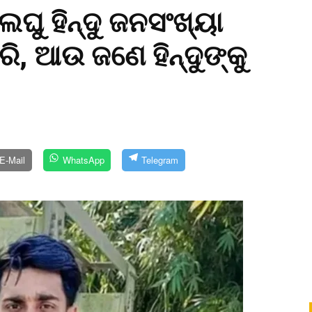
ଘୁ ହିନ୍ଦୁ ଜନସଂଖ୍ୟା
, ଆଉ ଜଣେ ହିନ୍ଦୁଙ୍କୁ
E-Mail
WhatsApp
Telegram