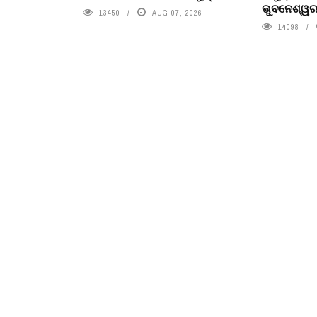
ଭୁବନେଶ୍ୱରର
13450
AUG 07, 2026
14098