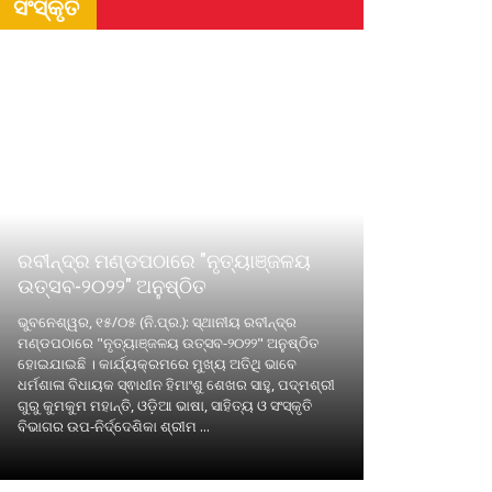
ସଂସ୍କୃତି
ରବୀନ୍ଦ୍ର ମଣ୍ଡପଠାରେ "ନୃତ୍ୟାଞ୍ଜଳୟ
ଉତ୍ସବ-୨୦୨୨" ଅନୁଷ୍ଠିତ
ଭୁବନେଶ୍ୱର, ୧୫/୦୫ (ନି.ପ୍ର.): ସ୍ଥାନୀୟ ରବୀନ୍ଦ୍ର
ମଣ୍ଡପଠାରେ "ନୃତ୍ୟାଞ୍ଜଳୟ ଉତ୍ସବ-୨୦୨୨" ଅନୁଷ୍ଠିତ
ହୋଇଯାଇଛି । କାର୍ଯ୍ୟକ୍ରମରେ ମୁଖ୍ୟ ଅତିଥି ଭାବେ
ଧର୍ମଶାଳା ବିଧାୟକ ସ୍ଵାଧୀନ ହିମାଂଶୁ ଶେଖର ସାହୁ, ପଦ୍ମଶ୍ରୀ
ଗୁରୁ କୁମକୁମ ମହାନ୍ତି, ଓଡ଼ିଆ ଭାଷା, ସାହିତ୍ୟ ଓ ସଂସ୍କୃତି
ବିଭାଗର ଉପ-ନିର୍ଦ୍ଦେଶିକା ଶ୍ରୀମ ...