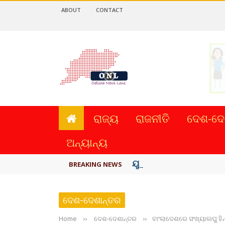
ABOUT
CONTACT
ରାଜ୍ୟ
ରାଜନୀତି
ଦେଶ-ଦେ
ଅନ୍ୟାନ୍ୟ
ୟୁପିଆଇ ଓ ଅନ୍ୟାନ୍ୟ ଡିଜି
BREAKING NEWS
ଦେଶ-ଦେଶାନ୍ତର
Home
››
ଦେଶ-ଦେଶାନ୍ତର
››
ବାଂଲାଦେଶରେ ସଂଖ୍ୟାଲଘୁ ହି