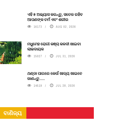
ଏହି ୫ ଅଭ୍ୟାସ କରନ୍ତୁ, ସତେଜ ରହିବ
ଆପଣଙ୍କ ଚର୍ମ ଏବଂ ଶରୀର
16173
AUG 02, 2026
ମଧୁମେହ ରୋଗୀ କଞ୍ଚା କଳଦୀ ଖାଇବା
ଲାଭଦାୟକ
15027
JUL 31, 2026
ଥଣ୍ଡା ପାଗରେ କେଉଁ ଖାଦ୍ୟ ଖାଇବେ
ଜାଣନ୍ତୁ.....
14519
JUL 28, 2026
ବାଣିଜ୍ୟ