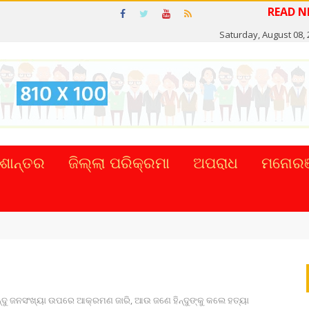
Saturday, August 08,
ଶାନ୍ତର
ଜିଲ୍ଲା ପରିକ୍ରମା
ଅପରାଧ
ମନୋରଞ
ଟାଲ୍ ନେଣଦେଣ ...
ନ୍ଦୁ ଜନସଂଖ୍ୟା ଉପରେ ଆକ୍ରମଣ ଜାରି, ଆଉ ଜଣେ ହିନ୍ଦୁଙ୍କୁ କଲେ ହତ୍ୟା