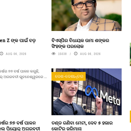
n Z ଙ୍କ ପାଇଁ ବଡ଼
ବିଏସ୍‌ପିର ବିଧାୟକ ଉମା ଶଙ୍କର
ସିଂହଙ୍କ ପରଲୋକ
AUG 06, 2026
15038
AUG 06, 2026
ଦେଶ-ଦେଶାନ୍ତର
କର୍ଷର ୭୭ ବର୍ଷ ପାଳନ
ତଣ୍ଡ ଗଣିବା ମେଟା, ଦେବ ୫ ହଜାର
ଇକଲ ପିୟୋର୍‌ ଅଗରବତୀ
କୋଟିର ଜରିମାନା