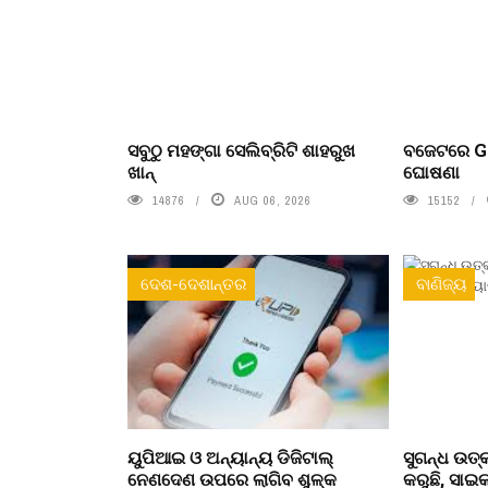
ସବୁଠୁ ମହଙ୍ଗା ସେଲିବ୍ରିଟି ଶାହରୁଖ
ବଜେଟରେ Ge
ଖାନ୍
ଘୋଷଣା
14876
AUG 06, 2026
15152
ଦେଶ-ଦେଶାନ୍ତର
ବାଣିଜ୍ୟ
ୟୁପିଆଇ ଓ ଅନ୍ୟାନ୍ୟ ଡିଜିଟାଲ୍
ସୁଗନ୍ଧ ଉତ୍
ନେଣଦେଣ ଉପରେ ଲାଗିବ ଶୁଳ୍କ
କରୁଛି, ସା