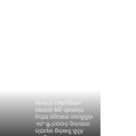
ବେଦାନ୍ତ ଆଲୁମିନିୟମ
କୋଇଲା ଖଣି ପ୍ରକଳ୍ପ
ବିଦ୍ୟା ଜରିଆରେ ଝାରସୁଗୁଡ଼ା
ଏବଂ ସୁନ୍ଦରଗଡ଼ ଜିଲ୍ଲାରେ
ଗ୍ରାମୀଣ ଶିକ୍ଷାକୁ ସୁଦୃଢ଼