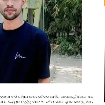
େ ଆକ୍ରମଣ ଜାରି ରହିଥିବା ବେଳେ ରବିବାର ଫେନିର ଦାଗୋନଭୂଇଁଆନରେ ଆଉ
ୟୀ, ସନ୍ଧ୍ୟାରେ ଦୁର୍ବୃତ୍ତମାନେ ୨୮ ବର୍ଷୀୟ ସମୀର କୁମାର ଦାସଙ୍କୁ ହତ୍ୟା