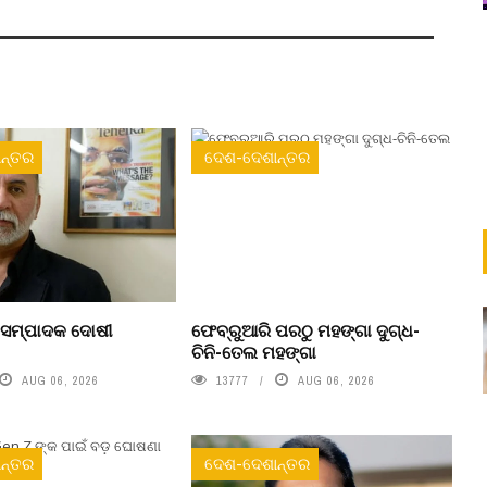
ନ୍ତର
ଦେଶ-ଦେଶାନ୍ତର
 ସମ୍ପାଦକ ଦୋଷୀ
ଫେବ୍ରୁଆରି ପରଠୁ ମହଙ୍ଗା ଦୁଗ୍ଧ-
ଚିନି-ତେଲ ମହଙ୍ଗା
AUG 06, 2026
13777
AUG 06, 2026
ନ୍ତର
ଦେଶ-ଦେଶାନ୍ତର