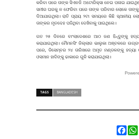
କରିବା ପରେ ତାଙ୍କ ସିଏନଜି ଅଟୋରିକ୍ସା ନେଇ ପଳାଇ ଯାଇଥିଲେ
ସମୀର ଘରକୁ ନ ଫେରିବା ପରେ ତାଙ୍କ ପରିବାର ଲୋକେ ତାଙ୍କ
ଦିଆଯାଇଥିଲା। ରାତି ପ୍ରାୟ ୨ଟା ସମୟରେ କିଛି ସ୍ଥାନୀୟ ଲୋ
ତାଙ୍କର ମୃତଦେହ ପଡିଥିବା ଦେଖିବାକୁ ପାଇଥିଲେ।
ଗତ ୨୫ ଦିନରେ ବାଂଲାଦେଶରେ ଆଠ ଜଣ ହିନ୍ଦୁଙ୍କୁ ହତ୍ୟା
କରାଯାଇଥିଲା। ମୈମନସିଂ ଜିଲ୍ଲାର ଭାଲୁକା ଅଞ୍ଚଳରେ ଉଗ୍ରବାଦ
ପରେ, ଡିସେମ୍ବର ୨୪ ତାରିଖରେ ଅମୃତ ମଣ୍ଡଳଙ୍କୁ ହତ୍ୟା 
ଓସମାନ ହାଦିଙ୍କୁ ଢାକାରେ ଗୁଳି କରାଯାଇଥିଲା।
Power
TAGS
BANGLADESH
Faceb