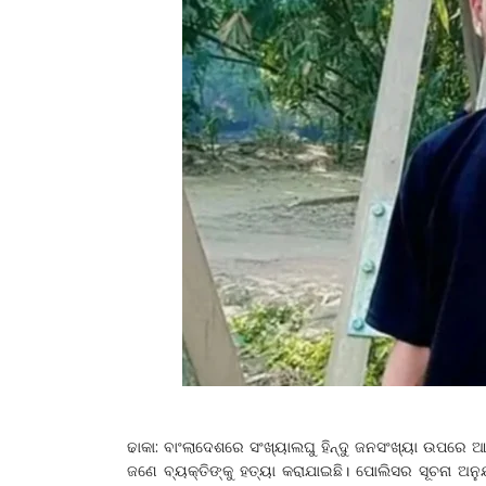
ଢାକା: ବାଂଲାଦେଶରେ ସଂଖ୍ୟାଲଘୁ ହିନ୍ଦୁ ଜନସଂଖ୍ୟା ଉପର
ଜଣେ ବ୍ୟକ୍ତିଙ୍କୁ ହତ୍ୟା କରାଯାଇଛି। ପୋଲିସର ସୂଚନା ଅନୁଯା