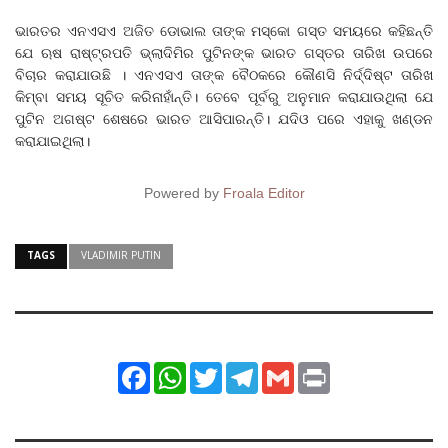
ଭାରତର ଏନଏସଏ ଅଜିତ ଡୋଭାଲ ତାଙ୍କ ମସ୍କୋ ଗସ୍ତ ସମୟରେ କହିଛନ୍ତି
ଯେ ଋଷ ରାଷ୍ଟ୍ରପତି ଭ୍ଲାଦିମିର ପୁଟିନଙ୍କ ଭାରତ ଗସ୍ତର ତାରିଖ ଉପରେ
ବିଚାର କରାଯାଉଛି । ଏନଏସଏ ତାଙ୍କ ବୈଠକରେ କୌଣସି ନିର୍ଦ୍ଦିଷ୍ଟ ତାରିଖ
କିମ୍ବା ସମୟ ସୂଚିତ କରିନାହାଁନ୍ତି। ତେବେ ପୂର୍ବରୁ ଅନୁମାନ କରାଯାଉଥିଲା ଯେ
ପୁଟିନ ଅଗଷ୍ଟ ଶେଷରେ ଭାରତ ଆସିପାରନ୍ତି। ଯଦିଓ ପରେ ଏହାକୁ ଖଣ୍ଡନ
କରାଯାଇଥିଲା।
Powered by
Froala Editor
TAGS
VLADIMIR PUTIN
Facebook
WhatsApp
Twitter
Telegram
Gmail
Print