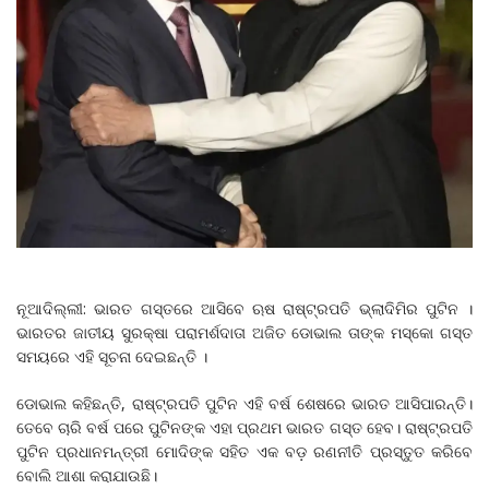
ନୂଆଦିଲ୍ଲୀ: ଭାରତ ଗସ୍ତରେ ଆସିବେ ଋଷ ରାଷ୍ଟ୍ରପତି ଭ୍ଲାଦିମିର ପୁଟିନ ।
ଭାରତର ଜାତୀୟ ସୁରକ୍ଷା ପରାମର୍ଶଦାତା ଅଜିତ ଡୋଭାଲ ତାଙ୍କ ମସ୍କୋ ଗସ୍ତ
ସମୟରେ ଏହି ସୂଚନା ଦେଇଛନ୍ତି ।
ଡୋଭାଲ କହିଛନ୍ତି, ରାଷ୍ଟ୍ରପତି ପୁଟିନ ଏହି ବର୍ଷ ଶେଷରେ ଭାରତ ଆସିପାରନ୍ତି।
ତେବେ ଚାରି ବର୍ଷ ପରେ ପୁଟିନଙ୍କ ଏହା ପ୍ରଥମ ଭାରତ ଗସ୍ତ ହେବ। ରାଷ୍ଟ୍ରପତି
ପୁଟିନ ପ୍ରଧାନମନ୍ତ୍ରୀ ମୋଦିଙ୍କ ସହିତ ଏକ ବଡ଼ ରଣନୀତି ପ୍ରସ୍ତୁତ କରିବେ
ବୋଲି ଆଶା କରାଯାଉଛି।