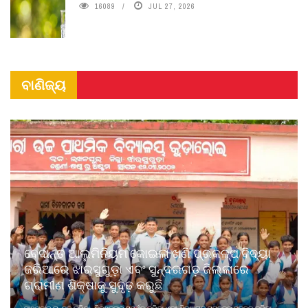
16089
JUL 27, 2026
ବାଣିଜ୍ୟ
ବେଦାନ୍ତ ଆଲୁମିନିୟମ କୋଇଲା ଖଣି ପ୍ରକଳ୍ପ ବିଦ୍ୟା
ଜରିଆରେ ଝାରସୁଗୁଡ଼ା ଏବଂ ସୁନ୍ଦରଗଡ଼ ଜିଲ୍ଲାରେ
ଗ୍ରାମୀଣ ଶିକ୍ଷାକୁ ସୁଦୃଢ଼ କରୁଛି