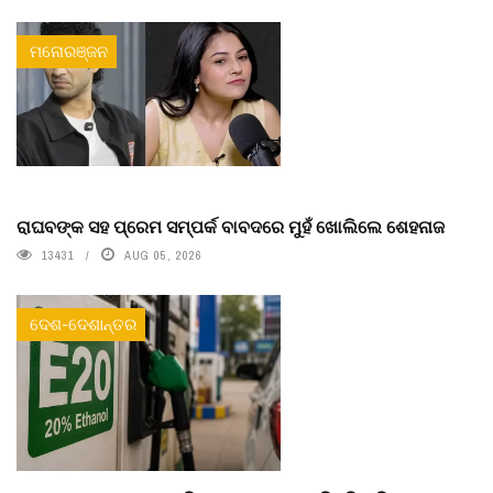
ମନୋରଞ୍ଜନ
ରାଘବଙ୍କ ସହ ପ୍ରେମ ସମ୍ପର୍କ ବାବଦରେ ମୁହଁ ଖୋଲିଲେ ଶେହନାଜ
13431
AUG 05, 2026
ଦେଶ-ଦେଶାନ୍ତର