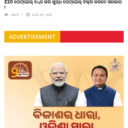
E20 ପେଟ୍ରୋଲ୍ ବନ୍ଦ କରି ଶୁଦ୍ଧ ପେଟ୍ରୋଲ୍ ବିକ୍ରି କରିବେ ସରକାର
!
14675
AUG 04, 2026
ADVERTISEMENT