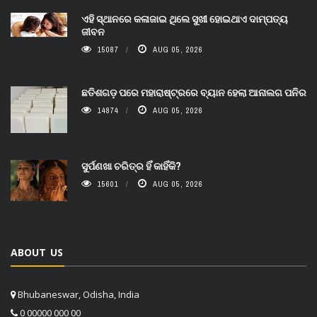
ଏହି ସ୍ଥାନରେ କଳାଜାଇ ଥିଲେ ସୁଖୀ ହୋଇଥାଏ ଦାମ୍ପତ୍ୟ
ଜୀବନ
15087
AUG 05, 2026
ଛତିଶଗଡ଼ ପରେ ମହାରାଷ୍ଟ୍ରରେ ବ୍ୟାନ ହେଲା ଆନାଲଗ ପନିର
14874
AUG 05, 2026
ସୁର୍ପଣଖା ଚରିତ୍ର ହିଁ କାହିଁକି?
15601
AUG 05, 2026
ABOUT US
Bhubaneswar, Odisha, India
0 00000 000 00