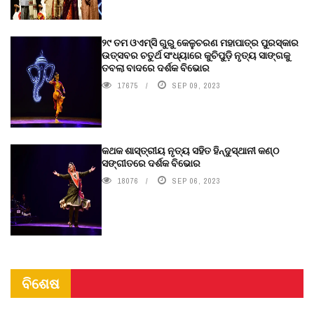
୨୯ ତମ ଓଏମ୍‌ସି ଗୁରୁ କେଳୁଚରଣ ମହାପାତ୍ର ପୁରସ୍କାର
ଉତ୍ସବର ଚତୁର୍ଥ ସଂଧ୍ୟାରେ କୁଚିପୁଡ଼ି ନୃତ୍ୟ ସାଙ୍ଗକୁ
ତବଲା ବାଦରେ ଦର୍ଶକ ବିଭୋର
17675
SEP 09, 2023
କଥକ ଶାସ୍ତ୍ରୀୟ ନୃତ୍ୟ ସହିତ ହିନ୍ଦୁସ୍ଥାନୀ କଣ୍ଠ
ସଙ୍ଗୀତରେ ଦର୍ଶକ ବିଭୋର
18076
SEP 06, 2023
ବିଶେଷ