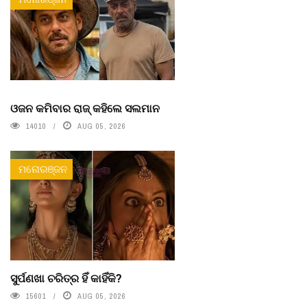
ଓଜନ କମିବାର ରାଜ୍ କହିଲେ ସଲମାନ
14010
AUG 05, 2026
ମନୋରଞ୍ଜନ
ସୁର୍ପଣଖା ଚରିତ୍ର ହିଁ କାହିଁକି?
15601
AUG 05, 2026