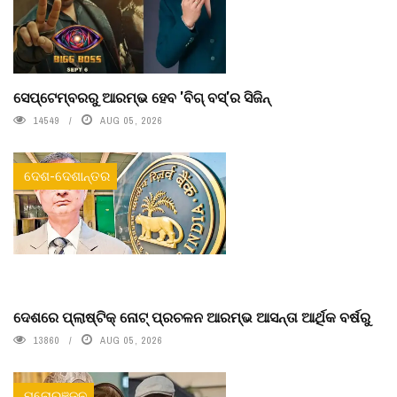
ସେପ୍ଟେମ୍ବରରୁ ଆରମ୍ଭ ହେବ 'ବିଗ୍ ବସ୍'ର ସିଜିନ୍
14549
AUG 05, 2026
ଦେଶ-ଦେଶାନ୍ତର
ଦେଶରେ ପ୍ଲାଷ୍ଟିକ୍ ନୋଟ୍‌ ପ୍ରଚଳନ ଆରମ୍ଭ ଆସନ୍ତା ଆର୍ଥିକ ବର୍ଷରୁ
13860
AUG 05, 2026
ମନୋରଞ୍ଜନ