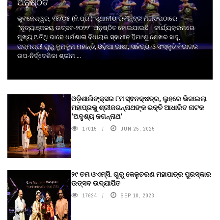
ଅନୁଷ୍ଠିତ
ଭୁବନେଶ୍ୱର, ୧୫/୦୫ (ନି.ପ୍ର.): ସ୍ଥାନୀୟ ରବୀନ୍ଦ୍ର ମଣ୍ଡପଠାରେ
"ନୃତ୍ୟାଞ୍ଜଳୟ ଉତ୍ସବ-୨୦୨୨" ଅନୁଷ୍ଠିତ ହୋଇଯାଇଛି । କାର୍ଯ୍ୟକ୍ରମରେ
ମୁଖ୍ୟ ଅତିଥି ଭାବେ ଧର୍ମଶାଳା ବିଧାୟକ ସ୍ଵାଧୀନ ହିମାଂଶୁ ଶେଖର ସାହୁ,
ପଦ୍ମଶ୍ରୀ ଗୁରୁ କୁମକୁମ ମହାନ୍ତି, ଓଡ଼ିଆ ଭାଷା, ସାହିତ୍ୟ ଓ ସଂସ୍କୃତି ବିଭାଗର
ଉପ-ନିର୍ଦ୍ଦେଶିକା ଶ୍ରୀମ ...
ଓଡ଼ିଶାଲିଙ୍କ୍ସର ୮ମ ସ୍ଵନକ୍ଷତ୍ର, ଲୁହରେ ଭିଜାଇଲା
ମହାପ୍ରଭୁ ଶ୍ରୀଜଗନ୍ନାଥଙ୍କ ଭକ୍ତି ଆଧାରିତ ନାଟକ
‘ଅଦୃଶ୍ୟ ଜଗନ୍ନାଥ‘
17015
JUN 25, 2025
୨୯ ତମ ଓଏମ୍‌ସି. ଗୁରୁ କେଳୁଚରଣ ମହାପାତ୍ର ପୁରସ୍କାର
ଉତ୍ସବ ଉଦ୍‍ଯାପିତ
17624
SEP 10, 2023