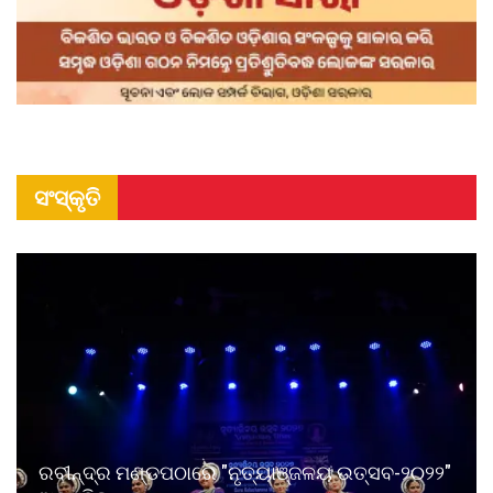
ସଂସ୍କୃତି
ରବୀନ୍ଦ୍ର ମଣ୍ଡପଠାରେ "ନୃତ୍ୟାଞ୍ଜଳୟ ଉତ୍ସବ-୨୦୨୨"