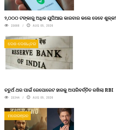
୨,୦୦୦ ଟଙ୍କାରୁ ଅଧିକ ୟୁପିଆଇ କାରବାର କଲେ ଦେବେ ଶୁଳ୍କ!
15666
AUG 05, 2026
ଦେଶ-ଦେଶାନ୍ତର
ଚତୁର୍ଥ ଥର ପାଇଁ ରେପୋରେଟ ହାରକୁ ଅପରିବର୍ତ୍ତିତ ରଖିଲା RBI
15344
AUG 05, 2026
ମନୋରଞ୍ଜନ