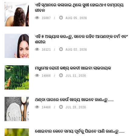
ଏହି ସ୍ଥାନରେ କଳାଜାଇ ଥିଲେ ସୁଖୀ ହୋଇଥାଏ ଦାମ୍ପତ୍ୟ
ଜୀବନ
15087
AUG 05, 2026
ଏହି ୫ ଅଭ୍ୟାସ କରନ୍ତୁ, ସତେଜ ରହିବ ଆପଣଙ୍କ ଚର୍ମ ଏବଂ
ଶରୀର
16121
AUG 02, 2026
ମଧୁମେହ ରୋଗୀ କଞ୍ଚା କଳଦୀ ଖାଇବା ଲାଭଦାୟକ
14966
JUL 31, 2026
ଥଣ୍ଡା ପାଗରେ କେଉଁ ଖାଦ୍ୟ ଖାଇବେ ଜାଣନ୍ତୁ.....
14466
JUL 28, 2026
ଶୋଇବାର କେତେ ସମୟ ପୂର୍ବରୁ ପିଇବେ ପାଣି ଜାଣନ୍ତୁ.....