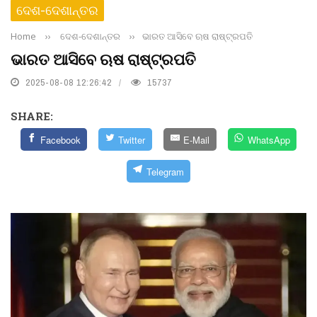
ଦେଶ-ଦେଶାନ୍ତର
Home
››
ଦେଶ-ଦେଶାନ୍ତର
››
ଭାରତ ଆସିବେ ଋଷ ରାଷ୍ଟ୍ରପତି
ଭାରତ ଆସିବେ ଋଷ ରାଷ୍ଟ୍ରପତି
2025-08-08 12:26:42
15737
SHARE:
Facebook
Twitter
E-Mail
WhatsApp
Telegram