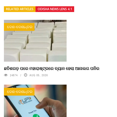
RELATED ARTICLES
ODISHA NEWS LENS 4.1
ଦେଶ-ଦେଶାନ୍ତର
ଛତିଶଗଡ଼ ପରେ ମହାରାଷ୍ଟ୍ରରେ ବ୍ୟାନ ହେଲା ଆନାଲଗ ପନିର
14874
AUG 05, 2026
ଦେଶ-ଦେଶାନ୍ତର