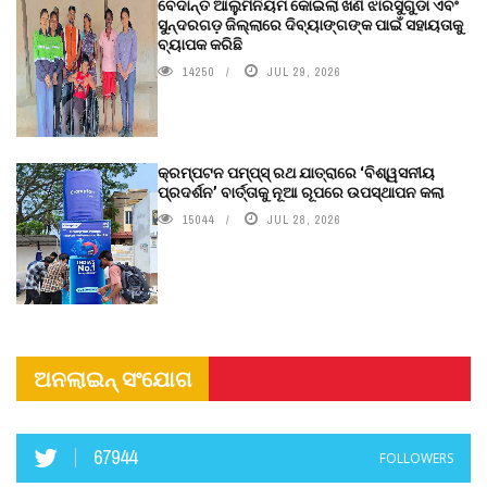
ବେଦାନ୍ତ ଆଲୁମିନିୟମ କୋଇଲା ଖଣି ଝାରସୁଗୁଡା ଏବଂ
ସୁନ୍ଦରଗଡ଼ ଜିଲ୍ଲାରେ ଦିବ୍ୟାଙ୍ଗଙ୍କ ପାଇଁ ସହାୟତାକୁ
ବ୍ୟାପକ କରିଛି
14250
JUL 29, 2026
କ୍ରମ୍ପଟନ ପମ୍ପ୍‌ସ୍‌ ରଥ ଯାତ୍ରାରେ ‘ବିଶ୍ୱସନୀୟ
ପ୍ରଦର୍ଶନ’ ବାର୍ତ୍ତାକୁ ନୂଆ ରୂପରେ ଉପସ୍ଥାପନ କଲା
15044
JUL 28, 2026
ଅନଲାଇନ୍ ସଂଯୋଗ
67944
FOLLOWERS