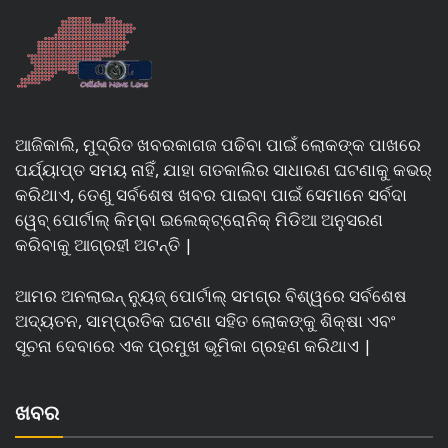
ଆଜିକାଲି, ମୁଦ୍ରିତ ଖବରକାଗଜ ପଢିବା ପାଇଁ ଲୋକଙ୍କ ପାଖରେ
ପର୍ଯ୍ୟାପ୍ତ ସମୟ ନାହିଁ, ଯାହା ଗତକାଲିର ସାଧାରଣ ଘଟଣାକୁ କଭର୍
କରିଥାଏ, ତେଣୁ ସର୍ବଶେଷ ଖବର ପାଇବା ପାଇଁ ସେମାନେ ସର୍ବଦା
ୱେବ୍ ପୋର୍ଟାଲ୍ କିମ୍ବା ଇଲେକ୍ଟ୍ରୋନିକ୍ ମିଡିଆ ଅନୁସରଣ
କରିବାକୁ ଆଗ୍ରହୀ ଅଟନ୍ତି |
ଆମର ଅନଲାଇନ୍ ନ୍ୟୁଜ୍ ପୋର୍ଟାଲ୍ ସମଗ୍ର ବିଶ୍ୱରେ ସର୍ବଶେଷ
ଅଦ୍ୟତନ, ସାମ୍ପ୍ରତିକ ଘଟଣା ସହିତ ଲୋକଙ୍କୁ ଶିକ୍ଷା ଏବଂ
ସୂଚନା ଦେବାରେ ଏକ ପ୍ରମୁଖ ଭୂମିକା ଗ୍ରହଣ କରିଥାଏ |
ଖବର