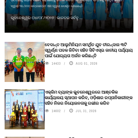
ପାଠପଢାକୁ ଉନ୍ନତ କରିବା, ଶିକ୍ଷକଙ୍କୁ ସମର୍ଥନ କରିବା ଏବଂ ଶିକ୍ଷାଗତ ସମ୍ବଳକୁ ମଜବୁତ କରିବା
ଦ୍ୱାରା ୨୫,୦୦୦ ଛାତ୍ରଛାତ୍ରୀ ଏହା ଦ୍ୱାରା ଉପକୃତ ହୋଇଛନ୍ତି
ଭୁବନେଶ୍ୱର ୦୪/୦୮/୨୦୨୬ : ଭାରତର ସର୍ବବୃ ...
ବେଦାନ୍ତ ଆଲୁମିନିୟମ ସମର୍ଥିତ ଯୁବ ତୀରନ୍ଦାଜ ୩ଟି
ସ୍ୱର୍ଣ୍ଣ ପଦକ ଜିତିବା ସହିତ ସିବିଏସ୍ଇ ଜାତୀୟ ପର୍ଯ୍ୟାୟ
ପାଇଁ ଯୋଗ୍ୟତା ଅର୍ଜନ କରିଛନ୍ତି
14433
AUG 01, 2026
ଏକ୍ଜିମ ବ୍ୟାଙ୍କ ଭୁବନେଶ୍ୱରରେ ଆଞ୍ଚଳିକ
କାର୍ଯ୍ୟାଳୟ ସ୍ଥାପନ କରିବ, ଓଡ଼ିଶାର ରପ୍ତାନିକାରୀଙ୍କ
ସହିତ ନିଜର ନିୟୋଜନତାକୁ ଗଭୀର କରିବ
14602
JUL 31, 2026