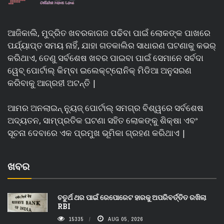
ଆଜିକାଲି, ମୁଦ୍ରିତ ଖବରକାଗଜ ପଢିବା ପାଇଁ ଲୋକଙ୍କ ପାଖରେ
ପର୍ଯ୍ୟାପ୍ତ ସମୟ ନାହିଁ, ଯାହା ଗତକାଲିର ସାଧାରଣ ଘଟଣାକୁ କଭର୍
କରିଥାଏ, ତେଣୁ ସର୍ବଶେଷ ଖବର ପାଇବା ପାଇଁ ସେମାନେ ସର୍ବଦା
ୱେବ୍ ପୋର୍ଟାଲ୍ କିମ୍ବା ଇଲେକ୍ଟ୍ରୋନିକ୍ ମିଡିଆ ଅନୁସରଣ
କରିବାକୁ ଆଗ୍ରହୀ ଅଟନ୍ତି |
ଆମର ଅନଲାଇନ୍ ନ୍ୟୁଜ୍ ପୋର୍ଟାଲ୍ ସମଗ୍ର ବିଶ୍ୱରେ ସର୍ବଶେଷ
ଅଦ୍ୟତନ, ସାମ୍ପ୍ରତିକ ଘଟଣା ସହିତ ଲୋକଙ୍କୁ ଶିକ୍ଷା ଏବଂ
ସୂଚନା ଦେବାରେ ଏକ ପ୍ରମୁଖ ଭୂମିକା ଗ୍ରହଣ କରିଥାଏ |
ଖବର
ଚତୁର୍ଥ ଥର ପାଇଁ ରେପୋରେଟ ହାରକୁ ଅପରିବର୍ତ୍ତିତ ରଖିଲା
RBI
15335
AUG 05, 2026