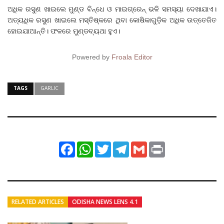
ଅଧିକ ରସୁଣ ଖାଇଲେ ମୁଣ୍ଡ ବିନ୍ଧେ ଓ ମାଇଗ୍ରେନ୍ ଭଳି ସମସ୍ୟା ଦେଖାଯାଏ।
ଅତ୍ୟଧିକ ରସୁଣ ଖାଇଲେ ମସ୍ତିଷ୍କରେ ଥିବା କୋଷିକାଗୁଡ଼ିକ ଅଧିକ ଉତ୍ତେଜିତ
ହୋଇଯାଆନ୍ତି। ଫଳରେ ମୁଣ୍ଡବ୍ୟଥା ହୁଏ।
Powered by
Froala Editor
TAGS
GARLIC
Facebook
WhatsApp
Twitter
Telegram
Gmail
Print
RELATED ARTICLES
ODISHA NEWS LENS 4.1