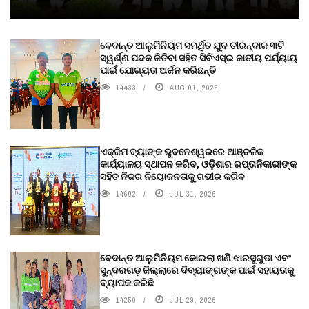
ବେଦାନ୍ତ ଆଲୁମିନିୟମ ସମର୍ଥିତ ଯୁବ ତୀରନ୍ଦାଜ ୩ଟି
ସ୍ୱର୍ଣ୍ଣ ପଦକ ଜିତିବା ସହିତ ସିବିଏସ୍ଇ ଜାତୀୟ ପର୍ଯ୍ୟାୟ
ପାଇଁ ଯୋଗ୍ୟତା ଅର୍ଜନ କରିଛନ୍ତି
14433
AUG 01, 2026
ଏକ୍ଜିମ ବ୍ୟାଙ୍କ ଭୁବନେଶ୍ୱରରେ ଆଞ୍ଚଳିକ
କାର୍ଯ୍ୟାଳୟ ସ୍ଥାପନ କରିବ, ଓଡ଼ିଶାର ରପ୍ତାନିକାରୀଙ୍କ
ସହିତ ନିଜର ନିୟୋଜନତାକୁ ଗଭୀର କରିବ
14602
JUL 31, 2026
ବେଦାନ୍ତ ଆଲୁମିନିୟମ କୋଇଲା ଖଣି ଝାରସୁଗୁଡା ଏବଂ
ସୁନ୍ଦରଗଡ଼ ଜିଲ୍ଲାରେ ଦିବ୍ୟାଙ୍ଗଙ୍କ ପାଇଁ ସହାୟତାକୁ
ବ୍ୟାପକ କରିଛି
14250
JUL 29, 2026