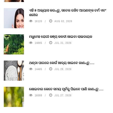
ଏହି ୫ ଅଭ୍ୟାସ କରନ୍ତୁ, ସତେଜ ରହିବ ଆପଣଙ୍କ ଚର୍ମ ଏବଂ
ଶରୀର
16120
AUG 02, 2026
ମଧୁମେହ ରୋଗୀ କଞ୍ଚା କଳଦୀ ଖାଇବା ଲାଭଦାୟକ
14965
JUL 31, 2026
ଥଣ୍ଡା ପାଗରେ କେଉଁ ଖାଦ୍ୟ ଖାଇବେ ଜାଣନ୍ତୁ.....
14465
JUL 28, 2026
ଶୋଇବାର କେତେ ସମୟ ପୂର୍ବରୁ ପିଇବେ ପାଣି ଜାଣନ୍ତୁ.....
16088
JUL 27, 2026