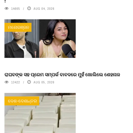
!
14665
AUG 04, 2026
ମନୋରଞ୍ଜନ
ରାଘବଙ୍କ ସହ ପ୍ରେମ ସମ୍ପର୍କ ବାବଦରେ ମୁହଁ ଖୋଲିଲେ ଶେହନାଜ
13422
AUG 05, 2026
ଦେଶ-ଦେଶାନ୍ତର