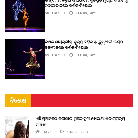
ତବଲା ବାଦରେ ଦର୍ଶକ ବିଭୋର
17675
SEP 09, 2023
କଥକ ଶାସ୍ତ୍ରୀୟ ନୃତ୍ୟ ସହିତ ହିନ୍ଦୁସ୍ଥାନୀ କଣ୍ଠ
ସଙ୍ଗୀତରେ ଦର୍ଶକ ବିଭୋର
18076
SEP 06, 2023
ବିଶେଷ
ଏହି ସ୍ଥାନରେ କଳାଜାଇ ଥିଲେ ସୁଖୀ ହୋଇଥାଏ ଦାମ୍ପତ୍ୟ
ଜୀବନ
15078
AUG 05, 2026