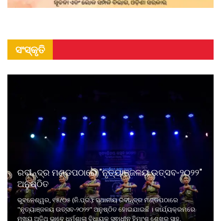
ସଂସ୍କୃତି
ରବୀନ୍ଦ୍ର ମଣ୍ଡପଠାରେ "ନୃତ୍ୟାଞ୍ଜଳୟ ଉତ୍ସବ-୨୦୨୨"
ଅନୁଷ୍ଠିତ
ଭୁବନେଶ୍ୱର, ୧୫/୦୫ (ନି.ପ୍ର.): ସ୍ଥାନୀୟ ରବୀନ୍ଦ୍ର ମଣ୍ଡପଠାରେ
"ନୃତ୍ୟାଞ୍ଜଳୟ ଉତ୍ସବ-୨୦୨୨" ଅନୁଷ୍ଠିତ ହୋଇଯାଇଛି । କାର୍ଯ୍ୟକ୍ରମରେ
ମୁଖ୍ୟ ଅତିଥି ଭାବେ ଧର୍ମଶାଳା ବିଧାୟକ ସ୍ଵାଧୀନ ହିମାଂଶୁ ଶେଖର ସାହୁ,