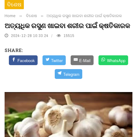
ବିଶେଷ
Home
››
ବିଶେଷ
››
ଅତ୍ୟଧିକ ରସୁଣ ଖାଇବା ଶରୀର ପାଇଁ କ୍ଷତିକାରକ
ଅତ୍ୟଧିକ ରସୁଣ ଖାଇବା ଶରୀର ପାଇଁ କ୍ଷତିକାରକ
2024-12-28 10:33:24
15515
SHARE:
Facebook
Twitter
E-Mail
WhatsApp
Telegram