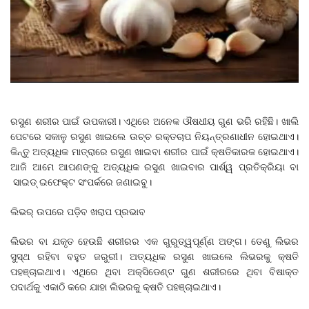
ରସୁଣ ଶରୀର ପାଇଁ ଉପକାରୀ। ଏଥିରେ ଅନେକ ଔଷଧୀୟ ଗୁଣ ଭରି ରହିଛି। ଖାଲି
ପେଟରେ ସକାଳୁ ରସୁଣ ଖାଇଲେ ଉଚ୍ଚ ରକ୍ତଚାପ ନିୟନ୍ତ୍ରଣାଧୀନ ହୋଇଥାଏ।
କିନ୍ତୁ ଅତ୍ୟଧିକ ମାତ୍ରାରେ ରସୁଣ ଖାଇବା ଶରୀର ପାଇଁ କ୍ଷତିକାରକ ହୋଇଥାଏ।
ଆଜି ଆମେ ଆପଣଙ୍କୁ ଅତ୍ୟଧିକ ରସୁଣ ଖାଇବାର ପାର୍ଶ୍ୱ ପ୍ରତିକ୍ରିୟା ବା
ସାଇଡ୍ ଇଫେକ୍ଟ ସଂପର୍କରେ ଜଣାଇବୁ।
ଲିଭର୍‌ ଉପରେ ପଡ଼ିବ ଖରାପ ପ୍ରଭାବ
ଲିଭର ବା ଯକୃତ ହେଉଛି ଶରୀରର ଏକ ଗୁରୁତ୍ୱପୂର୍ଣ୍ଣ ଅଙ୍ଗ। ତେଣୁ ଲିଭର
ସୁସ୍ଥ ରହିବା ବହୁତ ଜରୁରୀ। ଅତ୍ୟଧିକ ରସୁଣ ଖାଇଲେ ଲିଭରକୁ କ୍ଷତି
ପହଞ୍ଚାଇଥାଏ। ଏଥିରେ ଥିବା ଅକ୍ସିଡେଣ୍ଟ ଗୁଣ ଶରୀରରେ ଥିବା ବିଷାକ୍ତ
ପଦାର୍ଥକୁ ଏକାଠି କରେ ଯାହା ଲିଭରକୁ କ୍ଷତି ପହଞ୍ଚାଇଥାଏ।