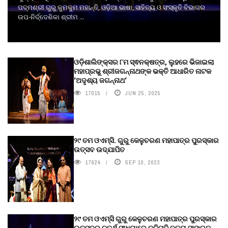
ପଦ୍ମଶ୍ରୀ ଗୁରୁ କୁମକୁମ ମହାନ୍ତି, ଓଡ଼ିଆ ଭାଷା, ସାହିତ୍ୟ ଓ ସଂସ୍କୃତି ବିଭାଗର
ଉପ-ନିର୍ଦ୍ଦେଶିକା ଶ୍ରୀମ ...
ଓଡ଼ିଶାଲିଙ୍କ୍ସର ୮ମ ସ୍ଵନକ୍ଷତ୍ର, ଲୁହରେ ଭିଜାଇଲା
ମହାପ୍ରଭୁ ଶ୍ରୀଜଗନ୍ନାଥଙ୍କ ଭକ୍ତି ଆଧାରିତ ନାଟକ
‘ଅଦୃଶ୍ୟ ଜଗନ୍ନାଥ‘
17015
JUN 25, 2025
୨୯ ତମ ଓଏମ୍‌ସି. ଗୁରୁ କେଳୁଚରଣ ମହାପାତ୍ର ପୁରସ୍କାର
ଉତ୍ସବ ଉଦ୍‍ଯାପିତ
17624
SEP 10, 2023
୨୯ ତମ ଓଏମ୍‌ସି ଗୁରୁ କେଳୁଚରଣ ମହାପାତ୍ର ପୁରସ୍କାର
ଉତ୍ସବର ଚତୁର୍ଥ ସଂଧ୍ୟାରେ କୁଚିପୁଡ଼ି ନୃତ୍ୟ ସାଙ୍ଗକୁ