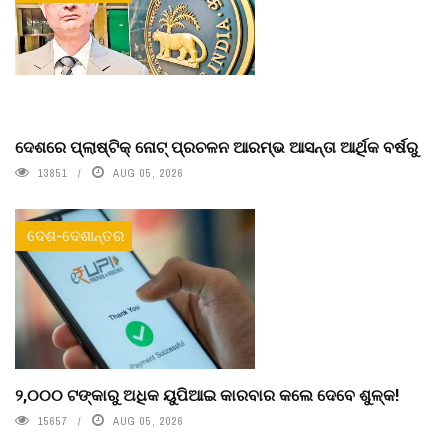
ଦେଶରେ ପ୍ଲାଷ୍ଟିକ୍ ନୋଟ୍‌ ପ୍ରଚଳନ ଆରମ୍ଭ ଆସନ୍ତା ଆର୍ଥିକ ବର୍ଷରୁ
13851
AUG 05, 2026
ଦେଶ-ଦେଶାନ୍ତର
୨,୦୦୦ ଟଙ୍କାରୁ ଅଧିକ ୟୁପିଆଇ କାରବାର କଲେ ଦେବେ ଶୁଳ୍କ!
15657
AUG 05, 2026