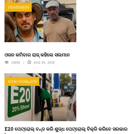
ମନୋରଞ୍ଜନ
ଓଜନ କମିବାର ରାଜ୍ କହିଲେ ସଲମାନ
14000
AUG 05, 2026
ଦେଶ-ଦେଶାନ୍ତର
E20 ପେଟ୍ରୋଲ୍ ବନ୍ଦ କରି ଶୁଦ୍ଧ ପେଟ୍ରୋଲ୍ ବିକ୍ରି କରିବେ ସରକାର