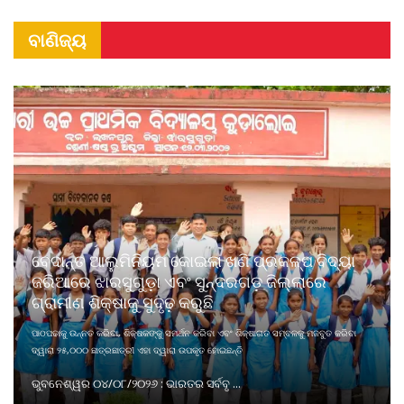
ବାଣିଜ୍ୟ
ବେଦାନ୍ତ ଆଲୁମିନିୟମ କୋଇଲା ଖଣି ପ୍ରକଳ୍ପ ବିଦ୍ୟା
ଜରିଆରେ ଝାରସୁଗୁଡ଼ା ଏବଂ ସୁନ୍ଦରଗଡ଼ ଜିଲ୍ଲାରେ
ଗ୍ରାମୀଣ ଶିକ୍ଷାକୁ ସୁଦୃଢ଼ କରୁଛି
ପାଠପଢାକୁ ଉନ୍ନତ କରିବା, ଶିକ୍ଷକଙ୍କୁ ସମର୍ଥନ କରିବା ଏବଂ ଶିକ୍ଷାଗତ ସମ୍ବଳକୁ ମଜବୁତ କରିବା
ଦ୍ୱାରା ୨୫,୦୦୦ ଛାତ୍ରଛାତ୍ରୀ ଏହା ଦ୍ୱାରା ଉପକୃତ ହୋଇଛନ୍ତି
ଭୁବନେଶ୍ୱର ୦୪/୦୮/୨୦୨୬ : ଭାରତର ସର୍ବବୃ ...