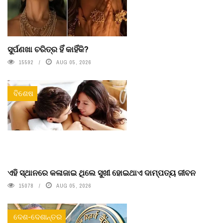
ସୁର୍ପଣଖା ଚରିତ୍ର ହିଁ କାହିଁକି?
15592
AUG 05, 2026
ବିଶେଷ
ଏହି ସ୍ଥାନରେ କଳାଜାଇ ଥିଲେ ସୁଖୀ ହୋଇଥାଏ ଦାମ୍ପତ୍ୟ ଜୀବନ
15078
AUG 05, 2026
ଦେଶ-ଦେଶାନ୍ତର