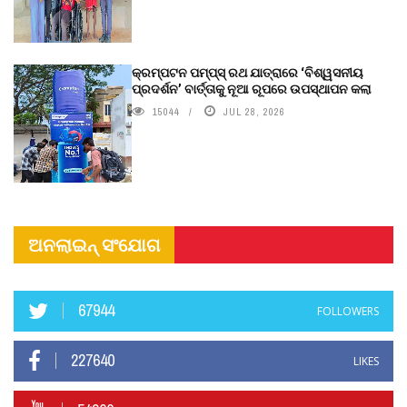
କ୍ରମ୍ପଟନ ପମ୍ପ୍‌ସ୍‌ ରଥ ଯାତ୍ରାରେ ‘ବିଶ୍ୱସନୀୟ
ପ୍ରଦର୍ଶନ’ ବାର୍ତ୍ତାକୁ ନୂଆ ରୂପରେ ଉପସ୍ଥାପନ କଲା
15044
JUL 28, 2026
ଅନଲାଇନ୍ ସଂଯୋଗ
67944
FOLLOWERS
227640
LIKES