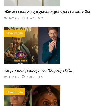
ଛତିଶଗଡ଼ ପରେ ମହାରାଷ୍ଟ୍ରରେ ବ୍ୟାନ ହେଲା ଆନାଲଗ ପନିର
14864
AUG 05, 2026
ମନୋରଞ୍ଜନ
ସେପ୍ଟେମ୍ବରରୁ ଆରମ୍ଭ ହେବ 'ବିଗ୍ ବସ୍'ର ସିଜିନ୍
14540
AUG 05, 2026
ମନୋରଞ୍ଜନ