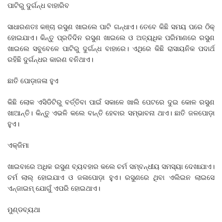
ପାଟିରୁ ଦୁର୍ଗନ୍ଧ ବାହାରିବ
ସାଧାରଣତଃ କଞ୍ଚା ରସୁଣ ଖାଇଲେ ପାଟି ଗନ୍ଧାଏ। ତେବେ କିଛି ସମୟ ପରେ ଠିକ୍
ହୋଇଯାଏ। କିନ୍ତୁ ପ୍ରତିଦିନ ରସୁଣ ଖାଇଲେ ଓ ଅତ୍ୟଧିକ ପରିମାଣରେ ରସୁଣ
ଖାଇଲେ ସବୁବେଳେ ପାଟିରୁ ଦୁର୍ଗନ୍ଧ ବାହାରେ। ଏଥିରେ କିଛି ରାସାୟନିକ ପଦାର୍ଥ
ରହିଛି ଦୁର୍ଗନ୍ଧର କାରଣ ବନିଥାଏ।
ଛାତି ପୋଡ଼ାଜଳା ହୁଏ
କିଛି ଲୋକ ଏସିଡିଟିରୁ ବର୍ତ୍ତିବା ପାଇଁ ସକାଳେ ଖାଲି ପେଟରେ ଦୁଇ କୋଳ ରସୁଣ
ଖାଆନ୍ତି। କିନ୍ତୁ ଏଭଳି କଲେ ବାନ୍ତି ହେବାର ସମ୍ଭାବନା ଥାଏ। ଛାତି ଜଳପୋଡ଼ା
ହୁଏ।
ଏକ୍‌ଜିମା
ଖାଇବାରେ ଅଧିକ ରସୁଣ ବ୍ୟବହାର କଲେ ଚର୍ମ ସମ୍ବନ୍ଧୀୟ ସମସ୍ୟା ଦେଖାଯାଏ।
ଚର୍ମ ଲାଲ୍ ହୋଇଯାଏ ଓ ଜଳାପୋଡ଼ା ହୁଏ। ରସୁଣରେ ଥିବା ଏଲିଇନ ଲାଇସେ
ଏନ୍‌ଜାଇମ୍‌ ଯୋଗୁଁ ଏପରି ହୋଇଥାଏ।
ମୁଣ୍ଡବ୍ୟଥା