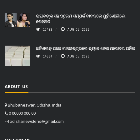
ରାଘବଙ୍କ ସହ ପ୍ରେମ ସମ୍ପର୍କ ବାବଦରେ ମୁହଁ ଖୋଲିଲେ
ଶେହନାଜ
13422
AUG 05, 2026
ଛତିଶଗଡ଼ ପରେ ମହାରାଷ୍ଟ୍ରରେ ବ୍ୟାନ ହେଲା ଆନାଲଗ ପନିର
14864
AUG 05, 2026
ABOUT US
Bhubaneswar, Odisha, India
0 00000 000 00
odishanewslens@gmail.com