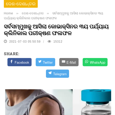
ଦେଶ-ଦେଶାନ୍ତର
Home
››
ଦେଶ-ଦେଶାନ୍ତର
››
ସର୍ବସମ୍ମୁଖକୁ ଆସିଲା କୋଭାକ୍ସିନର ୩ୟ
ପର୍ଯ୍ୟାୟ କ୍ଲିନିକାଲ ପରୀକ୍ଷଣ ଫଳାଫଳ
ସର୍ବସମ୍ମୁଖକୁ ଆସିଲା କୋଭାକ୍ସିନର ୩ୟ ପର୍ଯ୍ୟାୟ
କ୍ଲିନିକାଲ ପରୀକ୍ଷଣ ଫଳାଫଳ
2021-07-03 05:50:59
15312
SHARE:
Facebook
Twitter
E-Mail
WhatsApp
Telegram