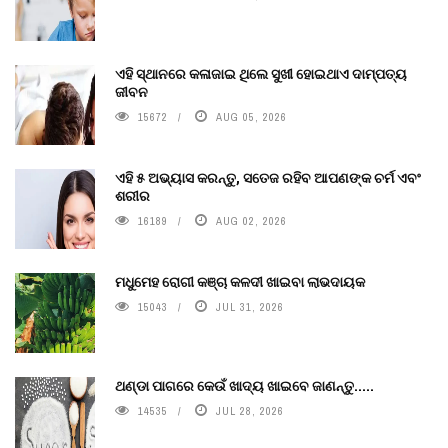
ଏହି ସ୍ଥାନରେ କଳାଜାଇ ଥିଲେ ସୁଖୀ ହୋଇଥାଏ ଦାମ୍ପତ୍ୟ
ଜୀବନ
15672
AUG 05, 2026
ଏହି ୫ ଅଭ୍ୟାସ କରନ୍ତୁ, ସତେଜ ରହିବ ଆପଣଙ୍କ ଚର୍ମ ଏବଂ
ଶରୀର
16189
AUG 02, 2026
ମଧୁମେହ ରୋଗୀ କଞ୍ଚା କଳଦୀ ଖାଇବା ଲାଭଦାୟକ
15043
JUL 31, 2026
ଥଣ୍ଡା ପାଗରେ କେଉଁ ଖାଦ୍ୟ ଖାଇବେ ଜାଣନ୍ତୁ.....
14535
JUL 28, 2026