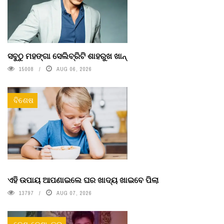
ସବୁଠୁ ମହଙ୍ଗା ସେଲିବ୍ରିଟି ଶାହରୁଖ ଖାନ୍
15008
AUG 06, 2026
ବିଶେଷ
ଏହି ଉପାୟ ଆପଣାଇଲେ ଘର ଖାଦ୍ୟ ଖାଇବେ ପିଲା
13797
AUG 07, 2026