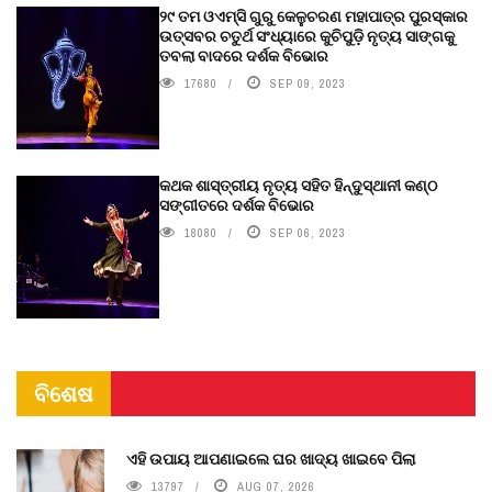
୨୯ ତମ ଓଏମ୍‌ସି ଗୁରୁ କେଳୁଚରଣ ମହାପାତ୍ର ପୁରସ୍କାର
ଉତ୍ସବର ଚତୁର୍ଥ ସଂଧ୍ୟାରେ କୁଚିପୁଡ଼ି ନୃତ୍ୟ ସାଙ୍ଗକୁ
ତବଲା ବାଦରେ ଦର୍ଶକ ବିଭୋର
17680
SEP 09, 2023
କଥକ ଶାସ୍ତ୍ରୀୟ ନୃତ୍ୟ ସହିତ ହିନ୍ଦୁସ୍ଥାନୀ କଣ୍ଠ
ସଙ୍ଗୀତରେ ଦର୍ଶକ ବିଭୋର
18080
SEP 06, 2023
ବିଶେଷ
ଏହି ଉପାୟ ଆପଣାଇଲେ ଘର ଖାଦ୍ୟ ଖାଇବେ ପିଲା
13797
AUG 07, 2026