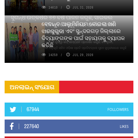
14610
JUL 31, 2026
ସୁଗନ୍ଧ ଉତ୍କର୍ଷର ୭୭ ବର୍ଷ ପାଳନ କରୁଛି, ସାଇକଲ
ବେଦାନ୍ତ ଆଲୁମିନିୟମ କୋଇଲା ଖଣି
ପିୟୋର୍‌ ଅଗରବତୀ ଭୁବନେଶ୍ୱରରେ ପାର୍ବଣ କାଳୀନ
ଝାରସୁଗୁଡା ଏବଂ ସୁନ୍ଦରଗଡ଼ ଜିଲ୍ଲାରେ
ନବସୃଜନ ଉନ୍ମୋଚନ କଲା
ଦିବ୍ୟାଙ୍ଗଙ୍କ ପାଇଁ ସହାୟତାକୁ ବ୍ୟାପକ
ବାଉଁଶ ବିହୀନ କଠିନ ଧୂପ ଏବଂ ମେଦିନୀ ଜୁଡୱା କପ୍‌ ସାମ୍ବ୍ରାନି ପ୍ରଦର୍ଶିତ କରୁଛି; ନବସୃଜନ,
କରିଛି
ଦୀର୍ଘସ୍ଥାୟିତା ଏବଂ ଆଧ୍ୟାତ୍ମିକ ଅନୁଭୂତି ସହିତ ଓଡ଼ିଶା ପ୍ରତି ପ୍ରତିବଦ୍ଧତା ପୁନଃ ସୁଦୃଢୀକରଣ କରୁଛି
14259
JUL 29, 2026
ଅନଲାଇନ୍ ସଂଯୋଗ
67944
FOLLOWERS
227640
LIKES