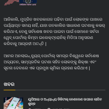
ଆଜିକାଲି, ମୁଦ୍ରିତ ଖବରକାଗଜ ପଢିବା ପାଇଁ ଲୋକଙ୍କ ପାଖରେ
ପର୍ଯ୍ୟାପ୍ତ ସମୟ ନାହିଁ, ଯାହା ଗତକାଲିର ସାଧାରଣ ଘଟଣାକୁ କଭର୍
କରିଥାଏ, ତେଣୁ ସର୍ବଶେଷ ଖବର ପାଇବା ପାଇଁ ସେମାନେ ସର୍ବଦା
ୱେବ୍ ପୋର୍ଟାଲ୍ କିମ୍ବା ଇଲେକ୍ଟ୍ରୋନିକ୍ ମିଡିଆ ଅନୁସରଣ
କରିବାକୁ ଆଗ୍ରହୀ ଅଟନ୍ତି |
ଆମର ଅନଲାଇନ୍ ନ୍ୟୁଜ୍ ପୋର୍ଟାଲ୍ ସମଗ୍ର ବିଶ୍ୱରେ ସର୍ବଶେଷ
ଅଦ୍ୟତନ, ସାମ୍ପ୍ରତିକ ଘଟଣା ସହିତ ଲୋକଙ୍କୁ ଶିକ୍ଷା ଏବଂ
ସୂଚନା ଦେବାରେ ଏକ ପ୍ରମୁଖ ଭୂମିକା ଗ୍ରହଣ କରିଥାଏ |
ଖବର
ୟୁପିଆଇ ଓ ଅନ୍ୟାନ୍ୟ ଡିଜିଟାଲ୍ ନେଣଦେଣ ଉପରେ ଲାଗିବ
ଶୁଳ୍କ