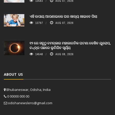
13583
AUG 07, 2026
ଏହି ଉପାୟ ଆପଣାଇଲେ ଘର ଖାଦ୍ୟ ଖାଇବେ ପିଲା
13797
AUG 07, 2026
୧୨ ରେ ସବୁଠୁ ଚମତ୍କାର ମହାଜାଗତିକ ଘଟଣା ଦେଖିବ ୟୁରୋପ,
ଚନ୍ଦ୍ର ପଛରେ ଲୁଚିଯିବ ସୂର୍ଯ୍ୟ
14548
AUG 08, 2026
ABOUT US
Bhubaneswar, Odisha, India
0 00000 000 00
odishanewslens@gmail.com