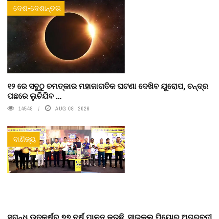
ଦେଶ-ଦେଶାନ୍ତର
୧୨ ରେ ସବୁଠୁ ଚମତ୍କାର ମହାଜାଗତିକ ଘଟଣା ଦେଖିବ ୟୁରୋପ, ଚନ୍ଦ୍ର
ପଛରେ ଲୁଚିଯିବ ...
14548
AUG 08, 2026
ବାଣିଜ୍ୟ
ସୁଗନ୍ଧ ଉତ୍କର୍ଷର ୭୭ ବର୍ଷ ପାଳନ କରୁଛି, ସାଇକଲ ପିୟୋର୍‌ ଅଗରବତୀ