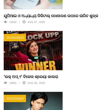
ୟୁପିଆଇ ଓ ଅନ୍ୟାନ୍ୟ ଡିଜିଟାଲ୍ ନେଣଦେଣ ଉପରେ ଲାଗିବ ଶୁଳ୍କ
13583
AUG 07, 2026
ମନୋରଞ୍ଜନ
‘ଲକ୍ ଅପ୍ ୨’ ବିଜେତା ଶ୍ରେୟା କାଲରା
14883
AUG 06, 2026
ମନୋରଞ୍ଜନ