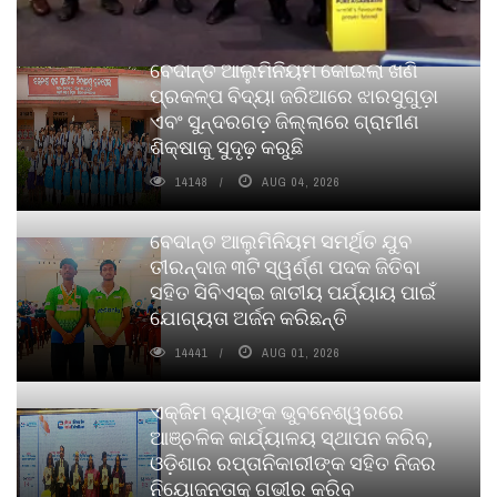
ବେଦାନ୍ତ ଆଲୁମିନିୟମ କୋଇଲା ଖଣି
ପ୍ରକଳ୍ପ ବିଦ୍ୟା ଜରିଆରେ ଝାରସୁଗୁଡ଼ା
ଏବଂ ସୁନ୍ଦରଗଡ଼ ଜିଲ୍ଲାରେ ଗ୍ରାମୀଣ
ଶିକ୍ଷାକୁ ସୁଦୃଢ଼ କରୁଛି
14148
AUG 04, 2026
ବେଦାନ୍ତ ଆଲୁମିନିୟମ ସମର୍ଥିତ ଯୁବ
ତୀରନ୍ଦାଜ ୩ଟି ସ୍ୱର୍ଣ୍ଣ ପଦକ ଜିତିବା
ସହିତ ସିବିଏସ୍ଇ ଜାତୀୟ ପର୍ଯ୍ୟାୟ ପାଇଁ
ଯୋଗ୍ୟତା ଅର୍ଜନ କରିଛନ୍ତି
14441
AUG 01, 2026
ଏକ୍ଜିମ ବ୍ୟାଙ୍କ ଭୁବନେଶ୍ୱରରେ
ଆଞ୍ଚଳିକ କାର୍ଯ୍ୟାଳୟ ସ୍ଥାପନ କରିବ,
ଓଡ଼ିଶାର ରପ୍ତାନିକାରୀଙ୍କ ସହିତ ନିଜର
ନିୟୋଜନତାକୁ ଗଭୀର କରିବ