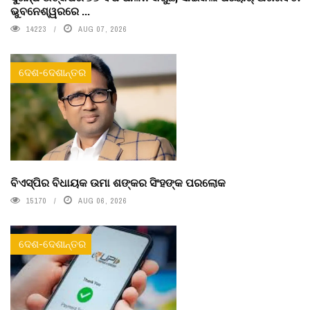
ଭୁବନେଶ୍ୱରରେ ...
14223
AUG 07, 2026
ଦେଶ-ଦେଶାନ୍ତର
ବିଏସ୍‌ପିର ବିଧାୟକ ଉମା ଶଙ୍କର ସିଂହଙ୍କ ପରଲୋକ
15170
AUG 06, 2026
ଦେଶ-ଦେଶାନ୍ତର