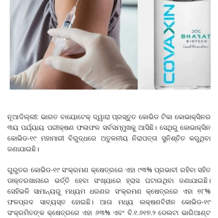
ନୂଆଦିଲ୍ଲୀ: ଭାରତ ବାୟୋଟେକ୍‍ ଦ୍ୱାରା ପ୍ରସ୍ତୁତ କୋଭିଡ ଟିକା କୋଭାକ୍ସିନର
୩ୟ ପର୍ଯ୍ୟାୟ ପରୀକ୍ଷଣ ଫଳାଫଳ ସର୍ବସମ୍ମୁଖକୁ ଆସିଛି। ସେଥିରୁ କୋଭାକ୍ସିନ
କୋଭିଡ-୧୯ ମହାମାରୀ ବିରୁଦ୍ଧରେ ଅତୁଳନୀୟ ନିରାପତ୍ତା ସୁନିଶ୍ଚିତ କରୁଥିବା
ଜଣାଯାଇଛି।
ଗୁରୁତର କୋଭିଡ-୧୯ ସଂକ୍ରମଣ କ୍ଷେତ୍ରରେ ଏହା ୯୩% ପ୍ରଭାବୀ ରହିବା ସହିତ
ଡାକ୍ତରଖାନାରେ ଭର୍ତ୍ତି ହେବା ସଂଖ୍ୟାରେ ହ୍ରାସ ଘଟାଉଥିବା ଜଣାଯାଇଛି।
ସେହିଭଳି ସାମାନ୍ୟରୁ ମଧ୍ୟମ ଧରଣର ସଂକ୍ରମଣ କ୍ଷେତ୍ରରେ ଏହା ୭୮%
ଫଳପ୍ରଦ ସାବ୍ୟସ୍ତ ହୋଇଛି। ଆଉ ମଧ୍ୟ ଲକ୍ଷଣବିହୀନ କୋଭିଡ-୧୯
ସଂକ୍ରମିତଙ୍କ କ୍ଷେତ୍ରରେ ଏହା ୬୩% ଏବଂ ବି.୧.୬୧୭.୨ ଡେଲଟା ଭାରିଆଣ୍ଟ