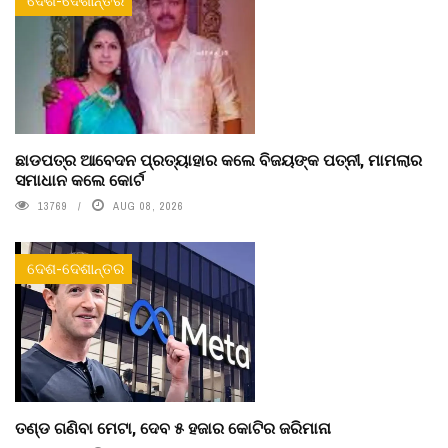
ଦେଶ-ଦେଶାନ୍ତର
ଛାଡପତ୍ର ଆବେଦନ ପ୍ରତ୍ୟାହାର କଲେ ବିଜୟଙ୍କ ପତ୍ନୀ, ମାମଲାର
ସମାଧାନ କଲେ କୋର୍ଟ
13769
AUG 08, 2026
ଦେଶ-ଦେଶାନ୍ତର
ତଣ୍ଡ ଗଣିବା ମେଟା, ଦେବ ୫ ହଜାର କୋଟିର ଜରିମାନା