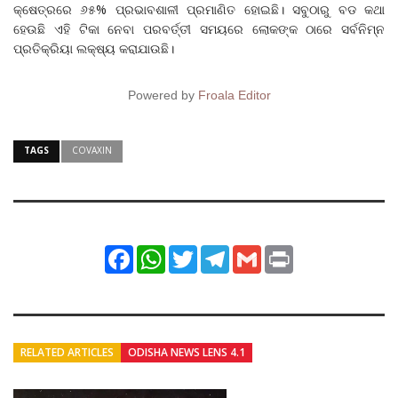
କ୍ଷେତ୍ରରେ ୬୫% ପ୍ରଭାବଶାଳୀ ପ୍ରମାଣିତ ହୋଇଛି। ସବୁଠାରୁ ବଡ କଥା
ହେଉଛି ଏହି ଟିକା ନେବା ପରବର୍ତ୍ତୀ ସମୟରେ ଲୋକଙ୍କ ଠାରେ ସର୍ବନିମ୍ନ
ପ୍ରତିକ୍ରିୟା ଲକ୍ଷ୍ୟ କରାଯାଉଛି।
Powered by
Froala Editor
TAGS
COVAXIN
Facebook
WhatsApp
Twitter
Telegram
Gmail
Print
RELATED ARTICLES
ODISHA NEWS LENS 4.1