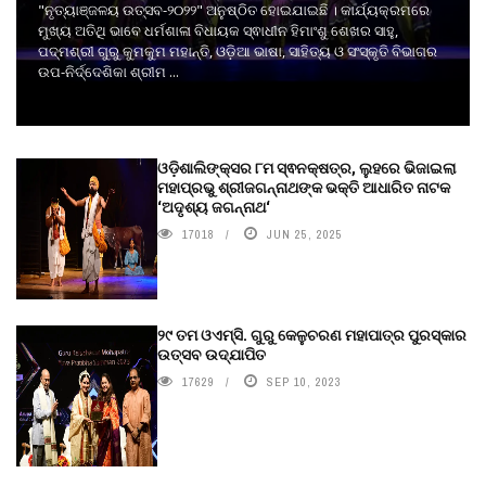
"ନୃତ୍ୟାଞ୍ଜଳୟ ଉତ୍ସବ-୨୦୨୨" ଅନୁଷ୍ଠିତ ହୋଇଯାଇଛି । କାର୍ଯ୍ୟକ୍ରମରେ
ମୁଖ୍ୟ ଅତିଥି ଭାବେ ଧର୍ମଶାଳା ବିଧାୟକ ସ୍ଵାଧୀନ ହିମାଂଶୁ ଶେଖର ସାହୁ,
ପଦ୍ମଶ୍ରୀ ଗୁରୁ କୁମକୁମ ମହାନ୍ତି, ଓଡ଼ିଆ ଭାଷା, ସାହିତ୍ୟ ଓ ସଂସ୍କୃତି ବିଭାଗର
ଉପ-ନିର୍ଦ୍ଦେଶିକା ଶ୍ରୀମ ...
ଓଡ଼ିଶାଲିଙ୍କ୍ସର ୮ମ ସ୍ଵନକ୍ଷତ୍ର, ଲୁହରେ ଭିଜାଇଲା
ମହାପ୍ରଭୁ ଶ୍ରୀଜଗନ୍ନାଥଙ୍କ ଭକ୍ତି ଆଧାରିତ ନାଟକ
‘ଅଦୃଶ୍ୟ ଜଗନ୍ନାଥ‘
17018
JUN 25, 2025
୨୯ ତମ ଓଏମ୍‌ସି. ଗୁରୁ କେଳୁଚରଣ ମହାପାତ୍ର ପୁରସ୍କାର
ଉତ୍ସବ ଉଦ୍‍ଯାପିତ
17629
SEP 10, 2023