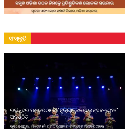
ସଂସ୍କୃତି
ରବୀନ୍ଦ୍ର ମଣ୍ଡପଠାରେ "ନୃତ୍ୟାଞ୍ଜଳୟ ଉତ୍ସବ-୨୦୨୨"
ଅନୁଷ୍ଠିତ
ଭୁବନେଶ୍ୱର, ୧୫/୦୫ (ନି.ପ୍ର.): ସ୍ଥାନୀୟ ରବୀନ୍ଦ୍ର ମଣ୍ଡପଠାରେ