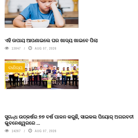
ଏହି ଉପାୟ ଆପଣାଇଲେ ଘର ଖାଦ୍ୟ ଖାଇବେ ପିଲା
13847
AUG 07, 2026
ବାଣିଜ୍ୟ
ସୁଗନ୍ଧ ଉତ୍କର୍ଷର ୭୭ ବର୍ଷ ପାଳନ କରୁଛି, ସାଇକଲ ପିୟୋର୍‌ ଅଗରବତୀ
ଭୁବନେଶ୍ୱରରେ ...
14267
AUG 07, 2026