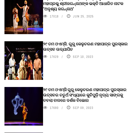
ମହାପ୍ରଭୁ ଶ୍ରୀଜଗନ୍ନାଥଙ୍କ ଭକ୍ତି ଆଧାରିତ ନାଟକ
‘ଅଦୃଶ୍ୟ ଜଗନ୍ନାଥ‘
17018
JUN 25, 2025
୨୯ ତମ ଓଏମ୍‌ସି. ଗୁରୁ କେଳୁଚରଣ ମହାପାତ୍ର ପୁରସ୍କାର
ଉତ୍ସବ ଉଦ୍‍ଯାପିତ
17629
SEP 10, 2023
୨୯ ତମ ଓଏମ୍‌ସି ଗୁରୁ କେଳୁଚରଣ ମହାପାତ୍ର ପୁରସ୍କାର
ଉତ୍ସବର ଚତୁର୍ଥ ସଂଧ୍ୟାରେ କୁଚିପୁଡ଼ି ନୃତ୍ୟ ସାଙ୍ଗକୁ
ତବଲା ବାଦରେ ଦର୍ଶକ ବିଭୋର
17680
SEP 09, 2023