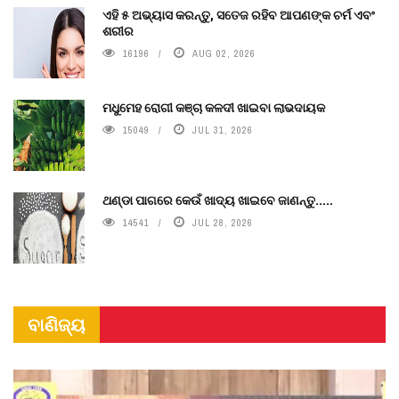
ଏହି ୫ ଅଭ୍ୟାସ କରନ୍ତୁ, ସତେଜ ରହିବ ଆପଣଙ୍କ ଚର୍ମ ଏବଂ
ଶରୀର
16196
AUG 02, 2026
ମଧୁମେହ ରୋଗୀ କଞ୍ଚା କଳଦୀ ଖାଇବା ଲାଭଦାୟକ
15049
JUL 31, 2026
ଥଣ୍ଡା ପାଗରେ କେଉଁ ଖାଦ୍ୟ ଖାଇବେ ଜାଣନ୍ତୁ.....
14541
JUL 28, 2026
ବାଣିଜ୍ୟ