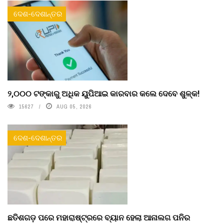
ଦେଶ-ଦେଶାନ୍ତର
୨,୦୦୦ ଟଙ୍କାରୁ ଅଧିକ ୟୁପିଆଇ କାରବାର କଲେ ଦେବେ ଶୁଳ୍କ!
15627
AUG 05, 2026
ଦେଶ-ଦେଶାନ୍ତର
ଛତିଶଗଡ଼ ପରେ ମହାରାଷ୍ଟ୍ରରେ ବ୍ୟାନ ହେଲା ଆନାଲଗ ପନିର