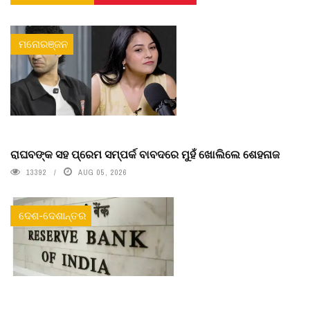
ମନୋରଞ୍ଜନ
ରାଘବଙ୍କ ସହ ପ୍ରେମ ସମ୍ପର୍କ ବାବଦରେ ମୁହଁ ଖୋଲିଲେ ଶେହନାଜ
13392
AUG 05, 2026
ଦେଶ-ଦେଶାନ୍ତର