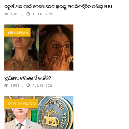
ଚତୁର୍ଥ ଥର ପାଇଁ ରେପୋରେଟ ହାରକୁ ଅପରିବର୍ତ୍ତିତ ରଖିଲା RBI
15305
AUG 05, 2026
ମନୋରଞ୍ଜନ
ସୁର୍ପଣଖା ଚରିତ୍ର ହିଁ କାହିଁକି?
15563
AUG 05, 2026
ଦେଶ-ଦେଶାନ୍ତର