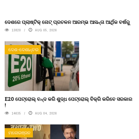
ଦେଶରେ ପ୍ଲାଷ୍ଟିକ୍ ନୋଟ୍‌ ପ୍ରଚଳନ ଆରମ୍ଭ ଆସନ୍ତା ଆର୍ଥିକ ବର୍ଷରୁ
13820
AUG 05, 2026
ଦେଶ-ଦେଶାନ୍ତର
E20 ପେଟ୍ରୋଲ୍ ବନ୍ଦ କରି ଶୁଦ୍ଧ ପେଟ୍ରୋଲ୍ ବିକ୍ରି କରିବେ ସରକାର
!
14635
AUG 04, 2026
ମନୋରଞ୍ଜନ