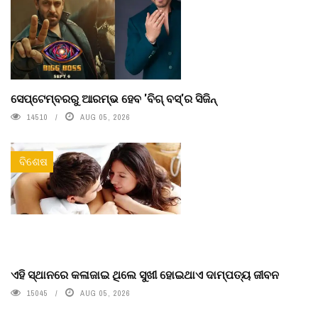
ସେପ୍ଟେମ୍ବରରୁ ଆରମ୍ଭ ହେବ 'ବିଗ୍ ବସ୍'ର ସିଜିନ୍
14510
AUG 05, 2026
ବିଶେଷ
ଏହି ସ୍ଥାନରେ କଳାଜାଇ ଥିଲେ ସୁଖୀ ହୋଇଥାଏ ଦାମ୍ପତ୍ୟ ଜୀବନ
15045
AUG 05, 2026