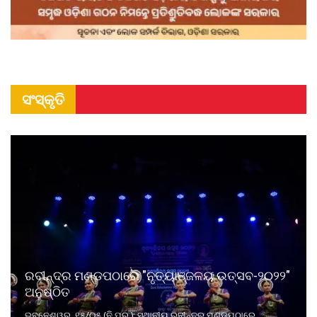
ସଂସ୍କୃତି
ରବୀନ୍ଦ୍ର ମଣ୍ଡପଠାରେ "ନୃତ୍ୟାଞ୍ଜଳୟ ଉତ୍ସବ-୨୦୨୨"
ଅନୁଷ୍ଠିତ
ଭୁବନେଶ୍ୱର, ୧୫/୦୫ (ନି.ପ୍ର.): ସ୍ଥାନୀୟ ରବୀନ୍ଦ୍ର ମଣ୍ଡପଠାରେ