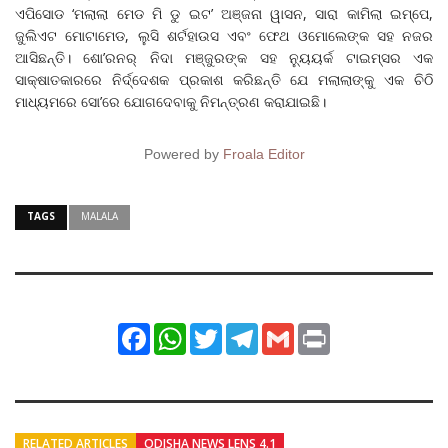
ଏପିସୋଡ ‘ମଲାଲା ମେଡ ମି ଡୁ ଇଟ’ ଅଞ୍ଜନା ୱାସନ, ସାରା କାମିଲା ଇମ୍ପେ,
ଜୁଲିଏଟ ମୋଟାମେଡ, ଲୁସି ଶର୍ଟହାଉସ ଏବଂ ଫେଥ ଓମୋଲେଙ୍କ ସହ ନଜର
ଆସିଛନ୍ତି। ଶୋ’ରନର୍‌ ନିଦା ମଞ୍ଜୁରଙ୍କ ସହ ନ୍ୟୁୟର୍କ ଟାଇମ୍ସର ଏକ
ସାକ୍ଷାତକାରରେ ନିର୍ଦ୍ଦେଶକ ପ୍ରକାଶ କରିଛନ୍ତି ଯେ ମଲାଲାଙ୍କୁ ଏକ ଚିଠି
ମାଧ୍ୟମରେ ସୋ’ରେ ଯୋଗଦେବାକୁ ନିମନ୍ତ୍ରଣ କରାଯାଇଛି।
Powered by
Froala Editor
TAGS
MALALA
Facebook
WhatsApp
Twitter
Telegram
Gmail
Print
RELATED ARTICLES
ODISHA NEWS LENS 4.1