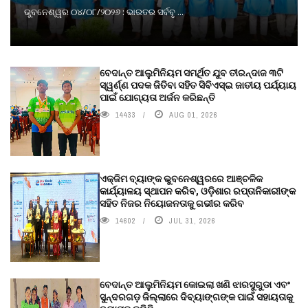
ଭୁବନେଶ୍ୱର ୦୪/୦୮/୨୦୨୬ : ଭାରତର ସର୍ବବୃ ...
ବେଦାନ୍ତ ଆଲୁମିନିୟମ ସମର୍ଥିତ ଯୁବ ତୀରନ୍ଦାଜ ୩ଟି
ସ୍ୱର୍ଣ୍ଣ ପଦକ ଜିତିବା ସହିତ ସିବିଏସ୍ଇ ଜାତୀୟ ପର୍ଯ୍ୟାୟ
ପାଇଁ ଯୋଗ୍ୟତା ଅର୍ଜନ କରିଛନ୍ତି
14433
AUG 01, 2026
ଏକ୍ଜିମ ବ୍ୟାଙ୍କ ଭୁବନେଶ୍ୱରରେ ଆଞ୍ଚଳିକ
କାର୍ଯ୍ୟାଳୟ ସ୍ଥାପନ କରିବ, ଓଡ଼ିଶାର ରପ୍ତାନିକାରୀଙ୍କ
ସହିତ ନିଜର ନିୟୋଜନତାକୁ ଗଭୀର କରିବ
14602
JUL 31, 2026
ବେଦାନ୍ତ ଆଲୁମିନିୟମ କୋଇଲା ଖଣି ଝାରସୁଗୁଡା ଏବଂ
ସୁନ୍ଦରଗଡ଼ ଜିଲ୍ଲାରେ ଦିବ୍ୟାଙ୍ଗଙ୍କ ପାଇଁ ସହାୟତାକୁ