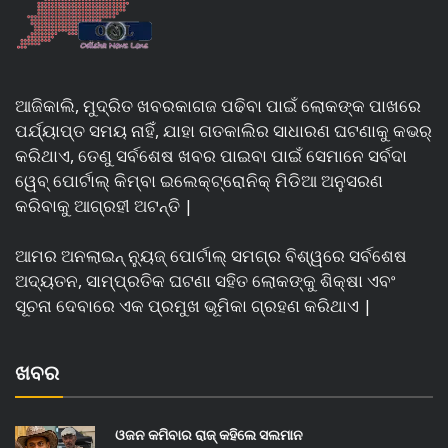
ଆଜିକାଲି, ମୁଦ୍ରିତ ଖବରକାଗଜ ପଢିବା ପାଇଁ ଲୋକଙ୍କ ପାଖରେ
ପର୍ଯ୍ୟାପ୍ତ ସମୟ ନାହିଁ, ଯାହା ଗତକାଲିର ସାଧାରଣ ଘଟଣାକୁ କଭର୍
କରିଥାଏ, ତେଣୁ ସର୍ବଶେଷ ଖବର ପାଇବା ପାଇଁ ସେମାନେ ସର୍ବଦା
ୱେବ୍ ପୋର୍ଟାଲ୍ କିମ୍ବା ଇଲେକ୍ଟ୍ରୋନିକ୍ ମିଡିଆ ଅନୁସରଣ
କରିବାକୁ ଆଗ୍ରହୀ ଅଟନ୍ତି |
ଆମର ଅନଲାଇନ୍ ନ୍ୟୁଜ୍ ପୋର୍ଟାଲ୍ ସମଗ୍ର ବିଶ୍ୱରେ ସର୍ବଶେଷ
ଅଦ୍ୟତନ, ସାମ୍ପ୍ରତିକ ଘଟଣା ସହିତ ଲୋକଙ୍କୁ ଶିକ୍ଷା ଏବଂ
ସୂଚନା ଦେବାରେ ଏକ ପ୍ରମୁଖ ଭୂମିକା ଗ୍ରହଣ କରିଥାଏ |
ଖବର
ଓଜନ କମିବାର ରାଜ୍ କହିଲେ ସଲମାନ