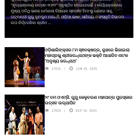
"ନୃତ୍ୟାଞ୍ଜଳୟ ଉତ୍ସବ-୨୦୨୨" ଅନୁଷ୍ଠିତ ହୋଇଯାଇଛି । କାର୍ଯ୍ୟକ୍ରମରେ
ମୁଖ୍ୟ ଅତିଥି ଭାବେ ଧର୍ମଶାଳା ବିଧାୟକ ସ୍ଵାଧୀନ ହିମାଂଶୁ ଶେଖର ସାହୁ,
ପଦ୍ମଶ୍ରୀ ଗୁରୁ କୁମକୁମ ମହାନ୍ତି, ଓଡ଼ିଆ ଭାଷା, ସାହିତ୍ୟ ଓ ସଂସ୍କୃତି ବିଭାଗର
ଉପ-ନିର୍ଦ୍ଦେଶିକା ଶ୍ରୀମ ...
ଓଡ଼ିଶାଲିଙ୍କ୍ସର ୮ମ ସ୍ଵନକ୍ଷତ୍ର, ଲୁହରେ ଭିଜାଇଲା
ମହାପ୍ରଭୁ ଶ୍ରୀଜଗନ୍ନାଥଙ୍କ ଭକ୍ତି ଆଧାରିତ ନାଟକ
‘ଅଦୃଶ୍ୟ ଜଗନ୍ନାଥ‘
17015
JUN 25, 2025
୨୯ ତମ ଓଏମ୍‌ସି. ଗୁରୁ କେଳୁଚରଣ ମହାପାତ୍ର ପୁରସ୍କାର
ଉତ୍ସବ ଉଦ୍‍ଯାପିତ
17624
SEP 10, 2023