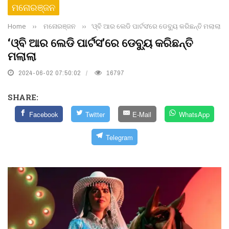
ମନୋରଞ୍ଜନ
Home
››
ମନୋରଞ୍ଜନ
››
‘ଓ୍ବି ଆର ଲେଡି ପାର୍ଟସ’ରେ ଡେବ୍ୟୁ କରିଛନ୍ତି ମଲାଲା
‘ଓ୍ବି ଆର ଲେଡି ପାର୍ଟସ’ରେ ଡେବ୍ୟୁ କରିଛନ୍ତି
ମଲାଲା
2024-06-02 07:50:02
16797
SHARE:
Facebook
Twitter
E-Mail
WhatsApp
Telegram