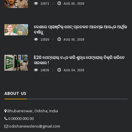
13971
AUG 05, 2026
ଦେଶରେ ପ୍ଲାଷ୍ଟିକ୍ ନୋଟ୍‌ ପ୍ରଚଳନ ଆରମ୍ଭ ଆସନ୍ତା ଆର୍ଥିକ
ବର୍ଷରୁ
13820
AUG 05, 2026
E20 ପେଟ୍ରୋଲ୍ ବନ୍ଦ କରି ଶୁଦ୍ଧ ପେଟ୍ରୋଲ୍ ବିକ୍ରି କରିବେ
ସରକାର !
14635
AUG 04, 2026
ABOUT US
Bhubaneswar, Odisha, India
0 00000 000 00
odishanewslens@gmail.com