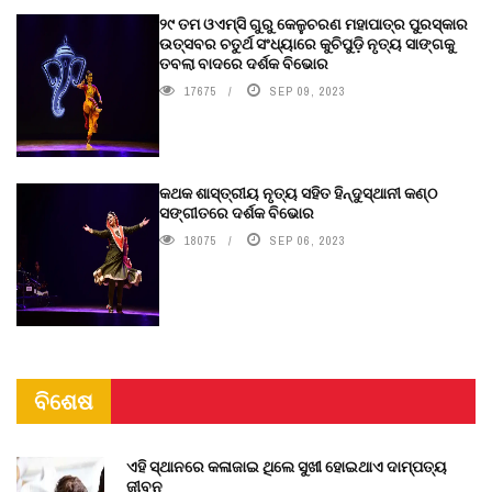
୨୯ ତମ ଓଏମ୍‌ସି ଗୁରୁ କେଳୁଚରଣ ମହାପାତ୍ର ପୁରସ୍କାର
ଉତ୍ସବର ଚତୁର୍ଥ ସଂଧ୍ୟାରେ କୁଚିପୁଡ଼ି ନୃତ୍ୟ ସାଙ୍ଗକୁ
ତବଲା ବାଦରେ ଦର୍ଶକ ବିଭୋର
17675
SEP 09, 2023
କଥକ ଶାସ୍ତ୍ରୀୟ ନୃତ୍ୟ ସହିତ ହିନ୍ଦୁସ୍ଥାନୀ କଣ୍ଠ
ସଙ୍ଗୀତରେ ଦର୍ଶକ ବିଭୋର
18075
SEP 06, 2023
ବିଶେଷ
ଏହି ସ୍ଥାନରେ କଳାଜାଇ ଥିଲେ ସୁଖୀ ହୋଇଥାଏ ଦାମ୍ପତ୍ୟ
ଜୀବନ