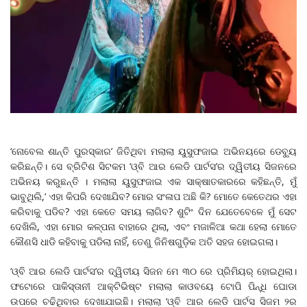
‘ନୋବେଲ ଶାନ୍ତି ପୁରସ୍କାର’ ଜିତିଥିବା ମଲାଲା ୟୁସୁଫଜାଇ ଅଭିନୟରେ ଡେବ୍ୟୁ
କରିଛନ୍ତି। ସେ ବ୍ରିଟିଶ ସିଟକମ ‘ଓ୍ବି ଆର ଲେଡି ପାର୍ଟସ’ର ଦ୍ୱିତୀୟ ସିଜନରେ
ଅଭିନୟ କରୁଛନ୍ତି । ମଲାଲା ୟୁସୁଫଜାଇ ଏକ ସାକ୍ଷାତକାରରେ କହିଛନ୍ତି, ମୁଁ
ଭାବୁଥିଲି,‘ ଏହା କିପରି ଦେଖାଯିବ? ମୋର ସଂଳାପ ଅଛି କି? ମୋତେ କେତେଥର ଏହା
କରିବାକୁ ପଡିବ? ଏହା କେତେ ସମୟ ଲାଗିବ? ଶୁଟିଂ ଦିନ ଯେତେବେଳେ ମୁଁ ସେଟ
ଦେଖିଲି, ଏହା ମୋର କଳ୍ପନା ବାହାରେ ଥିଲା, ଏବଂ ମଜାଳିଆ କଥା ହେଲା ମୋତେ
କୌଣସି ଧାଡି କହିବାକୁ ପଡିଲା ନାହିଁ, ତେଣୁ ଜିନିଷଗୁଡ଼ିକ ଅତି ସହଜ ହୋଇଗଲା।
‘ଓ୍ବି ଆର ଲେଡି ପାର୍ଟସ’ର ଦ୍ୱିତୀୟ ସିଜନ ମେ ୩୦ ରେ ପ୍ରିମିୟର୍‌ ହୋଇଥିଲା।
ଫଟୋରେ ପାକିସ୍ତାନୀ ଆକ୍ଟିଭିଷ୍ଟ ମଲାଲା କାଓବୟେ ଟୋପି ପିନ୍ଧି ଘୋଡା
ଉପରେ ଚଢିଥିବାର ଦେଖାଯାଇଛି। ମଲାଲା ‘ଓ୍ବି ଆର ଲେଡି ପାର୍ଟସ ସିଜମ ୨ର