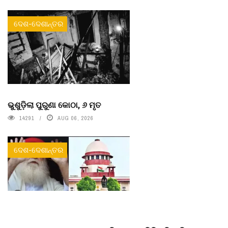
ଦେଶ-ଦେଶାନ୍ତର
ଭୁଶୁଡ଼ିଲା ପୁରୁଣା କୋଠା, ୬ ମୃତ
14291
AUG 06, 2026
ଦେଶ-ଦେଶାନ୍ତର