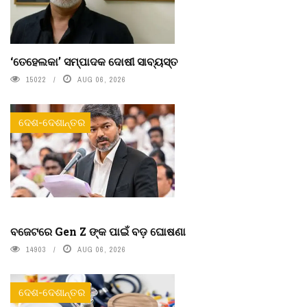
‘ତେହେଲକା’ ସମ୍ପାଦକ ଦୋଷୀ ସାବ୍ୟସ୍ତ
15022
AUG 06, 2026
ଦେଶ-ଦେଶାନ୍ତର
ବଜେଟରେ Gen Z ଙ୍କ ପାଇଁ ବଡ଼ ଘୋଷଣା
14903
AUG 06, 2026
ଦେଶ-ଦେଶାନ୍ତର