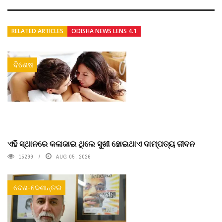
RELATED ARTICLES
ODISHA NEWS LENS 4.1
ବିଶେଷ
ଏହି ସ୍ଥାନରେ କଳାଜାଇ ଥିଲେ ସୁଖୀ ହୋଇଥାଏ ଦାମ୍ପତ୍ୟ ଜୀବନ
15299
AUG 05, 2026
ଦେଶ-ଦେଶାନ୍ତର