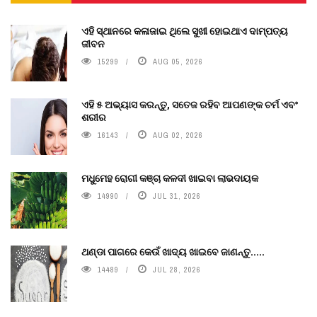
ଏହି ସ୍ଥାନରେ କଳାଜାଇ ଥିଲେ ସୁଖୀ ହୋଇଥାଏ ଦାମ୍ପତ୍ୟ
ଜୀବନ
15299
AUG 05, 2026
ଏହି ୫ ଅଭ୍ୟାସ କରନ୍ତୁ, ସତେଜ ରହିବ ଆପଣଙ୍କ ଚର୍ମ ଏବଂ
ଶରୀର
16143
AUG 02, 2026
ମଧୁମେହ ରୋଗୀ କଞ୍ଚା କଳଦୀ ଖାଇବା ଲାଭଦାୟକ
14990
JUL 31, 2026
ଥଣ୍ଡା ପାଗରେ କେଉଁ ଖାଦ୍ୟ ଖାଇବେ ଜାଣନ୍ତୁ.....
14489
JUL 28, 2026