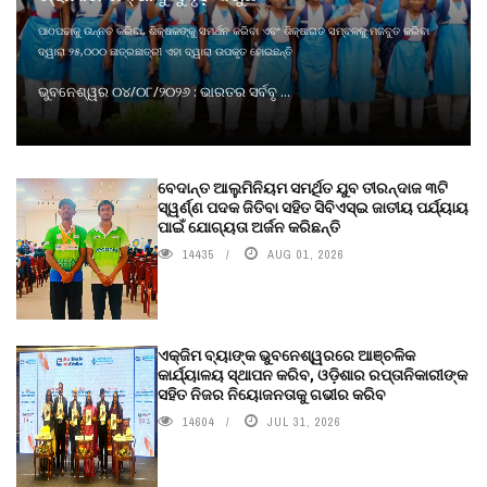
ପାଠପଢାକୁ ଉନ୍ନତ କରିବା, ଶିକ୍ଷକଙ୍କୁ ସମର୍ଥନ କରିବା ଏବଂ ଶିକ୍ଷାଗତ ସମ୍ବଳକୁ ମଜବୁତ କରିବା
ଦ୍ୱାରା ୨୫,୦୦୦ ଛାତ୍ରଛାତ୍ରୀ ଏହା ଦ୍ୱାରା ଉପକୃତ ହୋଇଛନ୍ତି
ଭୁବନେଶ୍ୱର ୦୪/୦୮/୨୦୨୬ : ଭାରତର ସର୍ବବୃ ...
ବେଦାନ୍ତ ଆଲୁମିନିୟମ ସମର୍ଥିତ ଯୁବ ତୀରନ୍ଦାଜ ୩ଟି
ସ୍ୱର୍ଣ୍ଣ ପଦକ ଜିତିବା ସହିତ ସିବିଏସ୍ଇ ଜାତୀୟ ପର୍ଯ୍ୟାୟ
ପାଇଁ ଯୋଗ୍ୟତା ଅର୍ଜନ କରିଛନ୍ତି
14435
AUG 01, 2026
ଏକ୍ଜିମ ବ୍ୟାଙ୍କ ଭୁବନେଶ୍ୱରରେ ଆଞ୍ଚଳିକ
କାର୍ଯ୍ୟାଳୟ ସ୍ଥାପନ କରିବ, ଓଡ଼ିଶାର ରପ୍ତାନିକାରୀଙ୍କ
ସହିତ ନିଜର ନିୟୋଜନତାକୁ ଗଭୀର କରିବ
14604
JUL 31, 2026