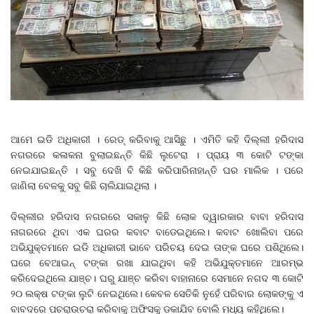
ଆମେ ଇଡି ଅଧିକାରୀ । ରେଡ୍ କରିବାକୁ ଆସିଛୁ । ଏମିତି କହି ଦିଲ୍ଲୀ ହରିଦାସ
ନଗରରେ କଳାକନା ବୁଲାଇଛନ୍ତି କିଛି ଲୁଟେରା । ପ୍ରାୟ ୩ କୋଟି ଟଙ୍କା
ନେଇଯାଇଛନ୍ତି । ସବୁ ଦେଖି ବି କିଛି କରିପାରିନାହାନ୍ତି ଘର ମାଲିକ । ପରେ
ଜାଣିଲା ବେଳକୁ ସବୁ କିଛି ଚାଲିଯାଇଥିଲା ।
ଦିଲ୍ଲୀର ହରିଦାସ ନଗରରେ ସକାଳୁ କିଛି ଲୋକ ଦ୍ୱାରକାର ବାବା ହରିଦାସ
ନାଗରରେ ଥିବା ଏକ ଘରର କବାଟ ବାଡେଇଥିଲେ। କବାଟ ଖୋଲିବା ପରେ
ଅଭିଯୁକ୍ତମାନେ ଇଡି ଅଧିକାରୀ ଭାବେ ପରିଚୟ ଦେଇ ତାଙ୍କ ଘରେ ପଶିଥିଲେ।
ଘରେ ବେଆଇନ୍‌ ଟଙ୍କା ରଖା ଯାଇଥିବା କହି ଅଭିଯୁକ୍ତମାନେ ଆରମ୍ଭ
କରିଦେଇଥିଲେ ଯାଞ୍ଚ। ଘରୁ ଯାଞ୍ଚ କରିବା ବାହାନାରେ ସେମାନେ ନଗଦ ୩ କୋଟି
୨୦ ଲକ୍ଷ ଟଙ୍କା ଲୁଟି ନେଇଥିଲେ। କେବଳ ସେତିକି ନୁହେଁ ପରିବାର ଲୋକଙ୍କୁ ଏ
ବାବଦରେ ପଚରାଉଚରା କରିବାକୁ ଅଫିସକୁ ଡକାଯିବ ବୋଲି ମଧ୍ୟ କହିଥିଲେ।