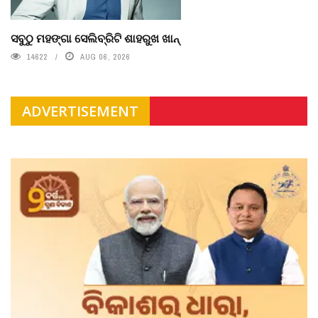
ସବୁଠୁ ମହଙ୍ଗା ସେଲିବ୍ରିଟି ଶାହରୁଖ ଖାନ୍
14622
AUG 06, 2026
ADVERTISEMENT