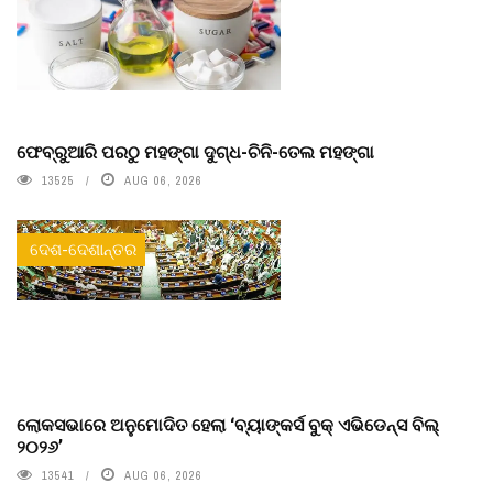
ଫେବ୍ରୁଆରି ପରଠୁ ମହଙ୍ଗା ଦୁଗ୍ଧ-ଚିନି-ତେଲ ମହଙ୍ଗା
13525
AUG 06, 2026
ଦେଶ-ଦେଶାନ୍ତର
ଲୋକସଭାରେ ଅନୁମୋଦିତ ହେଲା ‘ବ୍ୟାଙ୍କର୍ସ ବୁକ୍ ଏଭିଡେନ୍ସ ବିଲ୍
୨୦୨୬’
13541
AUG 06, 2026