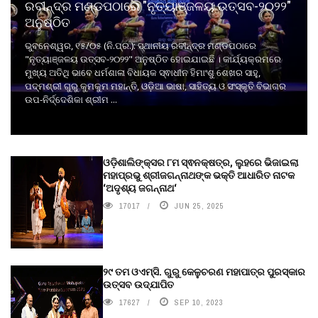
ରବୀନ୍ଦ୍ର ମଣ୍ଡପଠାରେ "ନୃତ୍ୟାଞ୍ଜଳୟ ଉତ୍ସବ-୨୦୨୨"
ଅନୁଷ୍ଠିତ
ଭୁବନେଶ୍ୱର, ୧୫/୦୫ (ନି.ପ୍ର.): ସ୍ଥାନୀୟ ରବୀନ୍ଦ୍ର ମଣ୍ଡପଠାରେ
"ନୃତ୍ୟାଞ୍ଜଳୟ ଉତ୍ସବ-୨୦୨୨" ଅନୁଷ୍ଠିତ ହୋଇଯାଇଛି । କାର୍ଯ୍ୟକ୍ରମରେ
ମୁଖ୍ୟ ଅତିଥି ଭାବେ ଧର୍ମଶାଳା ବିଧାୟକ ସ୍ଵାଧୀନ ହିମାଂଶୁ ଶେଖର ସାହୁ,
ପଦ୍ମଶ୍ରୀ ଗୁରୁ କୁମକୁମ ମହାନ୍ତି, ଓଡ଼ିଆ ଭାଷା, ସାହିତ୍ୟ ଓ ସଂସ୍କୃତି ବିଭାଗର
ଉପ-ନିର୍ଦ୍ଦେଶିକା ଶ୍ରୀମ ...
ଓଡ଼ିଶାଲିଙ୍କ୍ସର ୮ମ ସ୍ଵନକ୍ଷତ୍ର, ଲୁହରେ ଭିଜାଇଲା
ମହାପ୍ରଭୁ ଶ୍ରୀଜଗନ୍ନାଥଙ୍କ ଭକ୍ତି ଆଧାରିତ ନାଟକ
‘ଅଦୃଶ୍ୟ ଜଗନ୍ନାଥ‘
17017
JUN 25, 2025
୨୯ ତମ ଓଏମ୍‌ସି. ଗୁରୁ କେଳୁଚରଣ ମହାପାତ୍ର ପୁରସ୍କାର
ଉତ୍ସବ ଉଦ୍‍ଯାପିତ
17627
SEP 10, 2023