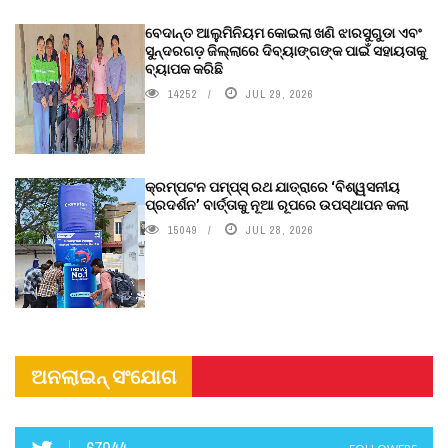
ବେଦାନ୍ତ ଆଲୁମିନିୟମ କୋଇଲା ଖଣି ଝାରସୁଗୁଡା ଏବଂ
ସୁନ୍ଦରଗଡ଼ ଜିଲ୍ଲାରେ ଦିବ୍ୟାଙ୍ଗଙ୍କ ପାଇଁ ସହାୟତାକୁ
ବ୍ୟାପକ କରିଛି
14252
JUL 29, 2026
କ୍ରମ୍ପଟନ ପମ୍ପ୍‌ସ୍‌ ରଥ ଯାତ୍ରାରେ ‘ବିଶ୍ୱସନୀୟ
ପ୍ରଦର୍ଶନ’ ବାର୍ତ୍ତାକୁ ନୂଆ ରୂପରେ ଉପସ୍ଥାପନ କଲା
15049
JUL 28, 2026
ଅନଲାଇନ୍ ସଂଯୋଗ