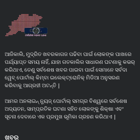
ଆଜିକାଲି, ମୁଦ୍ରିତ ଖବରକାଗଜ ପଢିବା ପାଇଁ ଲୋକଙ୍କ ପାଖରେ
ପର୍ଯ୍ୟାପ୍ତ ସମୟ ନାହିଁ, ଯାହା ଗତକାଲିର ସାଧାରଣ ଘଟଣାକୁ କଭର୍
କରିଥାଏ, ତେଣୁ ସର୍ବଶେଷ ଖବର ପାଇବା ପାଇଁ ସେମାନେ ସର୍ବଦା
ୱେବ୍ ପୋର୍ଟାଲ୍ କିମ୍ବା ଇଲେକ୍ଟ୍ରୋନିକ୍ ମିଡିଆ ଅନୁସରଣ
କରିବାକୁ ଆଗ୍ରହୀ ଅଟନ୍ତି |
ଆମର ଅନଲାଇନ୍ ନ୍ୟୁଜ୍ ପୋର୍ଟାଲ୍ ସମଗ୍ର ବିଶ୍ୱରେ ସର୍ବଶେଷ
ଅଦ୍ୟତନ, ସାମ୍ପ୍ରତିକ ଘଟଣା ସହିତ ଲୋକଙ୍କୁ ଶିକ୍ଷା ଏବଂ
ସୂଚନା ଦେବାରେ ଏକ ପ୍ରମୁଖ ଭୂମିକା ଗ୍ରହଣ କରିଥାଏ |
ଖବର