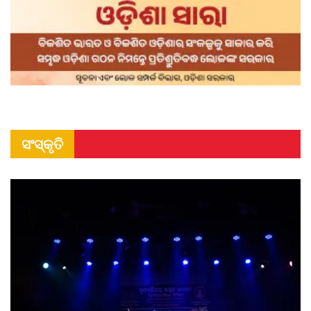
ସଂସ୍କୃତି