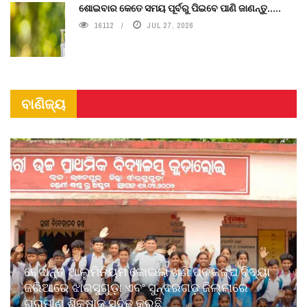
ଶୋଇବାର କେତେ ସମୟ ପୂର୍ବରୁ ପିଇବେ ପାଣି ଜାଣନ୍ତୁ.....
16112
JUL 27, 2026
ବାଣିଜ୍ୟ
ବେଦାନ୍ତ ଆଲୁମିନିୟମ କୋଇଲା ଖଣି ପ୍ରକଳ୍ପ ବିଦ୍ୟା
ଜରିଆରେ ଝାରସୁଗୁଡ଼ା ଏବଂ ସୁନ୍ଦରଗଡ଼ ଜିଲ୍ଲାରେ
ଗ୍ରାମୀଣ ଶିକ୍ଷାକୁ ସୁଦୃଢ଼ କରୁଛି