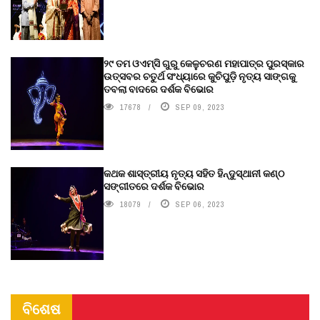
୨୯ ତମ ଓଏମ୍‌ସି ଗୁରୁ କେଳୁଚରଣ ମହାପାତ୍ର ପୁରସ୍କାର
ଉତ୍ସବର ଚତୁର୍ଥ ସଂଧ୍ୟାରେ କୁଚିପୁଡ଼ି ନୃତ୍ୟ ସାଙ୍ଗକୁ
ତବଲା ବାଦରେ ଦର୍ଶକ ବିଭୋର
17678
SEP 09, 2023
କଥକ ଶାସ୍ତ୍ରୀୟ ନୃତ୍ୟ ସହିତ ହିନ୍ଦୁସ୍ଥାନୀ କଣ୍ଠ
ସଙ୍ଗୀତରେ ଦର୍ଶକ ବିଭୋର
18079
SEP 06, 2023
ବିଶେଷ