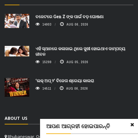
ବଜେଟରେ Gen Z ଙ୍କ ପାଇଁ ବଡ଼ ଘୋଷଣା
14903
AUG 06, 2026
ଏହି ସ୍ଥାନରେ କଳାଜାଇ ଥିଲେ ସୁଖୀ ହୋଇଥାଏ ଦାମ୍ପତ୍ୟ
ଜୀବନ
15299
AUG 05, 2026
‘ଲକ୍ ଅପ୍ ୨’ ବିଜେତା ଶ୍ରେୟା କାଲରା
14511
AUG 06, 2026
ABOUT US
ଆପଣ ଆଗ୍ରହୀ ହୋଇପାରନ୍ତି
Bhubaneswar, Odisha, India