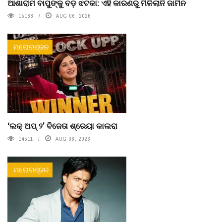
ଆଶାରାମ ବାପୁଙ୍କୁ ବଡ଼ ଝଟକା: ଏହି କାରଣରୁ ମିଳିଲାନି ଜାମିନ
15188
AUG 06, 2026
ମନୋରଞ୍ଜନ
‘ଲକ୍ ଅପ୍ ୨’ ବିଜେତା ଶ୍ରେୟା କାଲରା
14511
AUG 06, 2026
ମନୋରଞ୍ଜନ