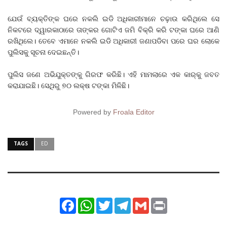
ଯେଉଁ ବ୍ୟକ୍ତିଙ୍କ ଘରେ ନକଲି ଇଡି ଅଧିକାରୀମାନେ ଚଢ଼ାଉ କରିଥିଲେ ସେ
ନିକଟରେ ଦ୍ୱାରକାଠାରେ ତାଙ୍କର ଗୋଟିଏ ଜମି ବିକ୍ରି କରି ଟଙ୍କା ଘରେ ଆଣି
ରଖିଥିଲେ। ତେବେ ଏମାନେ ନକଲି ଇଡି ଅଧିକାରୀ ଜଣାପଡିବା ପରେ ଘର ଲୋକେ
ପୁଲିସକୁ ସୂଚନା ଦେଇଛନ୍ତି।
ପୁଲିସ ଜଣେ ଅଭିଯୁକ୍ତଙ୍କୁ ଗିରଫ କରିଛି। ଏହି ମାମଲାରେ ଏକ କାର୍‌କୁ ଜବତ
କରାଯାଇଛି। ସେଥିରୁ ୭୦ ଲକ୍ଷ ଟଙ୍କା ମିଳିଛି।
Powered by
Froala Editor
TAGS
ED
Facebook
WhatsApp
Twitter
Telegram
Gmail
Print