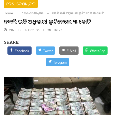
ଦେଶ-ଦେଶାନ୍ତର
Home
››
ଦେଶ-ଦେଶାନ୍ତର
››
ନକଲି ଇଡି ଅଧିକାରୀ ଲୁଟିନେଲେ ୩ କୋଟି
ନକଲି ଇଡି ଅଧିକାରୀ ଲୁଟିନେଲେ ୩ କୋଟି
2023-10-15 19:21:23
15126
SHARE:
Facebook
Twitter
E-Mail
WhatsApp
Telegram