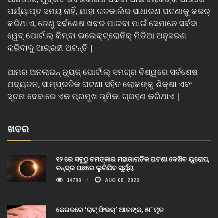
ପର୍ଯ୍ୟାପ୍ତ ସମୟ ନାହିଁ, ଯାହା ଗତକାଲିର ସାଧାରଣ ଘଟଣାକୁ କଭର୍
କରିଥାଏ, ତେଣୁ ସର୍ବଶେଷ ଖବର ପାଇବା ପାଇଁ ସେମାନେ ସର୍ବଦା
ୱେବ୍ ପୋର୍ଟାଲ୍ କିମ୍ବା ଇଲେକ୍ଟ୍ରୋନିକ୍ ମିଡିଆ ଅନୁସରଣ
କରିବାକୁ ଆଗ୍ରହୀ ଅଟନ୍ତି |
ଆମର ଅନଲାଇନ୍ ନ୍ୟୁଜ୍ ପୋର୍ଟାଲ୍ ସମଗ୍ର ବିଶ୍ୱରେ ସର୍ବଶେଷ
ଅଦ୍ୟତନ, ସାମ୍ପ୍ରତିକ ଘଟଣା ସହିତ ଲୋକଙ୍କୁ ଶିକ୍ଷା ଏବଂ
ସୂଚନା ଦେବାରେ ଏକ ପ୍ରମୁଖ ଭୂମିକା ଗ୍ରହଣ କରିଥାଏ |
ଖବର
୧୨ ରେ ସବୁଠୁ ଚମତ୍କାର ମହାଜାଗତିକ ଘଟଣା ଦେଖିବ ୟୁରୋପ,
ଚନ୍ଦ୍ର ପଛରେ ଲୁଚିଯିବ ସୂର୍ଯ୍ୟ
14706
AUG 08, 2026
କେରଳରେ ‘ରାଟ୍ ଫିଭର୍’ ଆତଙ୍କ, ୫୮ ମୃତ