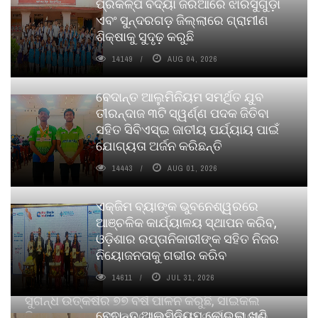
ପ୍ରକଳ୍ପ ବିଦ୍ୟା ଜରିଆରେ ଝାରସୁଗୁଡ଼ା
ଏବଂ ସୁନ୍ଦରଗଡ଼ ଜିଲ୍ଲାରେ ଗ୍ରାମୀଣ
ଶିକ୍ଷାକୁ ସୁଦୃଢ଼ କରୁଛି
14149
AUG 04, 2026
ବେଦାନ୍ତ ଆଲୁମିନିୟମ ସମର୍ଥିତ ଯୁବ
ତୀରନ୍ଦାଜ ୩ଟି ସ୍ୱର୍ଣ୍ଣ ପଦକ ଜିତିବା
ସହିତ ସିବିଏସ୍ଇ ଜାତୀୟ ପର୍ଯ୍ୟାୟ ପାଇଁ
ଯୋଗ୍ୟତା ଅର୍ଜନ କରିଛନ୍ତି
14443
AUG 01, 2026
ଏକ୍ଜିମ ବ୍ୟାଙ୍କ ଭୁବନେଶ୍ୱରରେ
ଆଞ୍ଚଳିକ କାର୍ଯ୍ୟାଳୟ ସ୍ଥାପନ କରିବ,
ଓଡ଼ିଶାର ରପ୍ତାନିକାରୀଙ୍କ ସହିତ ନିଜର
ନିୟୋଜନତାକୁ ଗଭୀର କରିବ
14611
JUL 31, 2026
ସୁଗନ୍ଧ ଉତ୍କର୍ଷର ୭୭ ବର୍ଷ ପାଳନ କରୁଛି, ସାଇକଲ
ବେଦାନ୍ତ ଆଲୁମିନିୟମ କୋଇଲା ଖଣି
ପିୟୋର୍‌ ଅଗରବତୀ ଭୁବନେଶ୍ୱରରେ ପାର୍ବଣ କାଳୀନ