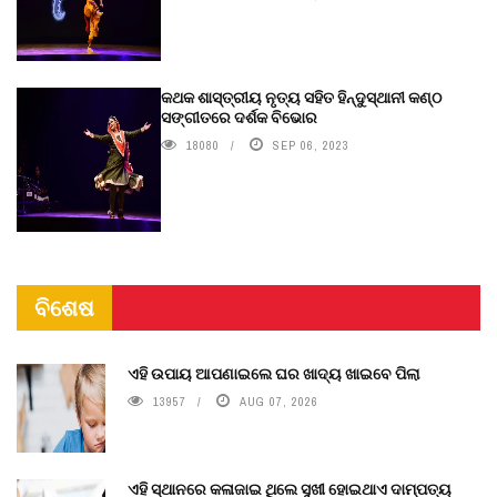
କଥକ ଶାସ୍ତ୍ରୀୟ ନୃତ୍ୟ ସହିତ ହିନ୍ଦୁସ୍ଥାନୀ କଣ୍ଠ
ସଙ୍ଗୀତରେ ଦର୍ଶକ ବିଭୋର
18080
SEP 06, 2023
ବିଶେଷ
ଏହି ଉପାୟ ଆପଣାଇଲେ ଘର ଖାଦ୍ୟ ଖାଇବେ ପିଲା
13957
AUG 07, 2026
ଏହି ସ୍ଥାନରେ କଳାଜାଇ ଥିଲେ ସୁଖୀ ହୋଇଥାଏ ଦାମ୍ପତ୍ୟ