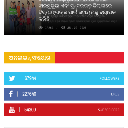
ଝାରସୁଗୁଡା ଏବଂ ସୁନ୍ଦରଗଡ଼ ଜିଲ୍ଲାରେ
ନବସୃଜନ ଉନ୍ମୋଚନ କଲା
ଦିବ୍ୟାଙ୍ଗଙ୍କ ପାଇଁ ସହାୟତାକୁ ବ୍ୟାପକ
ବାଉଁଶ ବିହୀନ କଠିନ ଧୂପ ଏବଂ ମେଦିନୀ ଜୁଡୱା କପ୍‌ ସାମ୍ବ୍ରାନି ପ୍ରଦର୍ଶିତ କରୁଛି; ନବସୃଜନ,
କରିଛି
ଦୀର୍ଘସ୍ଥାୟିତା ଏବଂ ଆଧ୍ୟାତ୍ମିକ ଅନୁଭୂତି ସହିତ ଓଡ଼ିଶା ପ୍ରତି ପ୍ରତିବଦ୍ଧତା ପୁନଃ ସୁଦୃଢୀକରଣ କରୁଛି
14261
JUL 29, 2026
ଅନଲାଇନ୍ ସଂଯୋଗ
67944
FOLLOWERS
227640
LIKES
54300
SUBSCRIBERS