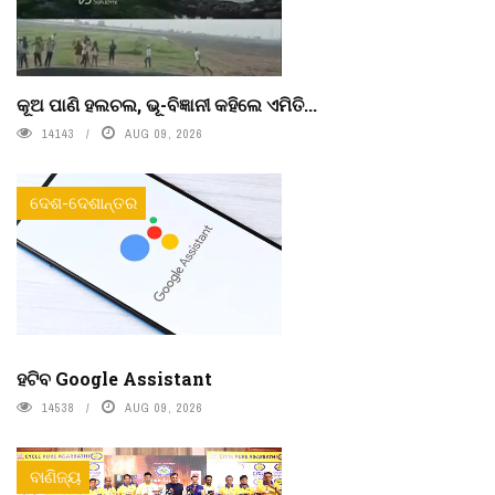
କୂଅ ପାଣି ହଲଚଲ, ଭୂ-ବିଜ୍ଞାନୀ କହିଲେ ଏମିତି...
14143
AUG 09, 2026
ଦେଶ-ଦେଶାନ୍ତର
ହଟିବ Google Assistant
14538
AUG 09, 2026
ବାଣିଜ୍ୟ