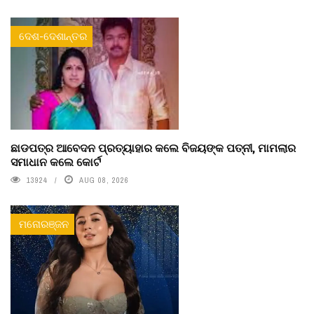
ଦେଶ-ଦେଶାନ୍ତର
ଛାଡପତ୍ର ଆବେଦନ ପ୍ରତ୍ୟାହାର କଲେ ବିଜୟଙ୍କ ପତ୍ନୀ, ମାମଲାର
ସମାଧାନ କଲେ କୋର୍ଟ
13924
AUG 08, 2026
ମନୋରଞ୍ଜନ