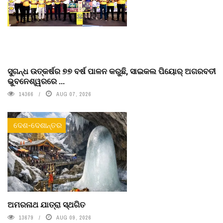
ସୁଗନ୍ଧ ଉତ୍କର୍ଷର ୭୭ ବର୍ଷ ପାଳନ କରୁଛି, ସାଇକଲ ପିୟୋର୍‌ ଅଗରବତୀ
ଭୁବନେଶ୍ୱରରେ ...
14366
AUG 07, 2026
ଦେଶ-ଦେଶାନ୍ତର
ଅମରନାଥ ଯାତ୍ରା ସ୍ଥଗିତ
13679
AUG 09, 2026