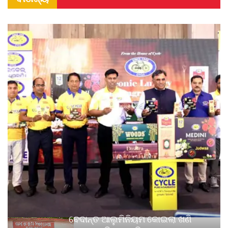
ବେଦାନ୍ତ ଆଲୁମିନିୟମ କୋଇଲା ଖଣି