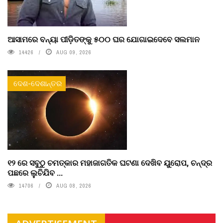
ଆସାମରେ ବନ୍ୟା ପୀଡ଼ିତଙ୍କୁ ୫୦୦ ଘର ଯୋଗାଇଦେବେ ସଲମାନ
14426
AUG 09, 2026
ଦେଶ-ଦେଶାନ୍ତର
୧୨ ରେ ସବୁଠୁ ଚମତ୍କାର ମହାଜାଗତିକ ଘଟଣା ଦେଖିବ ୟୁରୋପ, ଚନ୍ଦ୍ର
ପଛରେ ଲୁଚିଯିବ ...
14706
AUG 08, 2026