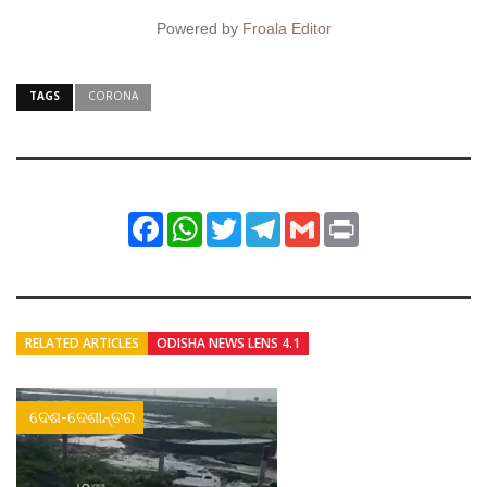
Powered by
Froala Editor
TAGS
CORONA
Facebook
WhatsApp
Twitter
Telegram
Gmail
Print
RELATED ARTICLES
ODISHA NEWS LENS 4.1
ଦେଶ-ଦେଶାନ୍ତର