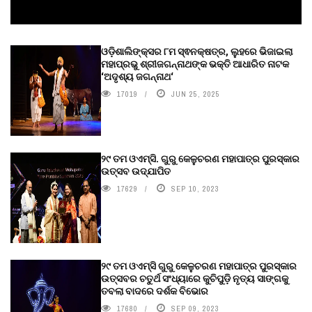
ଓଡ଼ିଶାଲିଙ୍କ୍ସର ୮ମ ସ୍ଵନକ୍ଷତ୍ର, ଲୁହରେ ଭିଜାଇଲା
ମହାପ୍ରଭୁ ଶ୍ରୀଜଗନ୍ନାଥଙ୍କ ଭକ୍ତି ଆଧାରିତ ନାଟକ
‘ଅଦୃଶ୍ୟ ଜଗନ୍ନାଥ‘
17019
JUN 25, 2025
୨୯ ତମ ଓଏମ୍‌ସି. ଗୁରୁ କେଳୁଚରଣ ମହାପାତ୍ର ପୁରସ୍କାର
ଉତ୍ସବ ଉଦ୍‍ଯାପିତ
17629
SEP 10, 2023
୨୯ ତମ ଓଏମ୍‌ସି ଗୁରୁ କେଳୁଚରଣ ମହାପାତ୍ର ପୁରସ୍କାର
ଉତ୍ସବର ଚତୁର୍ଥ ସଂଧ୍ୟାରେ କୁଚିପୁଡ଼ି ନୃତ୍ୟ ସାଙ୍ଗକୁ
ତବଲା ବାଦରେ ଦର୍ଶକ ବିଭୋର
17680
SEP 09, 2023