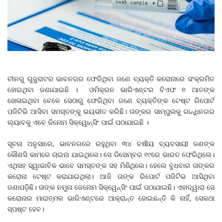
ଚୀନରୁ ଗୁଜୁରାଟର ଭାବନଗର ଫେରିଥିବା ଜଣେ ବ୍ୟକ୍ତି କରୋନାରେ ସଂକ୍ରମିତ
ହୋଇଥିବା ଜଣାଯାଇଛି । ଓମିକ୍ରନ ଭାରିଏଣ୍ଟର ବିଏଫ ୭ ଆତଙ୍କ
ଖେଳାଇଥିବା ବେଳେ ସେଠାରୁ ଫେରିଥିବା ଜଣେ ବ୍ୟକ୍ତିଙ୍କ ଟେଷ୍ଟ ରିପୋର୍ଟ
ପଜିଟିଭି ଆସିବା ସମସ୍ତଙ୍କୁ ଭୟଭୀତ କରିଛି। ତାଙ୍କର ସାମ୍ପୁଲକୁ ଗାନ୍ଧିନଗର
ଲ୍ୟାବକୁ ଏବେ ଜିନୋମ ସିକ୍ୱୋନ୍ସିଂ ପାଇଁ ପଠାଯାଇଛି ।
ସୂଚନା ଅନୁସାରେ, ଭାବନଗରେ ରହୁଥିବା ୩୪ ବର୍ଷୀୟ ବ୍ୟବସାୟୀ ଜଣଙ୍କ
କୌଣସି କାମରେ ଚାଇନା ଯାଇଥିଲେ। ସେ ଡିସେମ୍ବର ୧୯ରେ ଭାରତ ଫେରିଥିଲେ।
ଏଥିସହ ସ୍ୱାଭାବିକ ଭାବେ ସମସ୍ତଙ୍କ ସହ ମିଶିଥିଲେ। ହେଲେ ବୁଧବାର ତାଙ୍କର
କରୋନା ଟେଷ୍ଟ କରାଯାଇଥିଲା। ଆଜି ତାଙ୍କ ରିପୋର୍ଟ ପଜିଟିଭ ଆସିଥିବା
ଜଣାପଡ଼ିଛି। ତାଙ୍କ ନମୁନା ଜେନୋମ ସିକ୍ୱେନ୍ସିଂ ପାଇଁ ପଠାଯାଇଛି। ଏହାଦ୍ୱାରା ସେ
କରୋନାର ମାରାତ୍ମକ ଭାରିଏଣ୍ଟରେ ଆକ୍ରାନ୍ତ ହୋଇଛନ୍ତି କି ନାହିଁ, ସେକଥା
ସ୍ପଷ୍ଟ ହେବ।