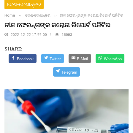
ଦେଶ-ଦେଶାନ୍ତର
Home
››
ଦେଶ-ଦେଶାନ୍ତର
››
ଚୀନ ଫେରନ୍ତାଙ୍କ କରୋନା ରିପୋର୍ଟ ପଜିଟିଭ
ଚୀନ ଫେରନ୍ତାଙ୍କ କରୋନା ରିପୋର୍ଟ ପଜିଟିଭ
2022-12-22 17:55:00
16093
SHARE:
Facebook
Twitter
E-Mail
WhatsApp
Telegram