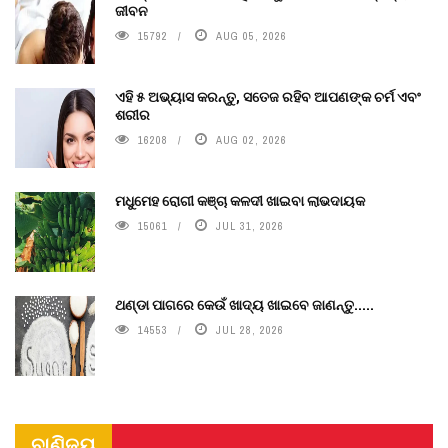
ଜୀବନ
15792
AUG 05, 2026
ଏହି ୫ ଅଭ୍ୟାସ କରନ୍ତୁ, ସତେଜ ରହିବ ଆପଣଙ୍କ ଚର୍ମ ଏବଂ
ଶରୀର
16208
AUG 02, 2026
ମଧୁମେହ ରୋଗୀ କଞ୍ଚା କଳଦୀ ଖାଇବା ଲାଭଦାୟକ
15061
JUL 31, 2026
ଥଣ୍ଡା ପାଗରେ କେଉଁ ଖାଦ୍ୟ ଖାଇବେ ଜାଣନ୍ତୁ.....
14553
JUL 28, 2026
ବାଣିଜ୍ୟ