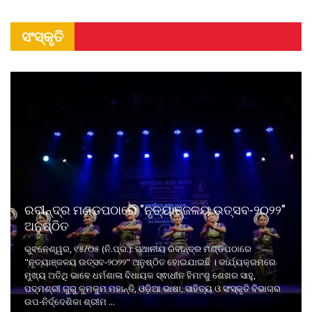
ସଂସ୍କୃତି
ରବୀନ୍ଦ୍ର ମଣ୍ଡପଠାରେ "ନୃତ୍ୟାଞ୍ଜଳୟ ଉତ୍ସବ-୨୦୨୨"
ଅନୁଷ୍ଠିତ
ଭୁବନେଶ୍ୱର, ୧୫/୦୫ (ନି.ପ୍ର.): ସ୍ଥାନୀୟ ରବୀନ୍ଦ୍ର ମଣ୍ଡପଠାରେ
"ନୃତ୍ୟାଞ୍ଜଳୟ ଉତ୍ସବ-୨୦୨୨" ଅନୁଷ୍ଠିତ ହୋଇଯାଇଛି । କାର୍ଯ୍ୟକ୍ରମରେ
ମୁଖ୍ୟ ଅତିଥି ଭାବେ ଧର୍ମଶାଳା ବିଧାୟକ ସ୍ଵାଧୀନ ହିମାଂଶୁ ଶେଖର ସାହୁ,
ପଦ୍ମଶ୍ରୀ ଗୁରୁ କୁମକୁମ ମହାନ୍ତି, ଓଡ଼ିଆ ଭାଷା, ସାହିତ୍ୟ ଓ ସଂସ୍କୃତି ବିଭାଗର
ଉପ-ନିର୍ଦ୍ଦେଶିକା ଶ୍ରୀମ ...