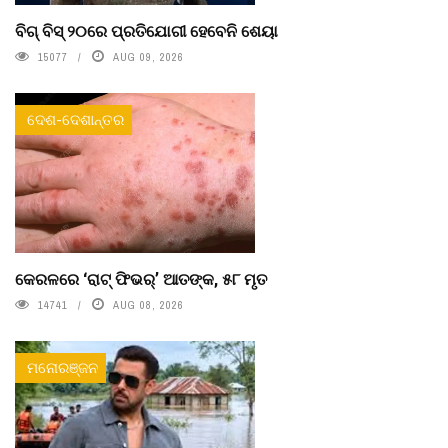
ବିଗ୍ ବିସ୍ ୨୦ରେ ପ୍ରତିଯୋଗୀ ହେବେନି ଶେୟା
15077
AUG 09, 2026
ଦେଶ-ଦେଶାନ୍ତର
କେରଳରେ ‘ରାଟ୍ ଫିଭର୍’ ଆତଙ୍କ, ୫୮ ମୃତ
14741
AUG 08, 2026
ମନୋରଞ୍ଜନ