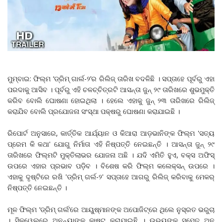
ମୁମ୍ବାଇ: ଫିଲ୍ମ ‘ଡ୍ରିମ୍ ଗାର୍ଲ-୨’ର ରିଲିଜ୍ ତାରିଖ ବଦଳିଛି । ସପ୍ତାହେ ପୂର୍ବରୁ ଏହା
ପରଦାକୁ ଆସିବ । ପୂର୍ବରୁ ଏହି ଚଳଚ୍ଚିତ୍ରଟି ଆସନ୍ତା ଜୁନ୍ ୨୯ ତାରିଖରେ ଶୁଭମୁକ୍ତି
କରିବ ବୋଲି ଘୋଷଣା ହୋଇଥିଲା । ହେଲେ ଏହାକୁ ଜୁନ୍ ୨୩ ତାରିଖରେ ରିଲିଜ୍
କରାଯିବ ବୋଲି ପ୍ରଯୋଜନା ସଂସ୍ଥା ପକ୍ଷରୁ ଘୋଷଣା କରାଯାଇଛି ।
ରିପୋର୍ଟ ଅନୁସାରେ, କାର୍ତ୍ତିକ ଆର୍ଯ୍ୟାନ ଓ କିଆରା ଆଡ଼ଭାନିଙ୍କ ଫିଲ୍ମ 'ସତ୍ୟ
ପ୍ରେମ କି କଥା' ଯୋଗୁ ନିର୍ମାତା ଏହି ନିଷ୍ପତ୍ତି ନେଇଛନ୍ତି । ଆସନ୍ତା ଜୁନ୍‌ ୨୯
ତାରିଖରେ ଫିଲ୍ମଟି ମୁକ୍ତିଲାଭର ଯୋଜନା ଅଛି । ଯଦି ଏମିତି ହୁଏ, ବକ୍ସ ଅଫିସ୍‌
ଉପରେ ଏହାର ପ୍ରଭାବ ପଡ଼ିବ । ବିଶେଷ କରି ଫିଲ୍ମ କଲେକ୍ସନ୍‌ ଉପରେ ।
ଏହାକୁ ଦୃଷ୍ଟିରେ ରଖି 'ଡ୍ରିମ୍‌ ଗର୍ଲ-୨' ସପ୍ତାହେ ଆଗରୁ ରିଲିଜ୍‌ କରିବାକୁ ମେକର୍‌
ନିଷ୍ପତ୍ତି ନେଇଛନ୍ତି ।
ମୂଳ ଫିଲ୍ମ ‘ଡ୍ରିମ୍‌ ଗର୍ଲ’ରେ ଆୟୁଷ୍ମାନଙ୍କ ଅପୋଜିଟ୍‌ରେ ଥିଲେ ନୁସ୍‌ରତ ଭରୁଚା
। ସିକ୍ୱେଲ୍‌ରେ ଅନନ୍ୟାଙ୍କୁ କାଷ୍ଟ୍‌ କରାଯାଇଛି । ଉଭୟଙ୍କ ସମେତ ଅନୁ