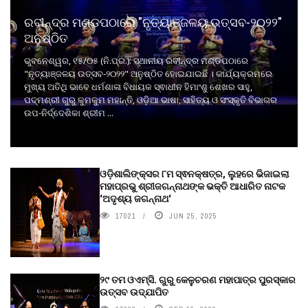
ରବୀନ୍ଦ୍ର ମଣ୍ଡପଠାରେ "ନୃତ୍ୟାଞ୍ଜଳୟ ଉତ୍ସବ-୨୦୨୨"
ଅନୁଷ୍ଠିତ
ଭୁବନେଶ୍ୱର, ୧୫/୦୫ (ନି.ପ୍ର.): ସ୍ଥାନୀୟ ରବୀନ୍ଦ୍ର ମଣ୍ଡପଠାରେ
"ନୃତ୍ୟାଞ୍ଜଳୟ ଉତ୍ସବ-୨୦୨୨" ଅନୁଷ୍ଠିତ ହୋଇଯାଇଛି । କାର୍ଯ୍ୟକ୍ରମରେ
ମୁଖ୍ୟ ଅତିଥି ଭାବେ ଧର୍ମଶାଳା ବିଧାୟକ ସ୍ଵାଧୀନ ହିମାଂଶୁ ଶେଖର ସାହୁ,
ପଦ୍ମଶ୍ରୀ ଗୁରୁ କୁମକୁମ ମହାନ୍ତି, ଓଡ଼ିଆ ଭାଷା, ସାହିତ୍ୟ ଓ ସଂସ୍କୃତି ବିଭାଗର
ଉପ-ନିର୍ଦ୍ଦେଶିକା ଶ୍ରୀମ ...
ଓଡ଼ିଶାଲିଙ୍କ୍ସର ୮ମ ସ୍ଵନକ୍ଷତ୍ର, ଲୁହରେ ଭିଜାଇଲା
ମହାପ୍ରଭୁ ଶ୍ରୀଜଗନ୍ନାଥଙ୍କ ଭକ୍ତି ଆଧାରିତ ନାଟକ
‘ଅଦୃଶ୍ୟ ଜଗନ୍ନାଥ‘
17021
JUN 25, 2025
୨୯ ତମ ଓଏମ୍‌ସି. ଗୁରୁ କେଳୁଚରଣ ମହାପାତ୍ର ପୁରସ୍କାର
ଉତ୍ସବ ଉଦ୍‍ଯାପିତ