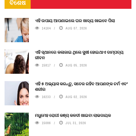
ବିଶେଷ
ଏହି ଉପାୟ ଆପଣାଇଲେ ଘର ଖାଦ୍ୟ ଖାଇବେ ପିଲା
14164
AUG 07, 2026
ଏହି ସ୍ଥାନରେ କଳାଜାଇ ଥିଲେ ସୁଖୀ ହୋଇଥାଏ ଦାମ୍ପତ୍ୟ
ଜୀବନ
15817
AUG 05, 2026
ଏହି ୫ ଅଭ୍ୟାସ କରନ୍ତୁ, ସତେଜ ରହିବ ଆପଣଙ୍କ ଚର୍ମ ଏବଂ
ଶରୀର
16233
AUG 02, 2026
ମଧୁମେହ ରୋଗୀ କଞ୍ଚା କଳଦୀ ଖାଇବା ଲାଭଦାୟକ
15086
JUL 31, 2026