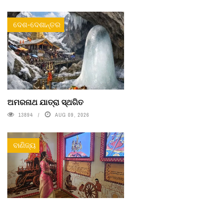
ଦେଶ-ଦେଶାନ୍ତର
ଅମରନାଥ ଯାତ୍ରା ସ୍ଥଗିତ
13894
AUG 09, 2026
ବାଣିଜ୍ୟ