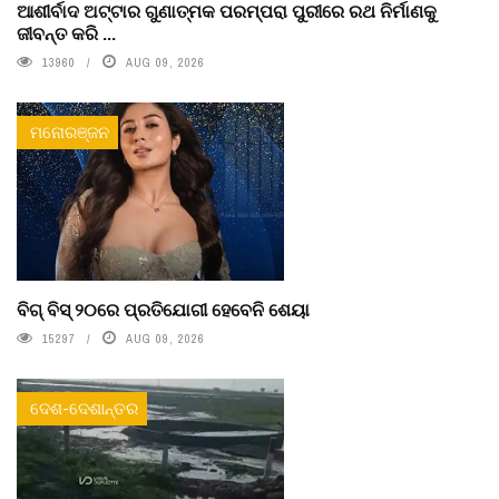
ଆଶୀର୍ବାଦ ଅଟ୍ଟାର ଗୁଣାତ୍ମକ ପରମ୍ପରା ପୁରୀରେ ରଥ ନିର୍ମାଣକୁ
ଜୀବନ୍ତ କରି ...
13960
AUG 09, 2026
ମନୋରଞ୍ଜନ
ବିଗ୍ ବିସ୍ ୨୦ରେ ପ୍ରତିଯୋଗୀ ହେବେନି ଶେୟା
15297
AUG 09, 2026
ଦେଶ-ଦେଶାନ୍ତର