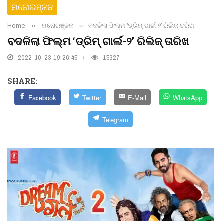
ମନୋରଞ୍ଜନ
Home
››
ମନୋରଞ୍ଜନ
››
ବଦଳିଲା ଫିଲ୍ମ ‘ଡ୍ରିମ୍ ଗାର୍ଲ-୨’ ରିଲିଜ୍ ତାରିଖ
ବଦଳିଲା ଫିଲ୍ମ ‘ଡ୍ରିମ୍ ଗାର୍ଲ-୨’ ରିଲିଜ୍ ତାରିଖ
2022-10-23 19:26:45
15327
SHARE:
Facebook
Twitter
E-Mail
WhatsApp
Telegram