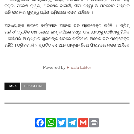
କପୁର, ପରେଶ ରାୱଲ, ଅଭିଷେକ ବାନାର୍ଜୀ, ସୀମା ପହୱା ଓ ମନଜୋତ ସିଂହଙ୍କ
ଭଳି କଳାକାର ଗୁରୁତ୍ୱପୂର୍ଣ୍ଣ ଭୂମିକାରେ ନଜର ଆସିବେ ।
ଅନନ୍ୟାଙ୍କ ହାତରେ ବର୍ତ୍ତମାନ ଅନେକ ବଡ ପ୍ରୋଜେକ୍ଟ ରହିଛି । 'ଡ୍ରିମ୍‌
ଗର୍ଲ-୨' ବ୍ୟତିତ ଖୋ ଗେୟେ ହାମ୍ କାହାଁରେ ମଧ୍ୟ ଅନନ୍ୟାଙ୍କୁ ଦେଖିବାକୁ ମିଳିବ
। ସେହିପରି ଆୟୁଷ୍ମାନ ଖୁରାନାଙ୍କ ହାତରେ ବର୍ତ୍ତମାନ ଅନେକ ବଡ ପ୍ରୋଜେକ୍ଟ
ରହିଛି । ଡ୍ରିମଗାର୍ଲ ୨ ବ୍ୟତିତ ସେ ଆନ ଆକ୍ସନ ହିରୋ ଫିଲ୍ମରେ ନଜର ଆସିବେ
।
Powered by
Froala Editor
TAGS
DREAM GIRL
Facebook
WhatsApp
Twitter
Telegram
Gmail
Print