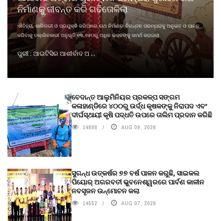
ନିର୍ମାଣକୁ ଜୀବନ୍ତ କରି ଗଢିତୋଳିଲା
ଐତିହ୍ୟ, କାରିଗରୀ ଓ ପ୍ରଯୁକ୍ତି ଜରିଆରେ ଋଥ ନିର୍ମାଣର ଚିରନ୍ତନ ପରମ୍ପରାକୁ ଅନୁଭବ ଓ ପାଳନ
କରିବାକୁ ତଲ୍ଲିନକାରୀ ଅନୁଭୂତି ୧୩,୭୫୦ରୁ ଅଧିକ ଭକ୍ତଙ୍କୁ ସମର୍ଥ କରାଇଲା
ପୁରୀ : ଆଇଟିସିର ଆଶୀର୍ବାଦ ଅ ...
ବେଦାନ୍ତ ଆଲୁମିନିୟର ପ୍ରକଳ୍ପ ସଙ୍ଗମ
କଳାହାଣ୍ଡିରେ ୪୦୦ରୁ ଉର୍ଦ୍ଧ କୃଷକଙ୍କୁ ନିରାପଦ ଏବଂ
ଦୀର୍ଘସ୍ଥାୟୀ କୃଷି ପଦ୍ଧତି ଉପରେ ତାଲିମ ପ୍ରଦାନ କରିଛି
14888
AUG 09, 2026
ସୁଗନ୍ଧ ଉତ୍କର୍ଷର ୭୭ ବର୍ଷ ପାଳନ କରୁଛି, ସାଇକଲ
ପିୟୋର୍‌ ଅଗରବତୀ ଭୁବନେଶ୍ୱରରେ ପାର୍ବଣ କାଳୀନ
ନବସୃଜନ ଉନ୍ମୋଚନ କଲା
14552
AUG 07, 2026