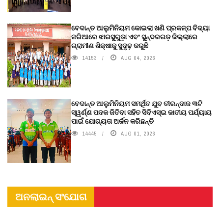
ବେଦାନ୍ତ ଆଲୁମିନିୟମ କୋଇଲା ଖଣି ପ୍ରକଳ୍ପ ବିଦ୍ୟା
ଜରିଆରେ ଝାରସୁଗୁଡ଼ା ଏବଂ ସୁନ୍ଦରଗଡ଼ ଜିଲ୍ଲାରେ
ଗ୍ରାମୀଣ ଶିକ୍ଷାକୁ ସୁଦୃଢ଼ କରୁଛି
14153
AUG 04, 2026
ବେଦାନ୍ତ ଆଲୁମିନିୟମ ସମର୍ଥିତ ଯୁବ ତୀରନ୍ଦାଜ ୩ଟି
ସ୍ୱର୍ଣ୍ଣ ପଦକ ଜିତିବା ସହିତ ସିବିଏସ୍ଇ ଜାତୀୟ ପର୍ଯ୍ୟାୟ
ପାଇଁ ଯୋଗ୍ୟତା ଅର୍ଜନ କରିଛନ୍ତି
14445
AUG 01, 2026
ଅନଲାଇନ୍ ସଂଯୋଗ