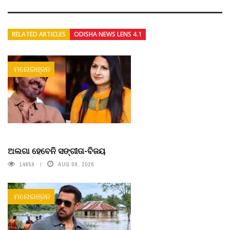
RELATED ARTICLES
ODISHA NEWS LENS 4.1
ମନୋରଞ୍ଜନ
ଅଲଗା ହେବେନି ସଙ୍ଗୀତା-ବିଜୟ
14659
AUG 09, 2026
ମନୋରଞ୍ଜନ