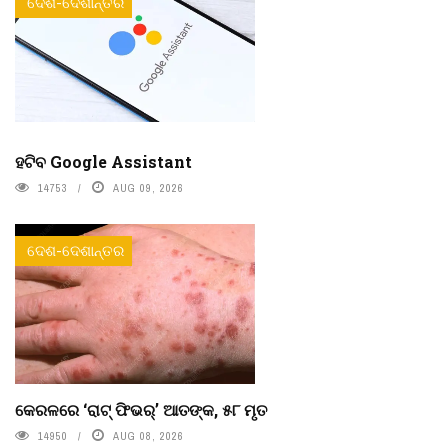
ଦେଶ-ଦେଶାନ୍ତର
ହଟିବ Google Assistant
14753
AUG 09, 2026
ଦେଶ-ଦେଶାନ୍ତର
କେରଳରେ ‘ରାଟ୍ ଫିଭର୍’ ଆତଙ୍କ, ୫୮ ମୃତ
14950
AUG 08, 2026