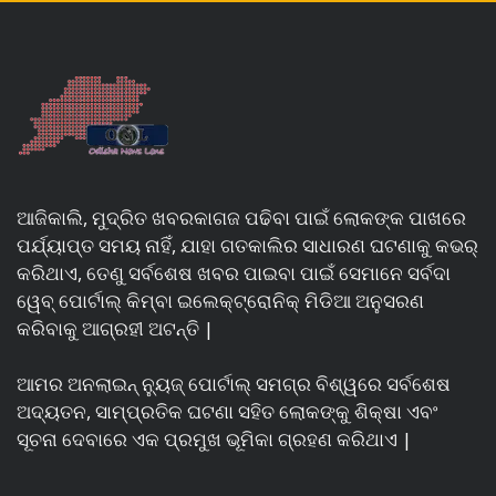
ଆଜିକାଲି, ମୁଦ୍ରିତ ଖବରକାଗଜ ପଢିବା ପାଇଁ ଲୋକଙ୍କ ପାଖରେ
ପର୍ଯ୍ୟାପ୍ତ ସମୟ ନାହିଁ, ଯାହା ଗତକାଲିର ସାଧାରଣ ଘଟଣାକୁ କଭର୍
କରିଥାଏ, ତେଣୁ ସର୍ବଶେଷ ଖବର ପାଇବା ପାଇଁ ସେମାନେ ସର୍ବଦା
ୱେବ୍ ପୋର୍ଟାଲ୍ କିମ୍ବା ଇଲେକ୍ଟ୍ରୋନିକ୍ ମିଡିଆ ଅନୁସରଣ
କରିବାକୁ ଆଗ୍ରହୀ ଅଟନ୍ତି |
ଆମର ଅନଲାଇନ୍ ନ୍ୟୁଜ୍ ପୋର୍ଟାଲ୍ ସମଗ୍ର ବିଶ୍ୱରେ ସର୍ବଶେଷ
ଅଦ୍ୟତନ, ସାମ୍ପ୍ରତିକ ଘଟଣା ସହିତ ଲୋକଙ୍କୁ ଶିକ୍ଷା ଏବଂ
ସୂଚନା ଦେବାରେ ଏକ ପ୍ରମୁଖ ଭୂମିକା ଗ୍ରହଣ କରିଥାଏ |