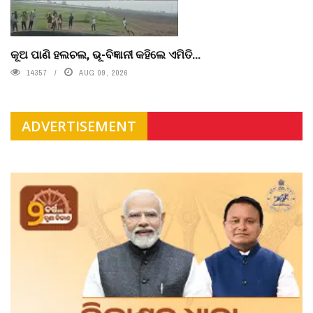
କୂଅ ପାଣି ହଲଚଲ, ଭୂ-ବିଜ୍ଞାନୀ କହିଲେ ଏମିତି...
14357
AUG 09, 2026
ADVERTISEMENT