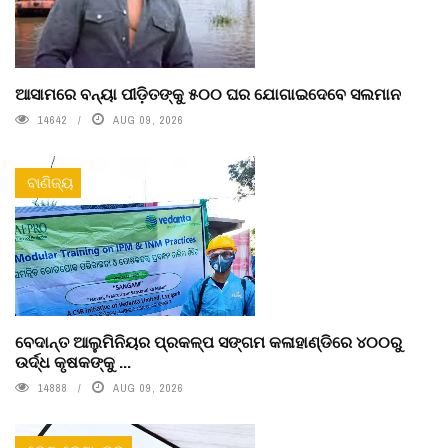
ଆସାମରେ ବନ୍ୟା ପୀଡ଼ିତଙ୍କୁ ୫୦୦ ଘର ଯୋଗାଇଦେବେ ସଲମାନ
14642
AUG 09, 2026
ବାଣିଜ୍ୟ
ବେଦାନ୍ତ ଆଲୁମିନିୟର ପ୍ରକଳ୍ପ ସଙ୍ଗମ କଳାହାଣ୍ଡିରେ ୪୦୦ରୁ
ଉର୍ଦ୍ଧ କୃଷକଙ୍କୁ ...
14888
AUG 09, 2026