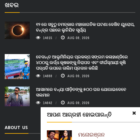
ଖବର
୧୨ ରେ ସବୁଠୁ ଚମତ୍କାର ମହାଜାଗତିକ ଘଟଣା ଦେଖିବ ୟୁରୋପ,
ଚନ୍ଦ୍ର ପଛରେ ଲୁଚିଯିବ ସୂର୍ଯ୍ୟ
14915
AUG 08, 2026
ବେଦାନ୍ତ ଆଲୁମିନିୟର ପ୍ରକଳ୍ପ ସଙ୍ଗମ କଳାହାଣ୍ଡିରେ
୪୦୦ରୁ ଉର୍ଦ୍ଧ କୃଷକଙ୍କୁ ନିରାପଦ ଏବଂ ଦୀର୍ଘସ୍ଥାୟୀ କୃଷି
ପଦ୍ଧତି ଉପରେ ତାଲିମ ପ୍ରଦାନ କରିଛି
14888
AUG 09, 2026
ଆସାମରେ ବନ୍ୟା ପୀଡ଼ିତଙ୍କୁ ୫୦୦ ଘର ଯୋଗାଇଦେବେ
ସଲମାନ
14642
AUG 09, 2026
ଆପଣ ଆଗ୍ରହୀ ହୋଇପାରନ୍ତି
ABOUT US
ମନୋରଞ୍ଜନ