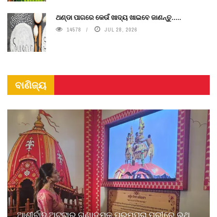
ଥଣ୍ଡା ପାଗରେ କେଉଁ ଖାଦ୍ୟ ଖାଇବେ ଜାଣନ୍ତୁ.....
14578
JUL 28, 2026
ବାଣିଜ୍ୟ
ଆଶୀର୍ବାଦ ଅଟ୍ଟାର ଗୁଣାତ୍ମକ ପରମ୍ପରା ପୁରୀରେ ରଥ