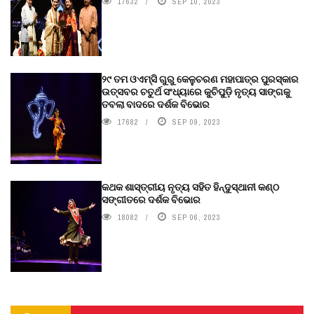
17632
SEP 10, 2023
୨୯ ତମ ଓଏମ୍‌ସି ଗୁରୁ କେଳୁଚରଣ ମହାପାତ୍ର ପୁରସ୍କାର
ଉତ୍ସବର ଚତୁର୍ଥ ସଂଧ୍ୟାରେ କୁଚିପୁଡ଼ି ନୃତ୍ୟ ସାଙ୍ଗକୁ
ତବଲା ବାଦରେ ଦର୍ଶକ ବିଭୋର
17682
SEP 09, 2023
କଥକ ଶାସ୍ତ୍ରୀୟ ନୃତ୍ୟ ସହିତ ହିନ୍ଦୁସ୍ଥାନୀ କଣ୍ଠ
ସଙ୍ଗୀତରେ ଦର୍ଶକ ବିଭୋର
18082
SEP 06, 2023