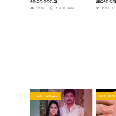
କୋଟିର ଜରିମାନା
ଖାଇବେ ପିଲ
14360
AUG 07, 2026
13734
ଦେଶ-ଦେଶାନ୍ତର
ଦେଶ-ଦେଶା