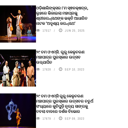
ଓଡ଼ିଶାଲିଙ୍କ୍ସର ୮ମ ସ୍ଵନକ୍ଷତ୍ର,
ଲୁହରେ ଭିଜାଇଲା ମହାପ୍ରଭୁ
ଶ୍ରୀଜଗନ୍ନାଥଙ୍କ ଭକ୍ତି ଆଧାରିତ
ନାଟକ ‘ଅଦୃଶ୍ୟ ଜଗନ୍ନାଥ‘
17017
JUN 25, 2025
୨୯ ତମ ଓଏମ୍‌ସି. ଗୁରୁ କେଳୁଚରଣ
ମହାପାତ୍ର ପୁରସ୍କାର ଉତ୍ସବ
ଉଦ୍‍ଯାପିତ
17628
SEP 10, 2023
୨୯ ତମ ଓଏମ୍‌ସି ଗୁରୁ କେଳୁଚରଣ
ମହାପାତ୍ର ପୁରସ୍କାର ଉତ୍ସବର ଚତୁର୍ଥ
ସଂଧ୍ୟାରେ କୁଚିପୁଡ଼ି ନୃତ୍ୟ ସାଙ୍ଗକୁ
ତବଲା ବାଦରେ ଦର୍ଶକ ବିଭୋର
17679
SEP 09, 2023