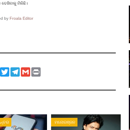
ଦେଖିବାକୁ ମିଳିଛି।
ed by
Froala Editor
ook
WhatsApp
Twitter
Telegram
Gmail
Print
ନ୍ତର
ମନୋରଞ୍ଜନ