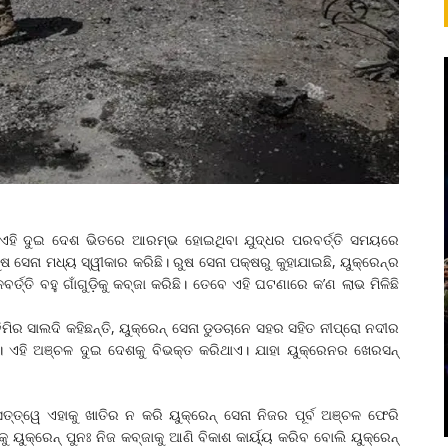
ା। ଏହି ଦୁଇ ଦେଶ ଭିତରେ ଆରମ୍ଭ ହୋଇଥିବା ଯୁଦ୍ଧର ପରବର୍ତ୍ତି ସମୟରେ
ୁଷ ସେନା ମଧ୍ୟ ସ୍ୱୀକାର କରିଛି। ରୁଷ ସେନା ପକ୍ଷରୁ କୁହାଯାଇଛି, ୟୁକ୍ରେନ୍‌ର
ତ୍ତି ବହୁ ଗାଁଗୁଡ଼ିକୁ କବ୍‌ଜା କରିଛି। ତେବେ ଏହି ଘଟଣାରେ କ’ଣ ଲାଭ ମିଳିଛି
ିର ସାଲଦି କହିଛନ୍ତି, ୟୁକ୍ରେନ୍ ସେନା ଡୁଡଚାନେ ସହର ସହିତ ନୀପ୍ରୋ ନଦୀର
। ଏହି ଅଞ୍ଚଳ ଦୁଇ ଦେଶକୁ ବିଭକ୍ତ କରିଥାଏ। ଯାହା ୟୁକ୍ରେନର ଖେରସନ୍
ତ୍ୱେ ଏହାକୁ ଖାତିର ନ କରି ୟୁକ୍ରେନ୍ ସେନା ନିଜର ପୂର୍ବ ଅଞ୍ଚଳ ଫେରି
କ୍ରେନ୍ ପୁନଃ ନିଜ କବ୍‌ଜାକୁ ଆଣି ବିକାଶ କାର୍ୟ୍ୟ କରିବ ବୋଲି ୟୁକ୍ରେନ୍