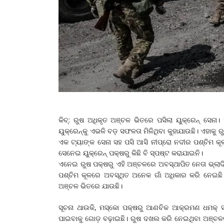
କିବ୍: ରୁଷ ଅଧିକୃତ ଅଞ୍ଚଳ ଭିତରେ ପସିଲା ୟୁକ୍ରେନ୍ ସେନ
ୟୁକ୍ରେନ୍‌କୁ ଏଭଳି ବଡ଼ ସଫଳତା ମିଳିଥିବା କୁହାଯାଉଛି। ଏହାକୁ ର
ଏକ ଟ୍ୟାଙ୍କ ସେନା ସହ ପସି ଆସି ନୀପ୍ରୋ ନଦୀର ପଶ୍ଚିମ କୂଳବର୍
ସେନେଇ ୟୁକ୍ରେନ୍‌ ପକ୍ଷରୁ କିଛି ବି ସ୍ପଷ୍ଟ କରାଯାଇନି।
ଏନେଇ ରୁଷ ପକ୍ଷରୁ ଏହି ଅଞ୍ଚଳରେ ଅବସ୍ଥାପିତ ନେତା ଭ୍ଲାଦିମ
ପଶ୍ଚିମ କୂଳରେ ଅବସ୍ଥିତ ଅନେକ ଗାଁ ଅଧିକାର କରି ନେଇଛି
ଅଞ୍ଚଳ ଭିତରେ ଯାଉଛି।
ସୂଚନା ଥାଉକି, ମସ୍କୋ ପକ୍ଷରୁ ଆଣବିକ ଆକ୍ରମଣ ଧମକ୍‌ ସତ୍
ପାଇବାକୁ ଗୋଡ଼ ବଢ଼ାଇଛି। ରୁଷ ଦଖଲ କରି ନେଇଥିବା ଅଞ୍ଚଳକୁ ୟୁ