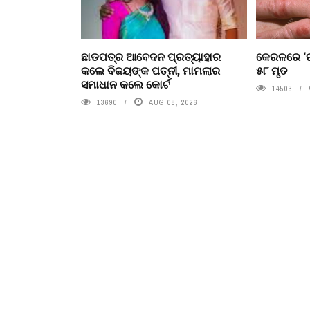
ଛାଡପତ୍ର ଆବେଦନ ପ୍ରତ୍ୟାହାର
କେରଳରେ ‘ର
କଲେ ବିଜୟଙ୍କ ପତ୍ନୀ, ମାମଲାର
୫୮ ମୃତ
ସମାଧାନ କଲେ କୋର୍ଟ
14503
13690
AUG 08, 2026