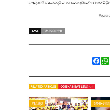
ରାଷ୍ଟ୍ରପତି ଜେଲେନସ୍କି ଭରସା ଦେଇଚାଲିଛନ୍ତି। ଯାହାର ଭିଡ଼ିଓ 
Power
TAGS
UKRAINE WAR
Faceb
RELATED ARTICLES
ODISHA NEWS LENS 4.1
ବାଣିଜ୍ୟ
ଦେଶ-ଦେଶା