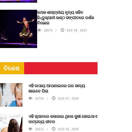
କଥକ ଶାସ୍ତ୍ରୀୟ ନୃତ୍ୟ ସହିତ
ହିନ୍ଦୁସ୍ଥାନୀ କଣ୍ଠ ସଙ୍ଗୀତରେ ଦର୍ଶକ
ବିଭୋର
18079
SEP 06, 2023
ବିଶେଷ
ଏହି ଉପାୟ ଆପଣାଇଲେ ଘର ଖାଦ୍ୟ
ଖାଇବେ ପିଲା
13734
AUG 07, 2026
ଏହି ସ୍ଥାନରେ କଳାଜାଇ ଥିଲେ ସୁଖୀ ହୋଇଥାଏ
ଦାମ୍ପତ୍ୟ ଜୀବନ
15613
AUG 05, 2026