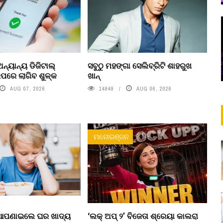
ନ୍ୟାନ୍ୟ ଡିଜିଟାଲ୍
ସବୁଠୁ ମହଙ୍ଗା ସେଲିବ୍ରିଟି ଶାହରୁଖ
ରେ ଲାଗିବ ଶୁଳ୍କ
ଖାନ୍
AUG 07, 2026
14949
AUG 06, 2026
ମନୋରଞ୍ଜନ
 ଆପଣାଇଲେ ଘର ଖାଦ୍ୟ
‘ଲକ୍ ଅପ୍ ୨’ ବିଜେତା ଶ୍ରେୟା କାଲରା