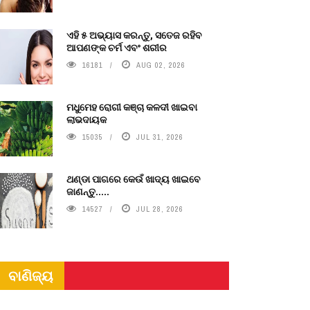
ଏହି ୫ ଅଭ୍ୟାସ କରନ୍ତୁ, ସତେଜ ରହିବ
ଆପଣଙ୍କ ଚର୍ମ ଏବଂ ଶରୀର
16181
AUG 02, 2026
ମଧୁମେହ ରୋଗୀ କଞ୍ଚା କଳଦୀ ଖାଇବା
ଲାଭଦାୟକ
15035
JUL 31, 2026
ଥଣ୍ଡା ପାଗରେ କେଉଁ ଖାଦ୍ୟ ଖାଇବେ
ଜାଣନ୍ତୁ.....
14527
JUL 28, 2026
ବାଣିଜ୍ୟ