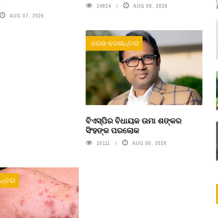
ା
14824
AUG 06, 2026
AUG 07, 2026
ଦେଶ-ଦେଶାନ୍ତର
ବିଏସ୍‌ପିର ବିଧାୟକ ଉମା ଶଙ୍କର
ସିଂହଙ୍କ ପରଲୋକ
15111
AUG 06, 2026
ନ୍ତର