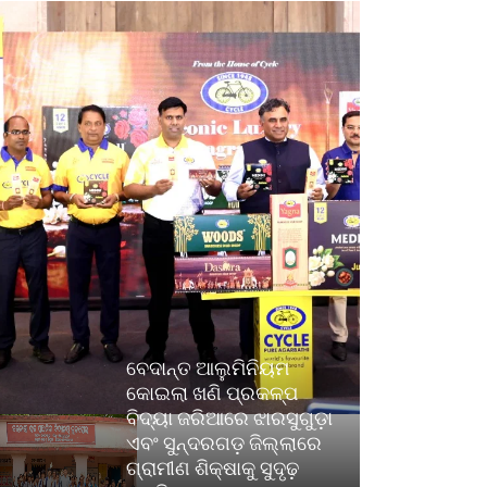
ବେଦାନ୍ତ ଆଲୁମିନିୟମ
କୋଇଲା ଖଣି ପ୍ରକଳ୍ପ
ବିଦ୍ୟା ଜରିଆରେ ଝାରସୁଗୁଡ଼ା
ଏବଂ ସୁନ୍ଦରଗଡ଼ ଜିଲ୍ଲାରେ
ଗ୍ରାମୀଣ ଶିକ୍ଷାକୁ ସୁଦୃଢ଼