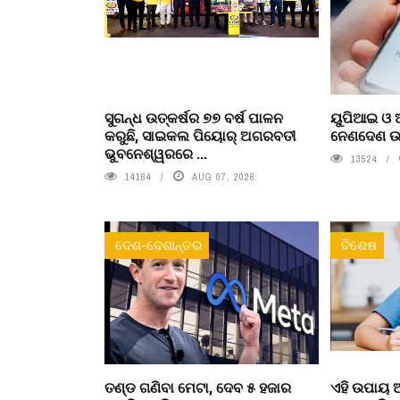
ସୁଗନ୍ଧ ଉତ୍କର୍ଷର ୭୭ ବର୍ଷ ପାଳନ
ୟୁପିଆଇ ଓ ଅ
କରୁଛି, ସାଇକଲ ପିୟୋର୍‌ ଅଗରବତୀ
ନେଣଦେଣ ଉପ
ଭୁବନେଶ୍ୱରରେ ...
13524
14164
AUG 07, 2026
ଦେଶ-ଦେଶାନ୍ତର
ବିଶେଷ
ତଣ୍ଡ ଗଣିବା ମେଟା, ଦେବ ୫ ହଜାର
ଏହି ଉପାୟ