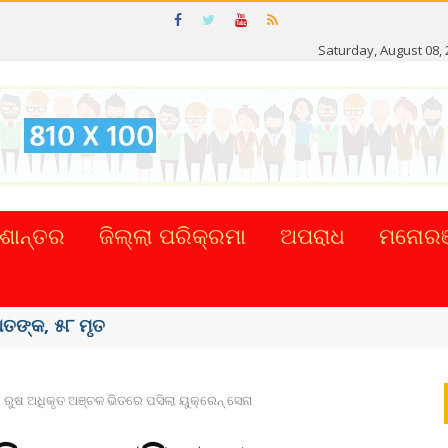
Saturday, August 08,
ଶାନ୍ତର
ଜିଲ୍ଲା ପରିକ୍ରମା
ଅପରାଧ
ମନୋରଞ
ାହାର କଲେ ...
ରୁଷ ଅଧିକୃତ ଅଞ୍ଚଳ ଭିତରେ ପସିଲା ୟୁକ୍ରେନ୍ ସେନା