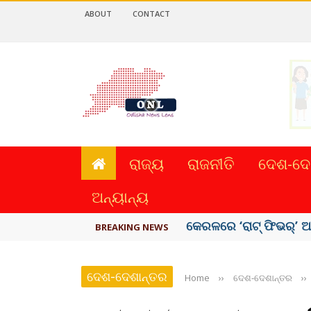
ABOUT
CONTACT
ରାଜ୍ୟ
ରାଜନୀତି
ଦେଶ-ଦେ
ଅନ୍ୟାନ୍ୟ
ଛାଡପତ୍ର ଆବେଦନ ପ୍ରତ୍ୟ
BREAKING NEWS
ଦେଶ-ଦେଶାନ୍ତର
Home
››
ଦେଶ-ଦେଶାନ୍ତର
››