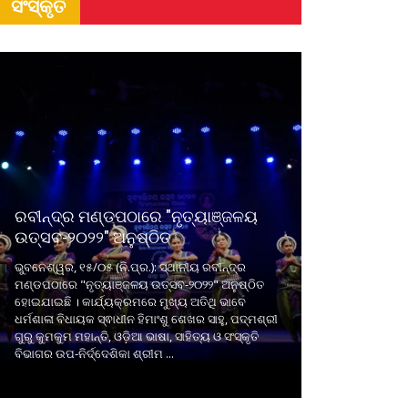
ସଂସ୍କୃତି
ରବୀନ୍ଦ୍ର ମଣ୍ଡପଠାରେ "ନୃତ୍ୟାଞ୍ଜଳୟ
ଉତ୍ସବ-୨୦୨୨" ଅନୁଷ୍ଠିତ
ଭୁବନେଶ୍ୱର, ୧୫/୦୫ (ନି.ପ୍ର.): ସ୍ଥାନୀୟ ରବୀନ୍ଦ୍ର
ମଣ୍ଡପଠାରେ "ନୃତ୍ୟାଞ୍ଜଳୟ ଉତ୍ସବ-୨୦୨୨" ଅନୁଷ୍ଠିତ
ହୋଇଯାଇଛି । କାର୍ଯ୍ୟକ୍ରମରେ ମୁଖ୍ୟ ଅତିଥି ଭାବେ
ଧର୍ମଶାଳା ବିଧାୟକ ସ୍ଵାଧୀନ ହିମାଂଶୁ ଶେଖର ସାହୁ, ପଦ୍ମଶ୍ରୀ
ଗୁରୁ କୁମକୁମ ମହାନ୍ତି, ଓଡ଼ିଆ ଭାଷା, ସାହିତ୍ୟ ଓ ସଂସ୍କୃତି
ବିଭାଗର ଉପ-ନିର୍ଦ୍ଦେଶିକା ଶ୍ରୀମ ...