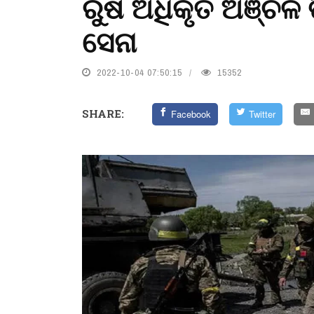
ରୁଷ ଅଧିକୃତ ଅଞ୍ଚଳ ଭ
ସେନା
2022-10-04 07:50:15
15352
SHARE:
Facebook
Twitter