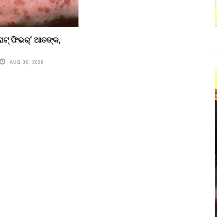
ାଟ୍ ଫିଭର୍’ ଆତଙ୍କ,
AUG 08, 2026