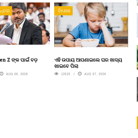
ନ୍ତର
ବିଶେଷ
n Z ଙ୍କ ପାଇଁ ବଡ଼
ଏହି ଉପାୟ ଆପଣାଇଲେ ଘର ଖାଦ୍ୟ
ଖାଇବେ ପିଲା
AUG 06, 2026
13535
AUG 07, 2026