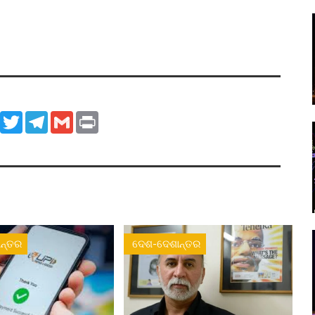
ook
WhatsApp
Twitter
Telegram
Gmail
Print
ନ୍ତର
ଦେଶ-ଦେଶାନ୍ତର