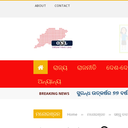
ABOUT
CONTACT
ରାଜ୍ୟ
ରାଜନୀତି
ଦେଶ-ଦେ
ଅନ୍ୟାନ୍ୟ
ୟୁପିଆଇ ଓ ଅନ୍ୟାନ୍ୟ ଡିଜି
BREAKING NEWS
ମନୋରଞ୍ଜନ
Home
››
ମନୋରଞ୍ଜନ
››
ସଞ୍ଜୁ ବ