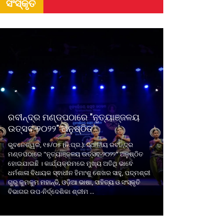
ସଂସ୍କୃତି
ରବୀନ୍ଦ୍ର ମଣ୍ଡପଠାରେ "ନୃତ୍ୟାଞ୍ଜଳୟ
ଉତ୍ସବ-୨୦୨୨" ଅନୁଷ୍ଠିତ
ଭୁବନେଶ୍ୱର, ୧୫/୦୫ (ନି.ପ୍ର.): ସ୍ଥାନୀୟ ରବୀନ୍ଦ୍ର
ମଣ୍ଡପଠାରେ "ନୃତ୍ୟାଞ୍ଜଳୟ ଉତ୍ସବ-୨୦୨୨" ଅନୁଷ୍ଠିତ
ହୋଇଯାଇଛି । କାର୍ଯ୍ୟକ୍ରମରେ ମୁଖ୍ୟ ଅତିଥି ଭାବେ
ଧର୍ମଶାଳା ବିଧାୟକ ସ୍ଵାଧୀନ ହିମାଂଶୁ ଶେଖର ସାହୁ, ପଦ୍ମଶ୍ରୀ
ଗୁରୁ କୁମକୁମ ମହାନ୍ତି, ଓଡ଼ିଆ ଭାଷା, ସାହିତ୍ୟ ଓ ସଂସ୍କୃତି
ବିଭାଗର ଉପ-ନିର୍ଦ୍ଦେଶିକା ଶ୍ରୀମ ...