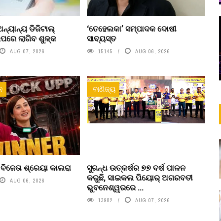
ନ୍ୟାନ୍ୟ ଡିଜିଟାଲ୍
‘ତେହେଲକା’ ସମ୍ପାଦକ ଦୋଷୀ
ରେ ଲାଗିବ ଶୁଳ୍କ
ସାବ୍ୟସ୍ତ
AUG 07, 2026
15145
AUG 06, 2026
ନ
ବାଣିଜ୍ୟ
’ ବିଜେତା ଶ୍ରେୟା କାଲରା
ସୁଗନ୍ଧ ଉତ୍କର୍ଷର ୭୭ ବର୍ଷ ପାଳନ
କରୁଛି, ସାଇକଲ ପିୟୋର୍‌ ଅଗରବତୀ
AUG 06, 2026
ଭୁବନେଶ୍ୱରରେ ...
13982
AUG 07, 2026