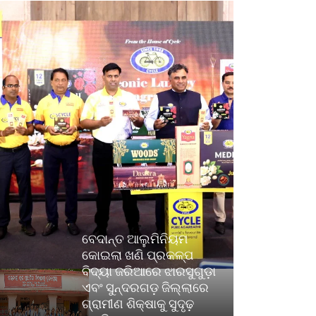
ବେଦାନ୍ତ ଆଲୁମିନିୟମ
କୋଇଲା ଖଣି ପ୍ରକଳ୍ପ
ବିଦ୍ୟା ଜରିଆରେ ଝାରସୁଗୁଡ଼ା
ଏବଂ ସୁନ୍ଦରଗଡ଼ ଜିଲ୍ଲାରେ
ଗ୍ରାମୀଣ ଶିକ୍ଷାକୁ ସୁଦୃଢ଼