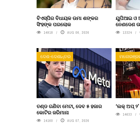
ବିଏସ୍‌ପିର ବିଧାୟକ ଉମା ଶଙ୍କର
ୟୁପିଆଇ ଓ ଅ
ସିଂହଙ୍କ ପରଲୋକ
ନେଣଦେଣ ଉପ
14918
AUG 06, 2026
13324
ଦେଶ-ଦେଶାନ୍ତର
ମନୋରଞ୍ଜ
ତଣ୍ଡ ଗଣିବା ମେଟା, ଦେବ ୫ ହଜାର
‘ଲକ୍ ଅପ୍ ୨
କୋଟିର ଜରିମାନା
14633
14160
AUG 07, 2026