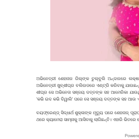
ଅଭିନେତ୍ରୀ ଶେହନାଜ ଗିଲ୍‌ଙ୍କ ଚୁଲ୍‌ବୁଲି ଅନ୍ଦାଜରେ ଲକ୍
ଅଭିନେତ୍ରୀ ଖୁବ୍‌ଶୀଘ୍ର ବଲିଉଡରେ ଏଣ୍ଟ୍ରି କରିବାକୁ ଯାଉଛନ
ଶୀଘ୍ର ସେ ଅଭିନେତା ସଞ୍ଜୟ ଦତ୍ତଙ୍କ ସହ ଆମେରିକା ଯାଉଥି
'କଭି ଇଦ କଭି ଦିୱାଲି' ପରେ ସେ ସଞ୍ଜୟ ଦତ୍ତଙ୍କ ସହ ଆଉ ଏକ 
ବୟଫ୍ରେଣ୍ଡ୍‌ ସିଦ୍ଧାର୍ଥ ଶୁକ୍ଳାଙ୍କ ମୃତ୍ୟୁ ପରେ ଶେହନାଜ୍‌ ପୂରା
ଥରେ କ୍ୟାମେରା ସାମ୍ନାକୁ ଆସିବାକୁ ଲାଗିଛନ୍ତି। ଏହାରି ଭିତରେ 
Power