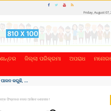
Friday, August 07,
ଶାନ୍ତର
ଜିଲ୍ଲା ପରିକ୍ରମା
ଅପରାଧ
ମନୋରଞ
ଟାଲ୍ ନେଣଦେଣ ...
ାବାଙ୍କ ଫିଲ୍ମରେ ନଜର ଆସିବେ ଶେହନାଜ !