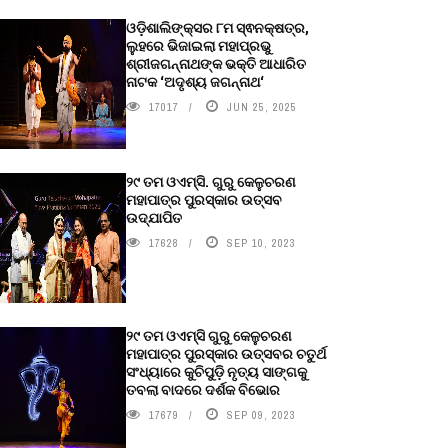
ଓଡ଼ିଶାଲିଙ୍କ୍ସର ୮ମ ସ୍ଵନକ୍ଷତ୍ର,
ଲୁହରେ ଭିଜାଇଲା ମହାପ୍ରଭୁ
ଶ୍ରୀଜଗନ୍ନାଥଙ୍କ ଭକ୍ତି ଆଧାରିତ
ନାଟକ ‘ଅଦୃଶ୍ୟ ଜଗନ୍ନାଥ‘
17017
JUN 25, 2025
୨୯ ତମ ଓଏମ୍‌ସି. ଗୁରୁ କେଳୁଚରଣ
ମହାପାତ୍ର ପୁରସ୍କାର ଉତ୍ସବ
ଉଦ୍‍ଯାପିତ
17628
SEP 10, 2023
୨୯ ତମ ଓଏମ୍‌ସି ଗୁରୁ କେଳୁଚରଣ
ମହାପାତ୍ର ପୁରସ୍କାର ଉତ୍ସବର ଚତୁର୍ଥ
ସଂଧ୍ୟାରେ କୁଚିପୁଡ଼ି ନୃତ୍ୟ ସାଙ୍ଗକୁ
ତବଲା ବାଦରେ ଦର୍ଶକ ବିଭୋର
17679
SEP 09, 2023