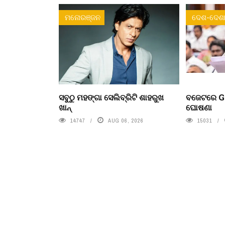
ମନୋରଞ୍ଜନ
ଦେଶ-ଦେଶା
ସବୁଠୁ ମହଙ୍ଗା ସେଲିବ୍ରିଟି ଶାହରୁଖ
ବଜେଟରେ Ge
ଖାନ୍
ଘୋଷଣା
14747
AUG 06, 2026
15031