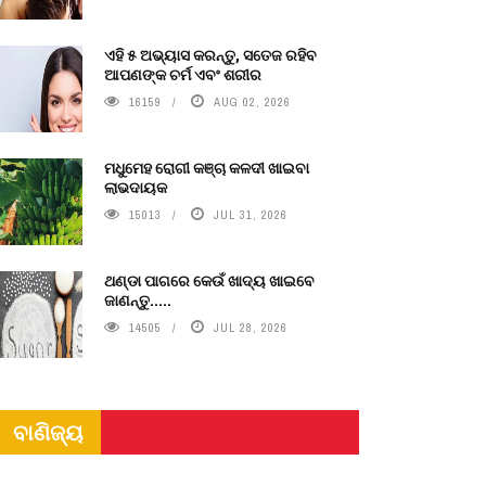
ଏହି ୫ ଅଭ୍ୟାସ କରନ୍ତୁ, ସତେଜ ରହିବ
ଆପଣଙ୍କ ଚର୍ମ ଏବଂ ଶରୀର
16159
AUG 02, 2026
ମଧୁମେହ ରୋଗୀ କଞ୍ଚା କଳଦୀ ଖାଇବା
ଲାଭଦାୟକ
15013
JUL 31, 2026
ଥଣ୍ଡା ପାଗରେ କେଉଁ ଖାଦ୍ୟ ଖାଇବେ
ଜାଣନ୍ତୁ.....
14505
JUL 28, 2026
ବାଣିଜ୍ୟ