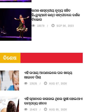
କଥକ ଶାସ୍ତ୍ରୀୟ ନୃତ୍ୟ ସହିତ
ହିନ୍ଦୁସ୍ଥାନୀ କଣ୍ଠ ସଙ୍ଗୀତରେ ଦର୍ଶକ
ବିଭୋର
18079
SEP 06, 2023
ବିଶେଷ
ଏହି ଉପାୟ ଆପଣାଇଲେ ଘର ଖାଦ୍ୟ
ଖାଇବେ ପିଲା
13535
AUG 07, 2026
ଏହି ସ୍ଥାନରେ କଳାଜାଇ ଥିଲେ ସୁଖୀ ହୋଇଥାଏ
ଦାମ୍ପତ୍ୟ ଜୀବନ
15423
AUG 05, 2026