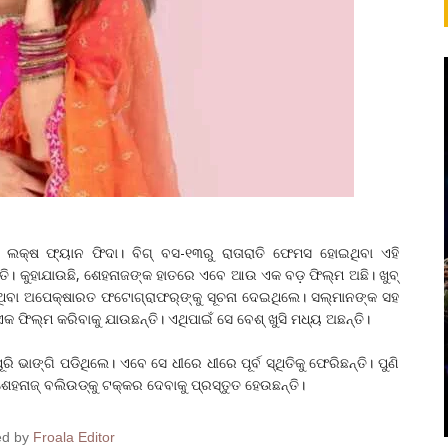
ଷ ଲକ୍ଷ ଫ୍ୟାନ ଫିଦା। ବିଗ୍‌ ବସ-୧୩ରୁ ରାତାରାତି ଫେମସ ହୋଇଥିବା ଏହି
୍ତି। କୁହାଯାଉଛି, ଶେହନାଜଙ୍କ ହାତରେ ଏବେ ଆଉ ଏକ ବଡ଼ ଫିଲ୍ମ ଅଛି। ଖୁବ୍‌
ବା ଅପେକ୍ଷାରତ ଫଟୋଗ୍ରାଫର୍‌ଙ୍କୁ ସୂଚନା ଦେଇଥିଲେ। ସଲ୍‌ମାନଙ୍କ ସହ
ଫିଲ୍ମ କରିବାକୁ ଯାଉଛନ୍ତି। ଏଥିପାଇଁ ସେ ବେଶ୍‌ ଖୁସି ମଧ୍ୟ ଅଛନ୍ତି।
ପୂରି ଭାଙ୍ଗି ପଡିଥିଲେ। ଏବେ ସେ ଧୀରେ ଧୀରେ ପୂର୍ବ ସ୍ଥିତିକୁ ଫେରିଛନ୍ତି। ପୁଣି
ଶେହନାଜ୍‌ ବଲିଉଡ୍‌କୁ ଟକ୍କର ଦେବାକୁ ପ୍ରସ୍ତୁତ ହେଉଛନ୍ତି।
ed by
Froala Editor