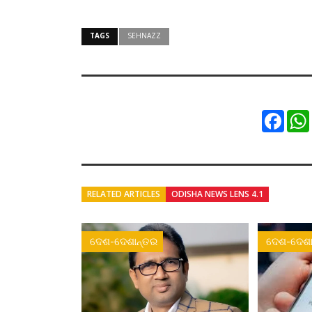
TAGS
SEHNAZZ
Faceb
RELATED ARTICLES
ODISHA NEWS LENS 4.1
ଦେଶ-ଦେଶାନ୍ତର
ଦେଶ-ଦେଶା