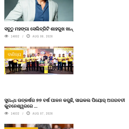
ସବୁଠୁ ମହଙ୍ଗା ସେଲିବ୍ରିଟି ଶାହରୁଖ ଖାନ୍
14802
AUG 06, 2026
ବାଣିଜ୍ୟ
ସୁଗନ୍ଧ ଉତ୍କର୍ଷର ୭୭ ବର୍ଷ ପାଳନ କରୁଛି, ସାଇକଲ ପିୟୋର୍‌ ଅଗରବତୀ
ଭୁବନେଶ୍ୱରରେ ...
14032
AUG 07, 2026