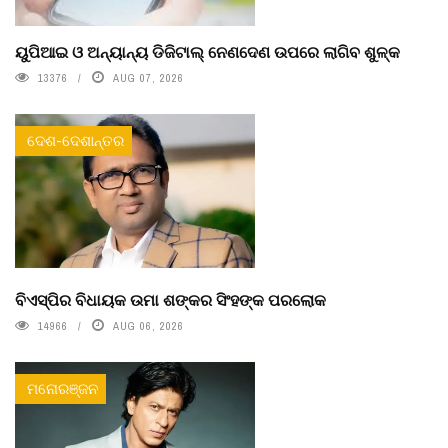
ୟୁପିଆଇ ଓ ଅନ୍ୟାନ୍ୟ ଡିଜିଟାଲ୍ ନେଣଦେଣ ଉପରେ ଲାଗିବ ଶୁଳ୍କ
13376
AUG 07, 2026
ଦେଶ-ଦେଶାନ୍ତର
ବିଏସ୍‌ପିର ବିଧାୟକ ଉମା ଶଙ୍କର ସିଂହଙ୍କ ପରଲୋକ
14966
AUG 06, 2026
ମନୋରଞ୍ଜନ