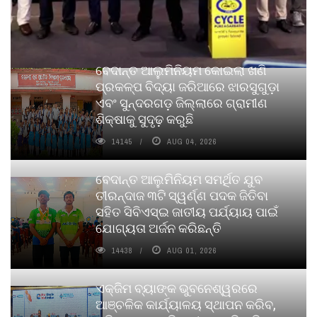
ବେଦାନ୍ତ ଆଲୁମିନିୟମ କୋଇଲା ଖଣି
ପ୍ରକଳ୍ପ ବିଦ୍ୟା ଜରିଆରେ ଝାରସୁଗୁଡ଼ା
ଏବଂ ସୁନ୍ଦରଗଡ଼ ଜିଲ୍ଲାରେ ଗ୍ରାମୀଣ
ଶିକ୍ଷାକୁ ସୁଦୃଢ଼ କରୁଛି
14145
AUG 04, 2026
ବେଦାନ୍ତ ଆଲୁମିନିୟମ ସମର୍ଥିତ ଯୁବ
ତୀରନ୍ଦାଜ ୩ଟି ସ୍ୱର୍ଣ୍ଣ ପଦକ ଜିତିବା
ସହିତ ସିବିଏସ୍ଇ ଜାତୀୟ ପର୍ଯ୍ୟାୟ ପାଇଁ
ଯୋଗ୍ୟତା ଅର୍ଜନ କରିଛନ୍ତି
14438
AUG 01, 2026
ଏକ୍ଜିମ ବ୍ୟାଙ୍କ ଭୁବନେଶ୍ୱରରେ
ଆଞ୍ଚଳିକ କାର୍ଯ୍ୟାଳୟ ସ୍ଥାପନ କରିବ,