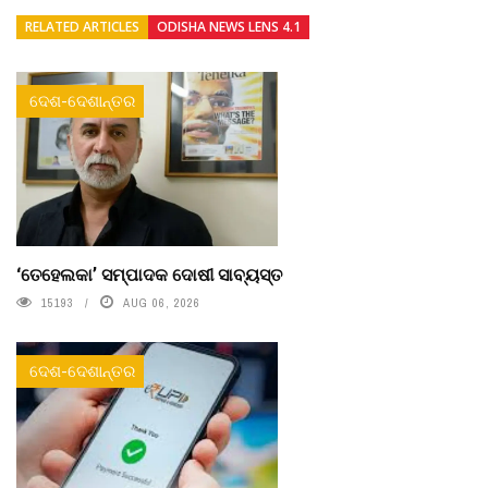
RELATED ARTICLES
ODISHA NEWS LENS 4.1
ଦେଶ-ଦେଶାନ୍ତର
‘ତେହେଲକା’ ସମ୍ପାଦକ ଦୋଷୀ ସାବ୍ୟସ୍ତ
15193
AUG 06, 2026
ଦେଶ-ଦେଶାନ୍ତର