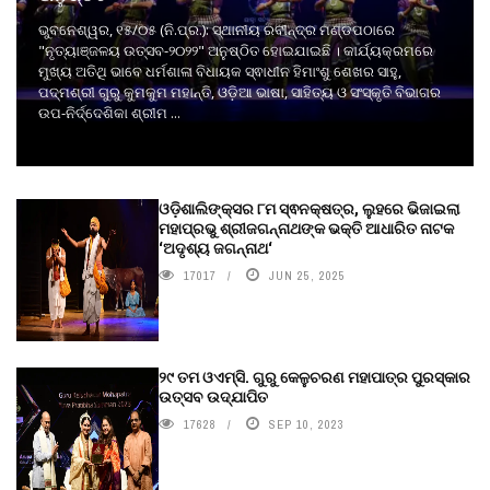
ଭୁବନେଶ୍ୱର, ୧୫/୦୫ (ନି.ପ୍ର.): ସ୍ଥାନୀୟ ରବୀନ୍ଦ୍ର ମଣ୍ଡପଠାରେ
"ନୃତ୍ୟାଞ୍ଜଳୟ ଉତ୍ସବ-୨୦୨୨" ଅନୁଷ୍ଠିତ ହୋଇଯାଇଛି । କାର୍ଯ୍ୟକ୍ରମରେ
ମୁଖ୍ୟ ଅତିଥି ଭାବେ ଧର୍ମଶାଳା ବିଧାୟକ ସ୍ଵାଧୀନ ହିମାଂଶୁ ଶେଖର ସାହୁ,
ପଦ୍ମଶ୍ରୀ ଗୁରୁ କୁମକୁମ ମହାନ୍ତି, ଓଡ଼ିଆ ଭାଷା, ସାହିତ୍ୟ ଓ ସଂସ୍କୃତି ବିଭାଗର
ଉପ-ନିର୍ଦ୍ଦେଶିକା ଶ୍ରୀମ ...
ଓଡ଼ିଶାଲିଙ୍କ୍ସର ୮ମ ସ୍ଵନକ୍ଷତ୍ର, ଲୁହରେ ଭିଜାଇଲା
ମହାପ୍ରଭୁ ଶ୍ରୀଜଗନ୍ନାଥଙ୍କ ଭକ୍ତି ଆଧାରିତ ନାଟକ
‘ଅଦୃଶ୍ୟ ଜଗନ୍ନାଥ‘
17017
JUN 25, 2025
୨୯ ତମ ଓଏମ୍‌ସି. ଗୁରୁ କେଳୁଚରଣ ମହାପାତ୍ର ପୁରସ୍କାର
ଉତ୍ସବ ଉଦ୍‍ଯାପିତ
17628
SEP 10, 2023