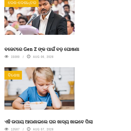
ଦେଶ-ଦେଶାନ୍ତର
ବଜେଟରେ Gen Z ଙ୍କ ପାଇଁ ବଡ଼ ଘୋଷଣା
15080
AUG 06, 2026
ବିଶେଷ
ଏହି ଉପାୟ ଆପଣାଇଲେ ଘର ଖାଦ୍ୟ ଖାଇବେ ପିଲା
13587
AUG 07, 2026