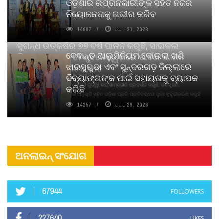
ଓଡ଼ିଶାର ରପ୍ତାନିକାରୀଙ୍କ ସହିତ ନିଜର
ନିୟୋଜନତାକୁ ଗଭୀର କରିବ
14607
JUL 31, 2026
ସୁଗନ୍ଧ ଉତ୍କର୍ଷର ୭୭ ବର୍ଷ ପାଳନ କରୁଛି, ସାଇକଲ
ବେଦାନ୍ତ ଆଲୁମିନିୟମ କୋଇଲା ଖଣି
ପିୟୋର୍‌ ଅଗରବତୀ ଭୁବନେଶ୍ୱରରେ ପାର୍ବଣ କାଳୀନ
ଝାରସୁଗୁଡା ଏବଂ ସୁନ୍ଦରଗଡ଼ ଜିଲ୍ଲାରେ
ନବସୃଜନ ଉନ୍ମୋଚନ କଲା
ଦିବ୍ୟାଙ୍ଗଙ୍କ ପାଇଁ ସହାୟତାକୁ ବ୍ୟାପକ
ବାଉଁଶ ବିହୀନ କଠିନ ଧୂପ ଏବଂ ମେଦିନୀ ଜୁଡୱା କପ୍‌ ସାମ୍ବ୍ରାନି ପ୍ରଦର୍ଶିତ କରୁଛି; ନବସୃଜନ,
କରିଛି
ଦୀର୍ଘସ୍ଥାୟିତା ଏବଂ ଆଧ୍ୟାତ୍ମିକ ଅନୁଭୂତି ସହିତ ଓଡ଼ିଶା ପ୍ରତି ପ୍ରତିବଦ୍ଧତା ପୁନଃ ସୁଦୃଢୀକରଣ କରୁଛି
14257
JUL 29, 2026
ଅନଲାଇନ୍ ସଂଯୋଗ
67944
FOLLOWERS
227640
LIKES