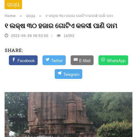
ରାଜ୍ୟ
Home
››
ରାଜ୍ୟ
››
୧ ଲକ୍ଷ ୩୦ ହଜାର ଗୋଟିଏ କଳସୀ ପାଣି ଦାମ
୧ ଲକ୍ଷ ୩୦ ହଜାର ଗୋଟିଏ କଳସୀ ପାଣି ଦାମ
2022-04-09 06:53:50
14352
SHARE:
Facebook
Twitter
E-Mail
WhatsApp
Telegram