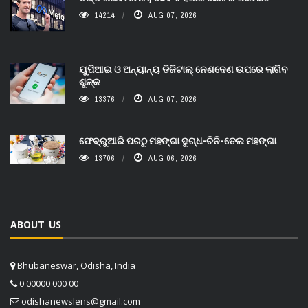
14214
AUG 07, 2026
ୟୁପିଆଇ ଓ ଅନ୍ୟାନ୍ୟ ଡିଜିଟାଲ୍ ନେଣଦେଣ ଉପରେ ଲାଗିବ
ଶୁଳ୍କ
13376
AUG 07, 2026
ଫେବ୍ରୁଆରି ପରଠୁ ମହଙ୍ଗା ଦୁଗ୍ଧ-ଚିନି-ତେଲ ମହଙ୍ଗା
13706
AUG 06, 2026
ABOUT US
Bhubaneswar, Odisha, India
0 00000 000 00
odishanewslens@gmail.com