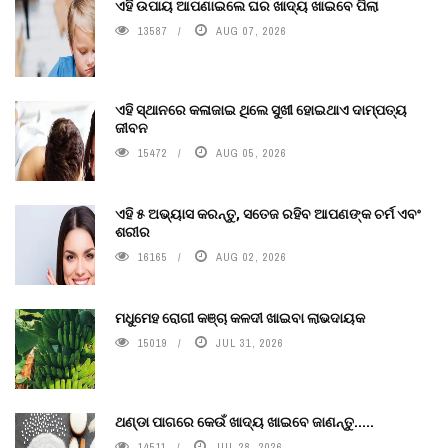
ଏହି ଉପାୟ ଆପଣାଇଲେ ଘର ଖାଦ୍ୟ ଖାଇବେ ପିଲା
13587
AUG 07, 2026
ଏହି ସ୍ଥାନରେ କଳାଜାଇ ଥିଲେ ସୁଖୀ ହୋଇଥାଏ ଦାମ୍ପତ୍ୟ
ଜୀବନ
15472
AUG 05, 2026
ଏହି ୫ ଅଭ୍ୟାସ କରନ୍ତୁ, ସତେଜ ରହିବ ଆପଣଙ୍କ ଚର୍ମ ଏବଂ
ଶରୀର
16165
AUG 02, 2026
ମଧୁମେହ ରୋଗୀ କଞ୍ଚା କଳଦୀ ଖାଇବା ଲାଭଦାୟକ
15019
JUL 31, 2026
ଥଣ୍ଡା ପାଗରେ କେଉଁ ଖାଦ୍ୟ ଖାଇବେ ଜାଣନ୍ତୁ.....
14511
JUL 28, 2026