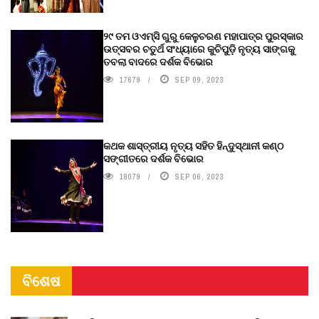
୨୯ ତମ ଓଏମ୍‌ସି ଗୁରୁ କେଳୁଚରଣ ମହାପାତ୍ର ପୁରସ୍କାର
ଉତ୍ସବର ଚତୁର୍ଥ ସଂଧ୍ୟାରେ କୁଚିପୁଡ଼ି ନୃତ୍ୟ ସାଙ୍ଗକୁ
ତବଲା ବାଦରେ ଦର୍ଶକ ବିଭୋର
17679
SEP 09, 2023
କଥକ ଶାସ୍ତ୍ରୀୟ ନୃତ୍ୟ ସହିତ ହିନ୍ଦୁସ୍ଥାନୀ କଣ୍ଠ
ସଙ୍ଗୀତରେ ଦର୍ଶକ ବିଭୋର
18079
SEP 06, 2023
ବିଶେଷ