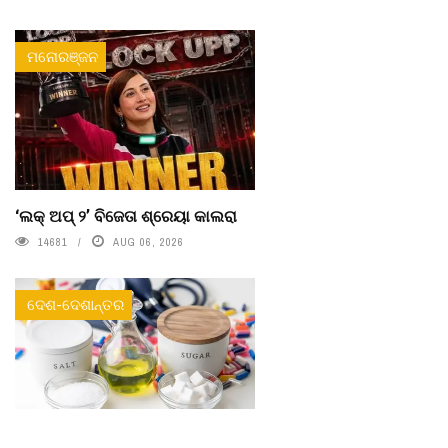
ମନୋରଞ୍ଜନ
‘ଲକ୍ ଅପ୍ ୨’ ବିଜେତା ଶ୍ରେୟା କାଲରା
14681
AUG 06, 2026
ଦେଶ-ଦେଶାନ୍ତର