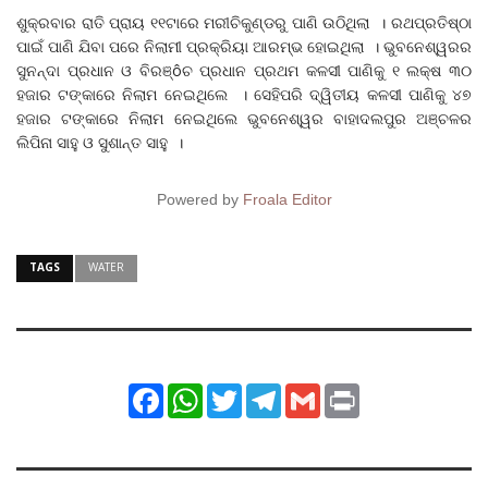
ଶୁକ୍ରବାର ରାତି ପ୍ରାୟ ୧୧ଟାରେ ମରୀଚିକୁଣ୍ଡରୁ ପାଣି ଉଠିଥିଲା । ରଥପ୍ରତିଷ୍ଠା
ପାଇଁ ପାଣି ଯିବା ପରେ ନିଲାମୀ ପ୍ରକ୍ରିୟା ଆରମ୍ଭ ହୋଇଥିଲା । ଭୁବନେଶ୍ୱରର
ସୁନନ୍ଦା ପ୍ରଧାନ ଓ ବିରଞ୍ôଚ ପ୍ରଧାନ ପ୍ରଥମ କଳସୀ ପାଣିକୁ ୧ ଲକ୍ଷ ୩୦
ହଜାର ଟଙ୍କାରେ ନିଲାମ ନେଇଥିଲେ । ସେହିପରି ଦ୍ୱିତୀୟ କଳସୀ ପାଣିକୁ ୪୭
ହଜାର ଟଙ୍କାରେ ନିଲାମ ନେଇଥିଲେ ଭୁବନେଶ୍ୱର ବାହାଦଲପୁର ଅଞ୍ଚଳର
ଲିପିନା ସାହୁ ଓ ସୁଶାନ୍ତ ସାହୁ ।
Powered by
Froala Editor
TAGS
WATER
Facebook
WhatsApp
Twitter
Telegram
Gmail
Print