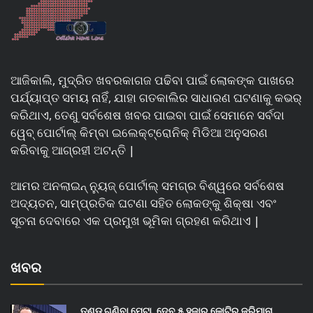
ଆଜିକାଲି, ମୁଦ୍ରିତ ଖବରକାଗଜ ପଢିବା ପାଇଁ ଲୋକଙ୍କ ପାଖରେ
ପର୍ଯ୍ୟାପ୍ତ ସମୟ ନାହିଁ, ଯାହା ଗତକାଲିର ସାଧାରଣ ଘଟଣାକୁ କଭର୍
କରିଥାଏ, ତେଣୁ ସର୍ବଶେଷ ଖବର ପାଇବା ପାଇଁ ସେମାନେ ସର୍ବଦା
ୱେବ୍ ପୋର୍ଟାଲ୍ କିମ୍ବା ଇଲେକ୍ଟ୍ରୋନିକ୍ ମିଡିଆ ଅନୁସରଣ
କରିବାକୁ ଆଗ୍ରହୀ ଅଟନ୍ତି |
ଆମର ଅନଲାଇନ୍ ନ୍ୟୁଜ୍ ପୋର୍ଟାଲ୍ ସମଗ୍ର ବିଶ୍ୱରେ ସର୍ବଶେଷ
ଅଦ୍ୟତନ, ସାମ୍ପ୍ରତିକ ଘଟଣା ସହିତ ଲୋକଙ୍କୁ ଶିକ୍ଷା ଏବଂ
ସୂଚନା ଦେବାରେ ଏକ ପ୍ରମୁଖ ଭୂମିକା ଗ୍ରହଣ କରିଥାଏ |
ଖବର
ତଣ୍ଡ ଗଣିବା ମେଟା, ଦେବ ୫ ହଜାର କୋଟିର ଜରିମାନା