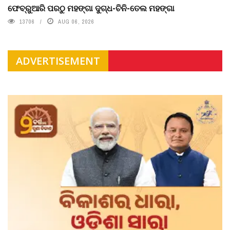
ଫେବ୍ରୁଆରି ପରଠୁ ମହଙ୍ଗା ଦୁଗ୍ଧ-ଚିନି-ତେଲ ମହଙ୍ଗା
13706
AUG 06, 2026
ADVERTISEMENT