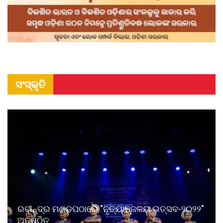
ସଂସ୍କୃତି
ରବୀନ୍ଦ୍ର ମଣ୍ଡପଠାରେ "ନୃତ୍ୟାଞ୍ଜଳୟ ଉତ୍ସବ-୨୦୨୨"
ଅନୁଷ୍ଠିତ