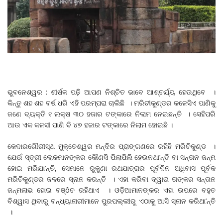
ଭୁବନେଶ୍ୱର : ଶୀର୍ଷକ ପଢ଼ି ଆପଣ ନିଶ୍ଚିତ ଭାବେ ଆଶ୍ଚର୍ଯ୍ୟ ହେଉଥିବେ ।
କିନ୍ତୁ ଶହ ଶହ ବର୍ଷ ଧରି ଏହି ପରମ୍ପରା ଚାଲିଛି । ମରିଚୀକୁଣ୍ଡର କଳେସିଏ ପାଣିକୁ
ଜଣେ ବ୍ୟକ୍ତି ୧ ଲକ୍ଷ ୩୦ ହଜାର ଟଙ୍କାରେ ନିଲାମ ନେଇଛନ୍ତି । ସେହିପରି
ଆଉ ଏକ କଳସୀ ପାଣି ବି ୪୭ ହଜାର ଟଙ୍କାରେ ନିଲାମ ହୋଇଛି ।
କେଦାରଗୌରୀସ୍ଥ ମୁକ୍ତେଶ୍ୱର ମନ୍ଦିର ପ୍ରାଙ୍ଗଣରେ ରହିଛି ମରିଚିକୁଣ୍ଡ ।
ଯେଉଁ ସ୍ତ୍ରୀ ଲୋକମାନଙ୍କର କୌଣସି ପିଲାପିଲି ହେଉନଥା’ନ୍ତି ବା ସନ୍ତାନ ଜନ୍ମ
ହୋଇ ମରିଯା’ନ୍ତି, ସେମାନେ ରୁକୁଣା ରଥଯାତ୍ରାର ପୂର୍ବଦିନ ଅଧିବାସ ପୂର୍ବକ
ମରିଚିକୁଣ୍ଡର ଜଳରେ ସ୍ନାନ କରନ୍ତି । ଏହା କରିବା ଦ୍ୱାରା ତାଙ୍କର ସନ୍ତାନ
ଜନ୍ମଲାଭ ହୋଇ ବଞ୍ôଚ ରହିଥାଏ । ଓଡ଼ିଆମାନଙ୍କର ଏହା ଉପରେ ବହୁତ
ବିଶ୍ୱାସ ଥିବାରୁ ବନ୍ଧ୍ୟାନାରୀମାନେ ପୁରପଲ୍ଲୀରୁ ଏଠାକୁ ଆସି ସ୍ନାନ କରିଥା’ନ୍ତି
।